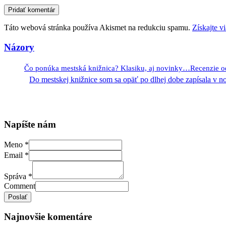
Táto webová stránka používa Akismet na redukciu spamu.
Získajte v
Názory
Čo ponúka mestská knižnica? Klasiku, aj novinky…Recenzie 
Do mestskej knižnice som sa opäť po dlhej dobe zapísala v 
Napíšte nám
Meno
*
Email
*
Správa
*
Comment
Poslať
Najnovšie komentáre