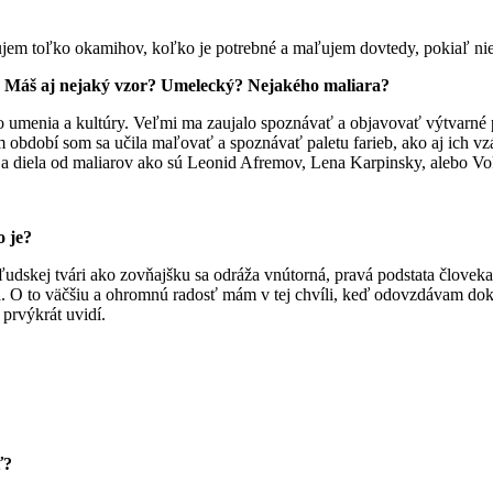
ujem toľko okamihov, koľko je potrebné a maľujem dovtedy, pokiaľ ni
h? Máš aj nejaký vzor? Umelecký? Nejakého maliara?
 umenia a kultúry. Veľmi ma zaujalo spoznávať a objavovať výtvarné pr
m období som sa učila maľovať a spoznávať paletu farieb, ako aj ich v
 a diela od maliarov ako sú Leonid Afremov, Lena Karpinsky, alebo Vo
o je?
ľudskej tvári ako zovňajšku sa odráža vnútorná, pravá podstata človek
a. O to väčšiu a ohromnú radosť mám v tej chvíli, keď odovzdávam do
 prvýkrát uvidí.
ť?