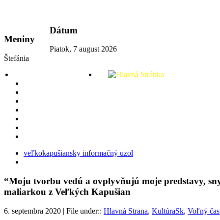
vkport.sk
Dátum
Meniny
Piatok, 7 august 2026
Štefánia
veľkokapušiansky informačný uzol
“Moju tvorbu vedú a ovplyvňujú moje predstavy, sny,
maliarkou z Veľkých Kapušian
6. septembra 2020 | File under::
Hlavná Strana
,
KultúraSk
,
Voľný čas