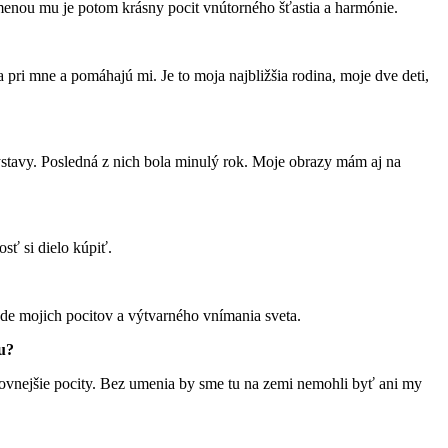
menou mu je potom krásny pocit vnútorného šťastia a harmónie.
 pri mne a pomáhajú mi. Je to moja najbližšia rodina, moje dve deti,
stavy. Posledná z nich bola minulý rok. Moje obrazy mám aj na
sť si dielo kúpiť.
e mojich pocitov a výtvarného vnímania sveta.
mu?
arovnejšie pocity. Bez umenia by sme tu na zemi nemohli byť ani my