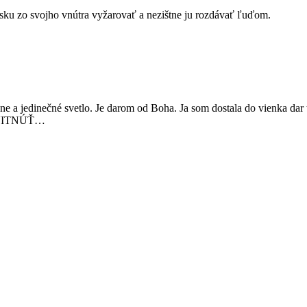
lásku zo svojho vnútra vyžarovať a nezištne ju rozdávať ľuďom.
sne a jedinečné svetlo. Je darom od Boha. Ja som dostala do vienka dar
OZKVITNÚŤ…