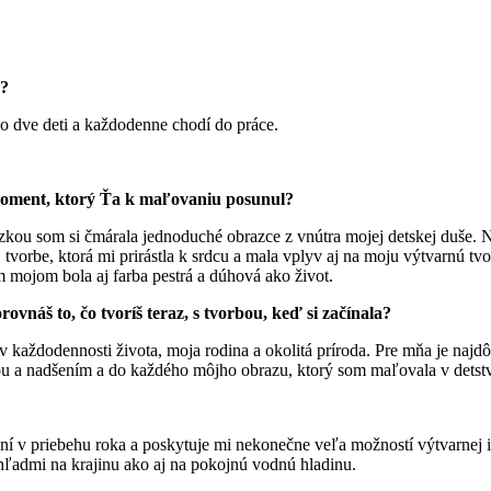
a?
 o dve deti a každodenne chodí do práce.
 moment, ktorý Ťa k maľovaniu posunul?
ruzkou som si čmárala jednoduché obrazce z vnútra mojej detskej duše.
ej tvorbe, ktorá mi prirástla k srdcu a mala vplyv aj na moju výtvarnú 
 mojom bola aj farba pestrá a dúhová ako život.
náš to, čo tvoríš teraz, s tvorbou, keď si začínala?
aždodennosti života, moja rodina a okolitá príroda. Pre mňa je najdôle
ou a nadšením a do každého môjho obrazu, ktorý som maľovala v detstv
ení v priebehu roka a poskytuje mi nekonečne veľa možností výtvarnej 
ľadmi na krajinu ako aj na pokojnú vodnú hladinu.