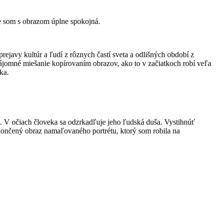
e som s obrazom úplne spokojná.
ejavy kultúr a ľudí z rôznych častí sveta a odlišných období z
zájomné miešanie kopírovaním obrazov, ako to v začiatkoch robí veľa
ka.
a. V očiach človeka sa odzrkadľuje jeho ľudská duša. Vystihnúť
končený obraz namaľovaného portrétu, ktorý som robila na