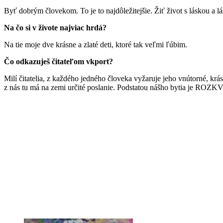
Byť dobrým človekom. To je to najdôležitejšie. Žiť život s láskou a 
Na čo si v živote najviac hrdá?
Na tie moje dve krásne a zlaté deti, ktoré tak veľmi ľúbim.
Čo odkazuješ čitateľom vkport?
Milí čitatelia, z každého jedného človeka vyžaruje jeho vnútorné, krá
z nás tu má na zemi určité poslanie. Podstatou nášho bytia je R