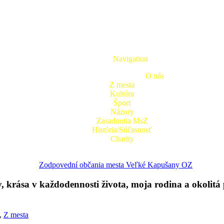
Navigation
O nás
Z mesta
Kultúra
Šport
Názory
Zasadnutia MsZ
História/Súčasnosť
Charity
Zodpovední občania mesta Veľké Kapušany OZ
 krása v každodennosti života, moja rodina a okolitá
,
Z mesta