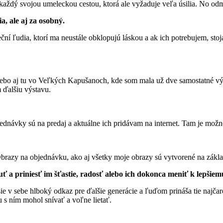
každý svojou umeleckou cestou, ktorá ale vyžaduje veľa úsilia. No od
a, ale aj za osobný.
í ľudia, ktorí ma neustále obklopujú láskou a ak ich potrebujem, stoja
lebo aj tu vo Veľkých Kapušanoch, kde som mala už dve samostatné vý
 ďalšiu výstavu.
dnávky sú na predaj a aktuálne ich pridávam na internet. Tam je možno
azy na objednávku, ako aj všetky moje obrazy sú vytvorené na základ
ť a priniesť im šťastie, radosť alebo ich dokonca meniť k lepšie
sie v sebe hlboký odkaz pre ďalšie generácie a ľuďom prináša tie najč
 s ním mohol snívať a voľne lietať.