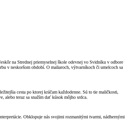
 Neskôr na Strednej priemyselnej škole odevnej vo Svidníku v odbore
tvorbu v neskoršom období. O maliaroch, výtvarníkoch či umelcoch sa
žitejšia cesta po ktorej kráčam každodenne. Sú to tie maličkosti,
e, alebo teraz sa snažím dať kúsok môjho srdca.
interpretácie. Obklopuje nás svojimi rozmanitými tvarmi, nádhernými