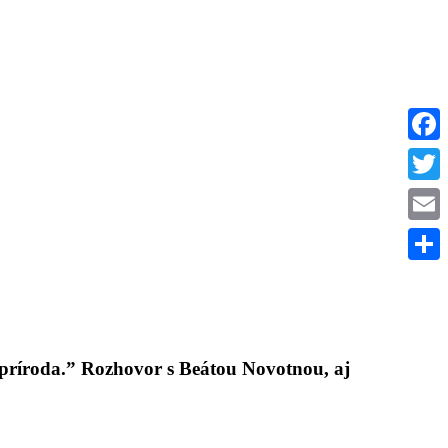
Faceb
Twitte
Email
Share
 príroda.” Rozhovor s Beátou Novotnou, aj