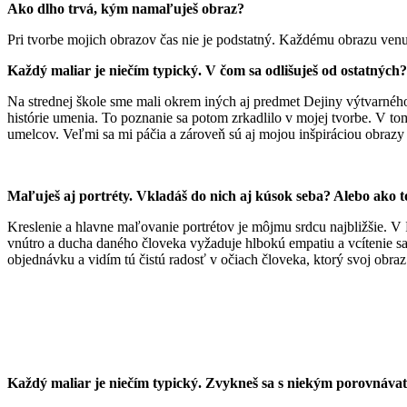
Ako dlho trvá, kým namaľuješ obraz?
Pri tvorbe mojich obrazov čas nie je podstatný. Každému obrazu ven
Každý maliar je niečím typický. V čom sa odlišuješ od ostatnýc
Na strednej škole sme mali okrem iných aj predmet Dejiny výtvarného
histórie umenia. To poznanie sa potom zrkadlilo v mojej tvorbe. V to
umelcov. Veľmi sa mi páčia a zároveň sú aj mojou inšpiráciou obrazy
Maľuješ aj portréty. Vkladáš do nich aj kúsok seba? Alebo ako t
Kreslenie a hlavne maľovanie portrétov je môjmu srdcu najbližšie. V 
vnútro a ducha daného človeka vyžaduje hlbokú empatiu a vcítenie s
objednávku a vidím tú čistú radosť v očiach človeka, ktorý svoj obraz
Každý maliar je niečím typický. Zvykneš sa s niekým porovnáva