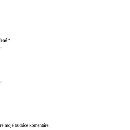
čené
*
pre moje budúce komentáre.