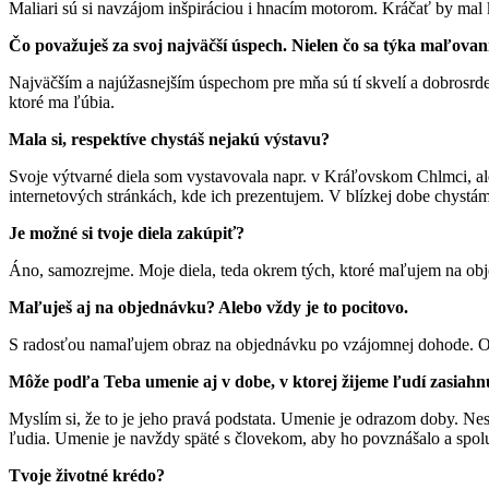
Maliari sú si navzájom inšpiráciou i hnacím motorom. Kráčať by mal 
Čo považuješ za svoj najväčší úspech. Nielen čo sa týka maľovani
Najväčším a najúžasnejším úspechom pre mňa sú tí skvelí a dobrosrdečn
ktoré ma ľúbia.
Mala si, respektíve chystáš nejakú výstavu?
Svoje výtvarné diela som vystavovala napr. v Kráľovskom Chlmci, a
internetových stránkách, kde ich prezentujem. V blízkej dobe chystám
Je možné si tvoje diela zakúpiť?
Áno, samozrejme. Moje diela, teda okrem tých, ktoré maľujem na obje
Maľuješ aj na objednávku? Alebo vždy je to pocitovo.
S radosťou namaľujem obraz na objednávku po vzájomnej dohode. Obr
Môže podľa Teba umenie aj v dobe, v ktorej žijeme ľudí zasiahnu
Myslím si, že to je jeho pravá podstata. Umenie je odrazom doby. Ne
ľudia. Umenie je navždy späté s človekom, aby ho povznášalo a spolu
Tvoje životné krédo?