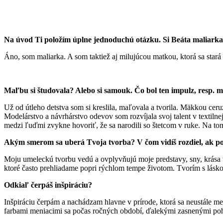
Na úvod Ti položím úplne jednoduchú otázku. Si Beáta maliark
Áno, som maliarka. A som taktiež aj milujúcou matkou, ktorá sa stará
Maľbu si študovala? Alebo si samouk. Čo bol ten impulz, resp.
Už od útleho detstva som si kreslila, maľovala a tvorila. Mäkkou ce
Modelárstvo a návrhárstvo odevov som rozvíjala svoj talent v textiln
medzi ľuďmi zvykne hovoriť, že sa narodili so štetcom v ruke. Na tom
Akým smerom sa uberá Tvoja tvorba? V čom vidíš rozdiel, ak porov
Moju umeleckú tvorbu vedú a ovplyvňujú moje predstavy, sny, krása v k
ktoré často prehliadame popri rýchlom tempe životom. Tvorím s lásk
Odkiaľ čerpáš inšpiráciu?
Inšpiráciu čerpám a nachádzam hlavne v prírode, ktorá sa neustále m
farbami meniacimi sa počas ročných období, ďalekými zasnenými poh