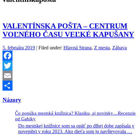
VALENTÍNSKA POŠTA – CENTRUM
VOĽNÉHO ČASU VEĽKÉ KAPUŠANY
5. februára 2019
| Filed under:
Hlavná Strana
,
Z mesta
,
Zábava
Facebook
Twitter
Email
Share
Názory
Čo ponúka mestská knižnica? Klasiku, aj novinky…Recenzie
od Gabiky
Do mestskej knižnice som sa opäť po dlhej dobe zapísala v
novembri v roku 2023. Ako dieťa som ju navštevovala
…