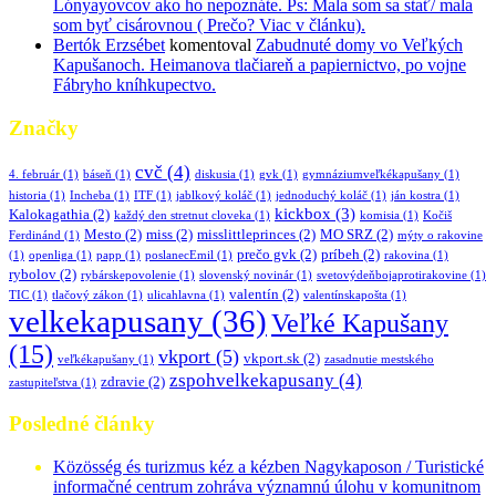
Lónyayovcov ako ho nepoznáte. Ps: Mala som sa stať/ mala
som byť cisárovnou ( Prečo? Viac v článku).
Bertók Erzsébet
komentoval
Zabudnuté domy vo Veľkých
Kapušanoch. Heimanova tlačiareň a papiernictvo, po vojne
Fábryho kníhkupectvo.
Značky
cvč
(4)
4. február
(1)
báseň
(1)
diskusia
(1)
gvk
(1)
gymnáziumveľkékapušany
(1)
historia
(1)
Incheba
(1)
ITF
(1)
jablkový koláč
(1)
jednoduchý koláč
(1)
ján kostra
(1)
kickbox
(3)
Kalokagathia
(2)
každý den stretnut cloveka
(1)
komisia
(1)
Kočiš
Mesto
(2)
miss
(2)
misslittleprinces
(2)
MO SRZ
(2)
Ferdinánd
(1)
mýty o rakovine
prečo gvk
(2)
príbeh
(2)
(1)
openliga
(1)
papp
(1)
poslanecEmil
(1)
rakovina
(1)
rybolov
(2)
rybárskepovolenie
(1)
slovenský novinár
(1)
svetovýdeňbojaprotirakovine
(1)
valentín
(2)
TIC
(1)
tlačový zákon
(1)
ulicahlavna
(1)
valentínskapošta
(1)
velkekapusany
(36)
Veľké Kapušany
(15)
vkport
(5)
vkport.sk
(2)
veľkékapušany
(1)
zasadnutie mestského
zspohvelkekapusany
(4)
zdravie
(2)
zastupiteľstva
(1)
Posledné články
Közösség és turizmus kéz a kézben Nagykaposon / Turistické
informačné centrum zohráva významnú úlohu v komunitnom