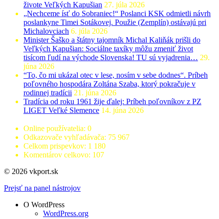
živote Veľkých Kapušian
27. júla 2026
„Nechceme ísť do Sobraniec!“ Poslanci KSK odmietli návrh
poslankyne Timei Sotákovej. Použie (Zemplín) ostávajú pri
Michalovciach
6. júla 2026
Minister Šaško a štátny tajomník Michal Kaliňák prišli do
Veľkých Kapušian: Sociálne taxíky môžu zmeniť život
tisícom ľudí na východe Slovenska! TU sú vyjadrenia…
29.
júna 2026
“To, čo mi ukázal otec v lese, nosím v sebe dodnes“. Príbeh
poľovného hospodára Zoltána Szaba, ktorý pokračuje v
rodinnej tradícii
21. júna 2026
Tradícia od roku 1961 žije ďalej: Príbeh poľovníkov z PZ
LIGET Veľké Slemence
14. júna 2026
Online používatelia:
0
Odkazovače vyhľadávača:
75 967
Celkom prispevkov:
1 180
Komentárov celkovo:
107
© 2026 vkport.sk
Prejsť na panel nástrojov
O WordPress
WordPress.org