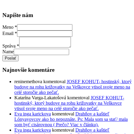
Napíšte nám
Meno
*
Email
*
Správa
*
Name
Poslať
Najnovšie komentáre
reninemethova
komentoval
JOSEF KOHUT- hostinský, ktorý
budove na rohu križovatky na Veškovce vtisol svoje meno na
celé storočie ako pečať.
Katarína Varga-Lakatošová
komentoval
JOSEF KOHUT-
hostinský, ktorý budove na rohu križovatky na Veškovce
vtisol svoje meno na celé storočie ako pečať.
Eva inga karickova
komentoval
Drahňov a kaštieľ
Lónyayovcov ako ho nepoznáte. Ps: Mala som sa stať/ mala
som byť cisárovnou ( Prečo? Viac v článku).
Eva inga karickova
komentoval
Drahňov a kaštieľ