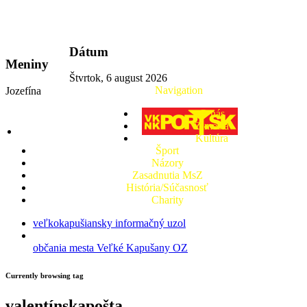
vkport.sk
Dátum
Meniny
Štvrtok, 6 august 2026
Navigation
Jozefína
O nás
Z mesta
Kultúra
Šport
Názory
Zasadnutia MsZ
História/Súčasnosť
Charity
veľkokapušiansky informačný uzol
občania mesta Veľké Kapušany OZ
Currently browsing tag
valentínskapošta