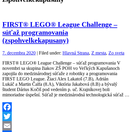
FIRST® LEGO® League Challenge –
súťaž programovania
(zspohvelkekapusany)
7. decembra 2020
| Filed under:
Hlavná Strana
,
Z mesta
,
Zo sveta
FIRST® LEGO® League Challenge – súťaž programovania V
novembri sa skupina žiakov ZŠ POH vo Veľkých Kapušanoch
zapojila do medzinárodnej súťaže z robotiky a programovania
FIRST LEGO League. Žiaci Alex Lakatoš (7.B), Adrián
Lukáč a Martin Čalfa (8.A), Viktória Jakabová (8.B) a bývalý
študent Dárius Kočiš pod vedením p. uč. Krajníkovej boli
mimoriadne úspešní. Súťaž je medzinárodná technologická súťaž …
Facebook
Twitter