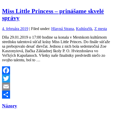
Miss Little Princess – prinášame skvelé
správy
4. februára 2019
| Filed under:
Hlavná Strana
,
KultúraSk
,
Z mesta
Dňa 29.01.2019 o 17:00 hodine sa konala v Mestskom kultúrnom
stredisku talentová súťaž krásy Miss Little Princes. Do finále súťaže
sa prebojovalo desať dievčat. Jednou z nich bola sedemročná Zoe
Kaszonyiová, žiačka Základnej školy P. O. Hviezdoslava vo
Veľkých Kapušanoch. Všetky naše finalistky predviedli niečo zo
svojho talentu, bol to …
Facebook
Twitter
Email
Share
Názory