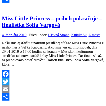
Share
Miss Little Princess – príbeh pokračuje –
finalistka Sofia Vargová
4. februára 2019
| Filed under:
Hlavná Strana
,
KultúraSk
,
Z mesta
Našli sme aj ďalšiu finalistku prestížnej súťaže Miss Little Princess z
nášho mesta Veľké Kapušany. Ako sme vás už informovali, dňa
29.01.2019 o 17:00 hodine sa konala v Mestskom kultúrnom
stredisku talentová súťaž krásy Miss Little Princes. Do finále súťaže
sa prebojovalo desať dievčat. Ďalšou finalistkou bola Sofia Vargová,
ktorá …
Facebook
Twitter
Email
Share