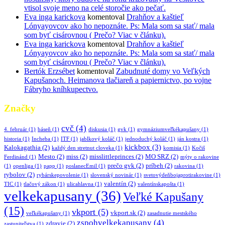
vtisol svoje meno na celé storočie ako pečať.
Eva inga karickova
komentoval
Drahňov a kaštieľ
Lónyayovcov ako ho nepoznáte. Ps: Mala som sa stať/ mala
som byť cisárovnou ( Prečo? Viac v článku).
Eva inga karickova
komentoval
Drahňov a kaštieľ
Lónyayovcov ako ho nepoznáte. Ps: Mala som sa stať/ mala
som byť cisárovnou ( Prečo? Viac v článku).
Bertók Erzsébet
komentoval
Zabudnuté domy vo Veľkých
Kapušanoch. Heimanova tlačiareň a papiernictvo, po vojne
Fábryho kníhkupectvo.
Značky
cvč
(4)
4. február
(1)
báseň
(1)
diskusia
(1)
gvk
(1)
gymnáziumveľkékapušany
(1)
historia
(1)
Incheba
(1)
ITF
(1)
jablkový koláč
(1)
jednoduchý koláč
(1)
ján kostra
(1)
kickbox
(3)
Kalokagathia
(2)
každý den stretnut cloveka
(1)
komisia
(1)
Kočiš
Mesto
(2)
miss
(2)
misslittleprinces
(2)
MO SRZ
(2)
Ferdinánd
(1)
mýty o rakovine
prečo gvk
(2)
príbeh
(2)
(1)
openliga
(1)
papp
(1)
poslanecEmil
(1)
rakovina
(1)
rybolov
(2)
rybárskepovolenie
(1)
slovenský novinár
(1)
svetovýdeňbojaprotirakovine
(1)
valentín
(2)
TIC
(1)
tlačový zákon
(1)
ulicahlavna
(1)
valentínskapošta
(1)
velkekapusany
(36)
Veľké Kapušany
(15)
vkport
(5)
vkport.sk
(2)
veľkékapušany
(1)
zasadnutie mestského
zspohvelkekapusany
(4)
zdravie
(2)
zastupiteľstva
(1)