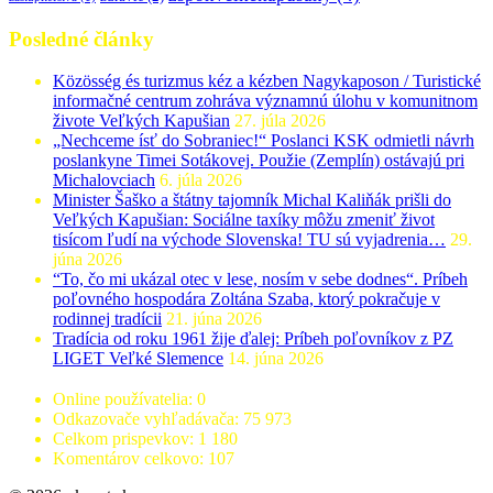
Posledné články
Közösség és turizmus kéz a kézben Nagykaposon / Turistické
informačné centrum zohráva významnú úlohu v komunitnom
živote Veľkých Kapušian
27. júla 2026
„Nechceme ísť do Sobraniec!“ Poslanci KSK odmietli návrh
poslankyne Timei Sotákovej. Použie (Zemplín) ostávajú pri
Michalovciach
6. júla 2026
Minister Šaško a štátny tajomník Michal Kaliňák prišli do
Veľkých Kapušian: Sociálne taxíky môžu zmeniť život
tisícom ľudí na východe Slovenska! TU sú vyjadrenia…
29.
júna 2026
“To, čo mi ukázal otec v lese, nosím v sebe dodnes“. Príbeh
poľovného hospodára Zoltána Szaba, ktorý pokračuje v
rodinnej tradícii
21. júna 2026
Tradícia od roku 1961 žije ďalej: Príbeh poľovníkov z PZ
LIGET Veľké Slemence
14. júna 2026
Online používatelia:
0
Odkazovače vyhľadávača:
75 973
Celkom prispevkov:
1 180
Komentárov celkovo:
107