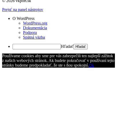
© 2026 vkport.sk
Prejsť na panel nástrojov
O WordPress
WordPress.org
Dokumentácia
Podpora
Spätná väzba
Hľadať
Používame cookies aby sme pre vás zabezpečili ten najlepší zážitok
z našich webových stránok. Ak budete pokračovať v používaní tejto
stránky budeme predpokladať, že ste s ňou spokojní.
Ok