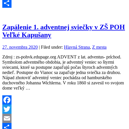
Email
Share
Zapálenie 1. adventnej sviečky v ZŠ POH
Veľké Kapušany
27. novembra 2020
| Filed under:
Hlavná Strana
,
Z mesta
Zdroj : zs-pohvk.edupage.org ADVENT z lat. adventus- príchod.
Symbolom adventného obdobia, je adventný veniec so štyrmi
sviecami, ktoré sa postupne zapaľujú počas štyroch adventných
nedieľ. Postupne do Vianoc sa zapaľuje jedna sviečka za druhou.
Nápad zhotoviť adventný veniec pochádza od hamburského
duchovného Johanna Wichlerna. V roku 1860 si zavesil vo svojom
dome veľký …
Facebook
Twitter
Email