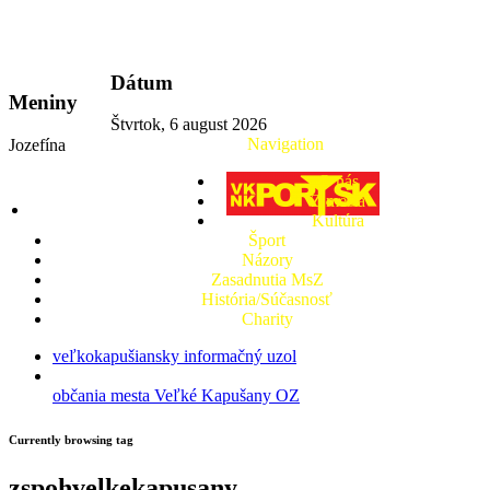
vkport.sk
Dátum
Meniny
Štvrtok, 6 august 2026
Navigation
Jozefína
O nás
Z mesta
Kultúra
Šport
Názory
Zasadnutia MsZ
História/Súčasnosť
Charity
veľkokapušiansky informačný uzol
občania mesta Veľké Kapušany OZ
Currently browsing tag
zspohvelkekapusany