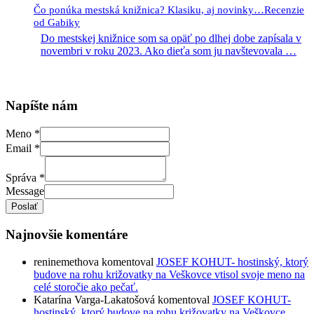
Čo ponúka mestská knižnica? Klasiku, aj novinky…Recenzie
od Gabiky
Do mestskej knižnice som sa opäť po dlhej dobe zapísala v
novembri v roku 2023. Ako dieťa som ju navštevovala
…
Napíšte nám
Meno
*
Email
*
Správa
*
Message
Poslať
Najnovšie komentáre
reninemethova
komentoval
JOSEF KOHUT- hostinský, ktorý
budove na rohu križovatky na Veškovce vtisol svoje meno na
celé storočie ako pečať.
Katarína Varga-Lakatošová
komentoval
JOSEF KOHUT-
hostinský, ktorý budove na rohu križovatky na Veškovce