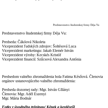
Predstavenstvo študentskej firmy Déja Vu
Predstavenstvo študentskej firmy Déja Vu:
Predseda: Čákóová Nikoleta
Viceprezident ľudských zdrojov: Šoltésová Luca
Viceprezident marketingu: Jakab Elemér István
Viceprezident výroby: Kecskés Kristóf
Viceprezident financií: Szűcsová Alexandra Antónia
Predsedom valného zhromaždenia bola Fatima Későová. Členovia
orgánov ustanovujúceho valného zhromaždenia:
Predseda dozornej rady: Mgr. István GIlányi
Členovia: Mgr. Adél Eszenyi
Mgr. Mária Bodnár
Fotky z úvodného tréningu/ Képek a kezdésről