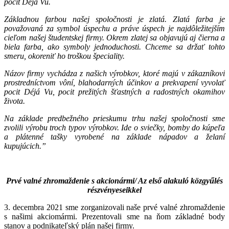
pocit Déjá Vu.
Základnou farbou našej spoločnosti je zlatá. Zlatá farba je
považovaná za symbol úspechu a práve úspech je najdôležitejším
cieľom našej študentskej firmy. Okrem zlatej sa objavujú aj čierna a
biela farba, ako symboly jednoduchosti. Chceme sa držať tohto
smeru, okoreniť ho troškou špeciality.
Názov firmy vychádza z našich výrobkov, ktoré majú v zákazníkovi
prostredníctvom vôní, blahodarných účinkov a prekvapení vyvolať
pocit Déjá Vu, pocit prežitých šťastných a radostných okamihov
života.
Na základe predbežného prieskumu trhu našej spoločnosti sme
zvolili výrobu troch typov výrobkov. Ide o sviečky, bomby do kúpeľa
a plátenné tašky vyrobené na základe nápadov a želaní
kupujúcich.”
Prvé valné zhromaždenie s akcionármi/ Az első alakuló közgyűlés
részvényeseikkel
3. decembra 2021 sme zorganizovali naše prvé valné zhromaždenie
s našimi akciomármi. Prezentovali sme na ňom základné body
stanov a podnikateľský plán našej firmy.