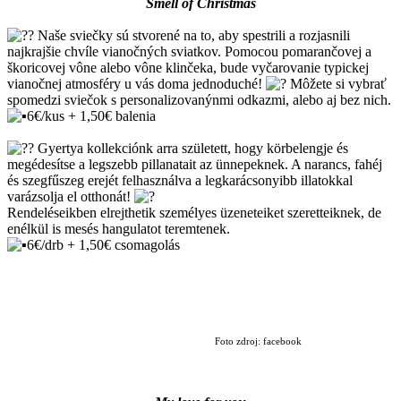
Smell of Christmas
Naše sviečky sú stvorené na to, aby spestrili a rozjasnili
najkrajšie chvíle vianočných sviatkov. Pomocou pomarančovej a
škoricovej vône alebo vône klinčeka, bude vyčarovanie typickej
vianočnej atmosféry u vás doma jednoduché!
Môžete si vybrať
spomedzi sviečok s personalizovanýnmi odkazmi, alebo aj bez nich.
6€/kus + 1,50€ balenia
Gyertya kollekciónk arra született, hogy körbelengje és
megédesítse a legszebb pillanatait az ünnepeknek. A narancs, fahéj
és szegfűszeg erejét felhasználva a legkarácsonyibb illatokkal
varázsolja el otthonát!
Rendeléseikben elrejthetik személyes üzeneteiket szeretteiknek, de
enélkül is mesés hangulatot teremtenek.
6€/drb + 1,50€ csomagolás
Foto zdroj: facebook