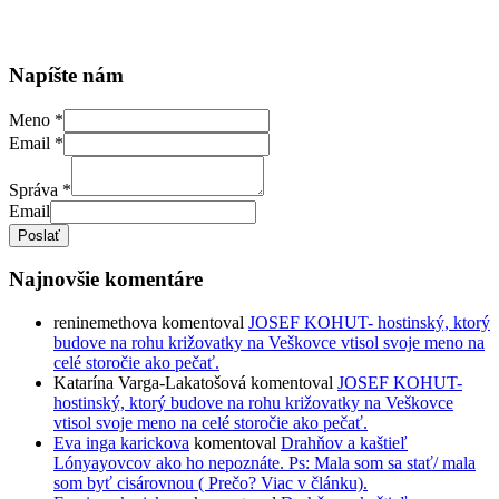
Napíšte nám
Meno
*
Email
*
Správa
*
Email
Poslať
Najnovšie komentáre
reninemethova
komentoval
JOSEF KOHUT- hostinský, ktorý
budove na rohu križovatky na Veškovce vtisol svoje meno na
celé storočie ako pečať.
Katarína Varga-Lakatošová
komentoval
JOSEF KOHUT-
hostinský, ktorý budove na rohu križovatky na Veškovce
vtisol svoje meno na celé storočie ako pečať.
Eva inga karickova
komentoval
Drahňov a kaštieľ
Lónyayovcov ako ho nepoznáte. Ps: Mala som sa stať/ mala
som byť cisárovnou ( Prečo? Viac v článku).