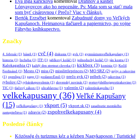
Eva inga karickova
komentoval
Drahňov a kaštieľ
Lónyayovcov ako ho nepoznáte. Ps: Mala som sa stať/ mala
som byť cisárovnou ( Prečo? Viac v článku).
Bertók Erzsébet
komentoval
Zabudnuté domy vo Veľkých
Kapušanoch. Heimanova tlačiareň a papiernictvo, po vojne
Fábryho kníhkupectvo.
Značky
cvč
(4)
4. február
(1)
báseň
(1)
diskusia
(1)
gvk
(1)
gymnáziumveľkékapušany
(1)
historia
(1)
Incheba
(1)
ITF
(1)
jablkový koláč
(1)
jednoduchý koláč
(1)
ján kostra
(1)
kickbox
(3)
Kalokagathia
(2)
každý den stretnut cloveka
(1)
komisia
(1)
Kočiš
Mesto
(2)
miss
(2)
misslittleprinces
(2)
MO SRZ
(2)
Ferdinánd
(1)
mýty o rakovine
prečo gvk
(2)
príbeh
(2)
(1)
openliga
(1)
papp
(1)
poslanecEmil
(1)
rakovina
(1)
rybolov
(2)
rybárskepovolenie
(1)
slovenský novinár
(1)
svetovýdeňbojaprotirakovine
(1)
valentín
(2)
TIC
(1)
tlačový zákon
(1)
ulicahlavna
(1)
valentínskapošta
(1)
velkekapusany
(36)
Veľké Kapušany
(15)
vkport
(5)
vkport.sk
(2)
veľkékapušany
(1)
zasadnutie mestského
zspohvelkekapusany
(4)
zdravie
(2)
zastupiteľstva
(1)
Posledné články
Közösség és turizmus kéz a kézben Nagykaposon / Turistické