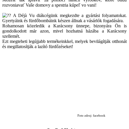
rozvoniavať Vaše domovy a spestria kúpeľ vo vani!
A Déjà Vu diákcégünk megkezdte a gyártási folyamatokat.
Gyertyáink és fürdőbombáink készen állnak a vásárlók fogadására.
Rohamosan közeledik a Karácsony ünnepe, bizonyára Ön is
gondolkodott már azon, mivel hozhatná házába a Karácsony
szellemét.
Ezt megteheti legújjabb termékeinkkel, melyek bevilágítják otthonát
és megillatosítják a lazító fürdőzéseket!
Foto zdroj: facebook