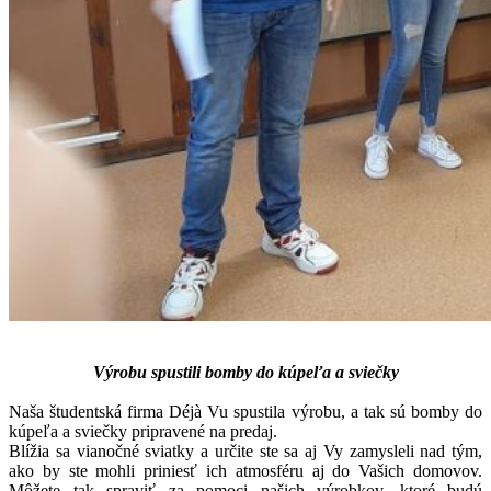
Výrobu spustili bomby do kúpeľa a sviečky
Naša študentská firma Déjà Vu spustila výrobu, a tak sú bomby do
kúpeľa a sviečky pripravené na predaj.
Blížia sa vianočné sviatky a určite ste sa aj Vy zamysleli nad tým,
ako by ste mohli priniesť ich atmosféru aj do Vašich domovov.
Môžete tak spraviť za pomoci našich výrobkov, ktoré budú