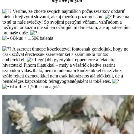
My love for you
Veríme, že chcete svojich najmilších počas sviatkov obdariť
nielen hrejivými slovami, ale aj menšou pozornosťou.
Práve na
to sú tu naše sviečky! So svojimi pestrými vôňami, vzhľadom a
nežnými odkazmi nie sú len očarujúcim darčekom, ale aj potešením
pre naše duše.
6€/kus + 1,50€ balenia
A szeretet ünnepe közeledtével fontosnak gondoljuk, hogy ne
csak szóval éreztessük szeretetünket a számunkra fontos
emberekkel.
Legújabb gyertyáink éppen erre a feladatra
hivatottak! Finom illatukkal – mely a vásárlók kedve szerint
szabadon választható, nem mindennapi kinézetükkel és szívhez
szóló rejtett üzeneteikkel nem csak káprázatos ajándékként, de a
bensőséges kapcsolatok felragyogtatatójaként is tökéletes.
6€/drb + 1,50€ csomagolás