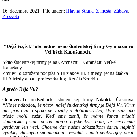
16. decembra 2021 | File under::
Hlavná Strana
,
Z mesta
,
Zábava
,
Zo sveta
“
Déjá Vu
, š.f.” obchodné meno študentskej firmy Gymnázia vo
Veľkých Kapušanoch.
Sídlo študentskej firmy je na Gymnáziu – Gimnáziu Veľké
Kapušany.
Zmluvu o združení podpísalo 18 žiakov III.B triedy, jedna žiačka
III.A triedy a pani profesorka Ing. Renáta Szerbin.
A prečo Déjá Vu?
Odpovedala predsedníčka študentskej firmy Nikoleta Čákóová:
“Nie je náhodou, že názov našej študentskej firmy je Déjá Vu. Vírus
nás pripravil o spoločné zážitky a dobrodružstvá, ktoré sme ako
trieda mohli zažiť. Keď sme zistili, že máme šancu zriadiť
študentskú firmu, našou prvou myšlienkou bolo, že nechceme
predávať len veci. Chceme dať našim zákazníkom šancu naplniť
výrobky vlastnými spomienkami, vyvolať v nich neobyčajný pocit,