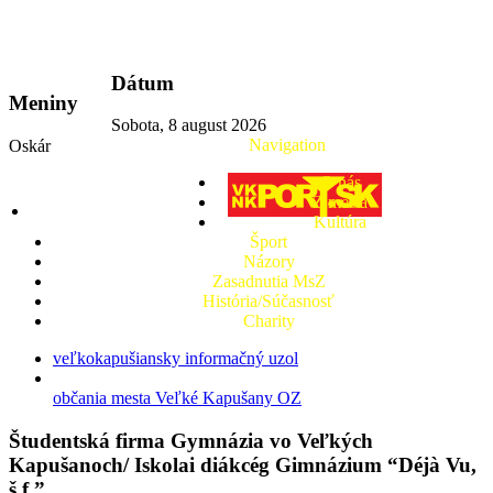
vkport.sk
Dátum
Meniny
Sobota, 8 august 2026
Navigation
Oskár
O nás
Z mesta
Kultúra
Šport
Názory
Zasadnutia MsZ
História/Súčasnosť
Charity
veľkokapušiansky informačný uzol
občania mesta Veľké Kapušany OZ
Študentská firma Gymnázia vo Veľkých
Kapušanoch/ Iskolai diákcég Gimnázium “Déjà Vu,
š.f.”