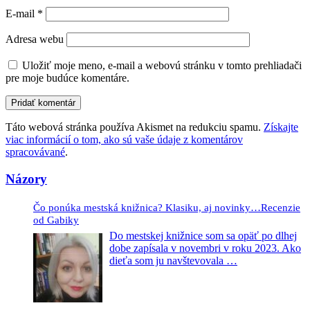
E-mail
*
Adresa webu
Uložiť moje meno, e-mail a webovú stránku v tomto prehliadači
pre moje budúce komentáre.
Táto webová stránka používa Akismet na redukciu spamu.
Získajte
viac informácií o tom, ako sú vaše údaje z komentárov
spracovávané
.
Názory
Čo ponúka mestská knižnica? Klasiku, aj novinky…Recenzie
od Gabiky
Do mestskej knižnice som sa opäť po dlhej
dobe zapísala v novembri v roku 2023. Ako
dieťa som ju navštevovala
…