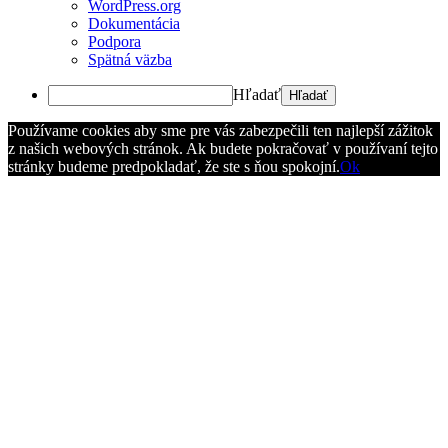
WordPress.org
Dokumentácia
Podpora
Spätná väzba
Hľadať
Používame cookies aby sme pre vás zabezpečili ten najlepší zážitok
z našich webových stránok. Ak budete pokračovať v používaní tejto
stránky budeme predpokladať, že ste s ňou spokojní.
Ok