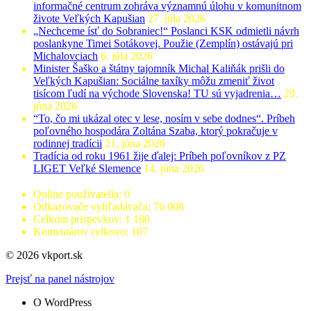
informačné centrum zohráva významnú úlohu v komunitnom
živote Veľkých Kapušian
27. júla 2026
„Nechceme ísť do Sobraniec!“ Poslanci KSK odmietli návrh
poslankyne Timei Sotákovej. Použie (Zemplín) ostávajú pri
Michalovciach
6. júla 2026
Minister Šaško a štátny tajomník Michal Kaliňák prišli do
Veľkých Kapušian: Sociálne taxíky môžu zmeniť život
tisícom ľudí na východe Slovenska! TU sú vyjadrenia…
29.
júna 2026
“To, čo mi ukázal otec v lese, nosím v sebe dodnes“. Príbeh
poľovného hospodára Zoltána Szaba, ktorý pokračuje v
rodinnej tradícii
21. júna 2026
Tradícia od roku 1961 žije ďalej: Príbeh poľovníkov z PZ
LIGET Veľké Slemence
14. júna 2026
Online používatelia:
0
Odkazovače vyhľadávača:
76 008
Celkom prispevkov:
1 180
Komentárov celkovo:
107
© 2026 vkport.sk
Prejsť na panel nástrojov
O WordPress