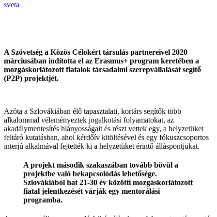
sveta
A Szövetség a Közös Célokért társulás partnereivel 2020
márciusában indította el az Erasmus+ program keretében a
mozgáskorlátozott fiatalok társadalmi szerepvállalását segítő
(P2P) projektjét.
Azóta a Szlovákiában élő tapasztalati, kortárs segítők több
alkalommal véleményeztek jogalkotási folyamatokat, az
akadálymentesítés hiányosságait és részt vettek egy, a helyzetüket
feltáró kutatásban, ahol kérdőív kitöltésével és egy fókuszcsoportos
interjú alkalmával fejtették ki a helyzetüket érintő álláspontjukat.
A projekt második szakaszában tovább bővül a
projektbe való bekapcsolódás lehetősége.
Szlovákiából hat 21-30 év közötti mozgáskorlátozott
fiatal jelentkezését várják egy mentorálási
programba.