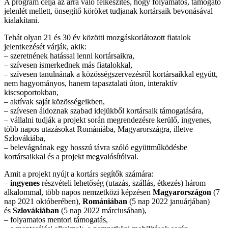
A program célja az arra való felkészítés, hogy folyamatos, támogató
jelenlét mellett, önsegítő köröket tudjanak kortársaik bevonásával
kialakítani.
Tehát olyan 21 és 30 év közötti mozgáskorlátozott fiatalok
jelentkezését várják, akik:
– szeretnének hatással lenni kortársaikra,
– szívesen ismerkednek más fiatalokkal,
– szívesen tanulnának a közösségszervezésről kortársaikkal együtt,
nem hagyományos, hanem tapasztalati úton, interaktív
kiscsoportokban,
– aktívak saját közösségeikben,
– szívesen áldoznak szabad idejükből kortársaik támogatására,
– vállalni tudják a projekt során megrendezésre kerülő, ingyenes,
több napos utazásokat Romániába, Magyarországra, illetve
Szlovákiába,
– belevágnának egy hosszú távra szóló együttműködésbe
kortársaikkal és a projekt megvalósítóival.
Amit a projekt nyújt a kortárs segítők számára:
–
ingyenes
részvételi lehetőség (utazás, szállás, étkezés) három
alkalommal, több napos nemzetközi képzésen
Magyarországon
(7
nap 2021 októberében),
Romániában
(5 nap 2022 januárjában)
és
Szlovákiában
(5 nap 2022 márciusában),
– folyamatos mentori támogatás,