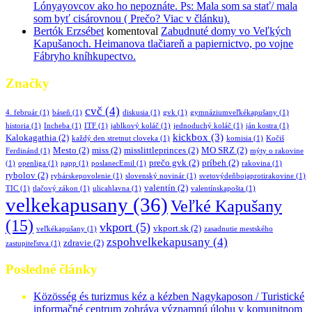
Lónyayovcov ako ho nepoznáte. Ps: Mala som sa stať/ mala
som byť cisárovnou ( Prečo? Viac v článku).
Bertók Erzsébet
komentoval
Zabudnuté domy vo Veľkých
Kapušanoch. Heimanova tlačiareň a papiernictvo, po vojne
Fábryho kníhkupectvo.
Značky
cvč
(4)
4. február
(1)
báseň
(1)
diskusia
(1)
gvk
(1)
gymnáziumveľkékapušany
(1)
historia
(1)
Incheba
(1)
ITF
(1)
jablkový koláč
(1)
jednoduchý koláč
(1)
ján kostra
(1)
kickbox
(3)
Kalokagathia
(2)
každý den stretnut cloveka
(1)
komisia
(1)
Kočiš
Mesto
(2)
miss
(2)
misslittleprinces
(2)
MO SRZ
(2)
Ferdinánd
(1)
mýty o rakovine
prečo gvk
(2)
príbeh
(2)
(1)
openliga
(1)
papp
(1)
poslanecEmil
(1)
rakovina
(1)
rybolov
(2)
rybárskepovolenie
(1)
slovenský novinár
(1)
svetovýdeňbojaprotirakovine
(1)
valentín
(2)
TIC
(1)
tlačový zákon
(1)
ulicahlavna
(1)
valentínskapošta
(1)
velkekapusany
(36)
Veľké Kapušany
(15)
vkport
(5)
vkport.sk
(2)
veľkékapušany
(1)
zasadnutie mestského
zspohvelkekapusany
(4)
zdravie
(2)
zastupiteľstva
(1)
Posledné články
Közösség és turizmus kéz a kézben Nagykaposon / Turistické
informačné centrum zohráva významnú úlohu v komunitnom