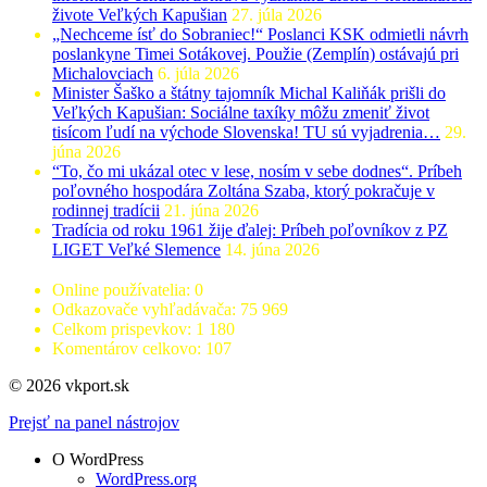
živote Veľkých Kapušian
27. júla 2026
„Nechceme ísť do Sobraniec!“ Poslanci KSK odmietli návrh
poslankyne Timei Sotákovej. Použie (Zemplín) ostávajú pri
Michalovciach
6. júla 2026
Minister Šaško a štátny tajomník Michal Kaliňák prišli do
Veľkých Kapušian: Sociálne taxíky môžu zmeniť život
tisícom ľudí na východe Slovenska! TU sú vyjadrenia…
29.
júna 2026
“To, čo mi ukázal otec v lese, nosím v sebe dodnes“. Príbeh
poľovného hospodára Zoltána Szaba, ktorý pokračuje v
rodinnej tradícii
21. júna 2026
Tradícia od roku 1961 žije ďalej: Príbeh poľovníkov z PZ
LIGET Veľké Slemence
14. júna 2026
Online používatelia:
0
Odkazovače vyhľadávača:
75 969
Celkom prispevkov:
1 180
Komentárov celkovo:
107
© 2026 vkport.sk
Prejsť na panel nástrojov
O WordPress
WordPress.org