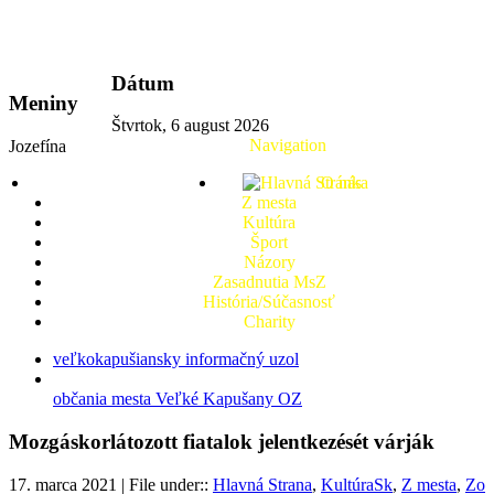
vkport.sk
Dátum
Meniny
Štvrtok, 6 august 2026
Navigation
Jozefína
O nás
Z mesta
Kultúra
Šport
Názory
Zasadnutia MsZ
História/Súčasnosť
Charity
veľkokapušiansky informačný uzol
občania mesta Veľké Kapušany OZ
Mozgáskorlátozott fiatalok jelentkezését várják
17. marca 2021 | File under::
Hlavná Strana
,
KultúraSk
,
Z mesta
,
Zo