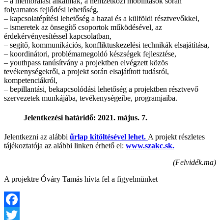
– a mentorálási alkalmak, a nemzetközi mobilitások során
folyamatos fejlődési lehetőség,
– kapcsolatépítési lehetőség a hazai és a külföldi résztvevőkkel,
– ismeretek az önsegítő csoportok működésével, az
érdekérvényesítéssel kapcsolatban,
– segítő, kommunikációs, konfliktuskezelési technikák elsajátítása,
– koordinátori, problémamegoldó készségek fejlesztése,
– youthpass tanúsítvány a projektben elvégzett közös
tevékenységekről, a projekt során elsajátított tudásról,
kompetenciákról,
– bepillantási, bekapcsolódási lehetőség a projektben résztvevő
szervezetek munkájába, tevékenységeibe, programjaiba.
Jelentkezési határidő: 2021. május. 7.
Jelentkezni az alábbi
űrlap kitöltésével lehet.
A projekt részletes
tájékoztatója az alábbi linken érhető el:
www.szakc.sk.
(Felvidék.ma)
A projektre Óváry Tamás hívta fel a figyelmünket
Facebook