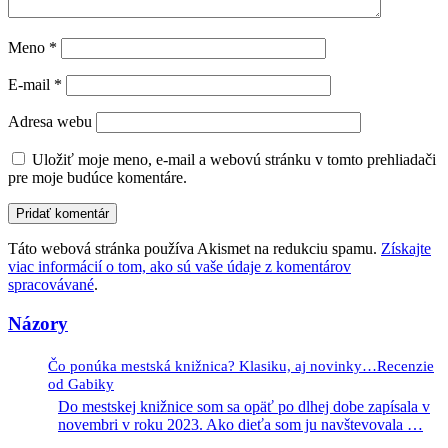
Meno
*
E-mail
*
Adresa webu
Uložiť moje meno, e-mail a webovú stránku v tomto prehliadači
pre moje budúce komentáre.
Táto webová stránka používa Akismet na redukciu spamu.
Získajte
viac informácií o tom, ako sú vaše údaje z komentárov
spracovávané
.
Názory
Čo ponúka mestská knižnica? Klasiku, aj novinky…Recenzie
od Gabiky
Do mestskej knižnice som sa opäť po dlhej dobe zapísala v
novembri v roku 2023. Ako dieťa som ju navštevovala
…