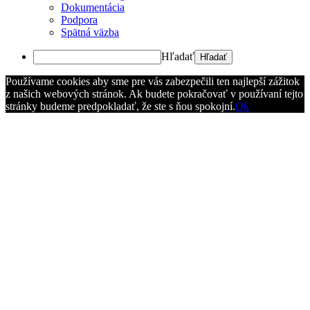
Dokumentácia
Podpora
Spätná väzba
Hľadať
Používame cookies aby sme pre vás zabezpečili ten najlepší zážitok
z našich webových stránok. Ak budete pokračovať v používaní tejto
stránky budeme predpokladať, že ste s ňou spokojní.
Ok