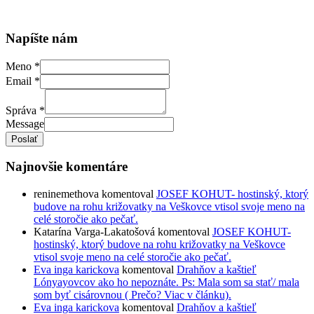
Napíšte nám
Meno
*
Email
*
Správa
*
Message
Poslať
Najnovšie komentáre
reninemethova
komentoval
JOSEF KOHUT- hostinský, ktorý
budove na rohu križovatky na Veškovce vtisol svoje meno na
celé storočie ako pečať.
Katarína Varga-Lakatošová
komentoval
JOSEF KOHUT-
hostinský, ktorý budove na rohu križovatky na Veškovce
vtisol svoje meno na celé storočie ako pečať.
Eva inga karickova
komentoval
Drahňov a kaštieľ
Lónyayovcov ako ho nepoznáte. Ps: Mala som sa stať/ mala
som byť cisárovnou ( Prečo? Viac v článku).
Eva inga karickova
komentoval
Drahňov a kaštieľ