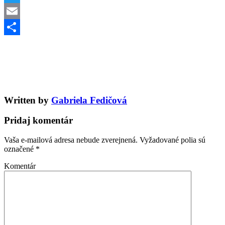
Twitter
Email
Share
Written by
Gabriela Fedičová
Pridaj komentár
Vaša e-mailová adresa nebude zverejnená.
Vyžadované polia sú
označené
*
Komentár