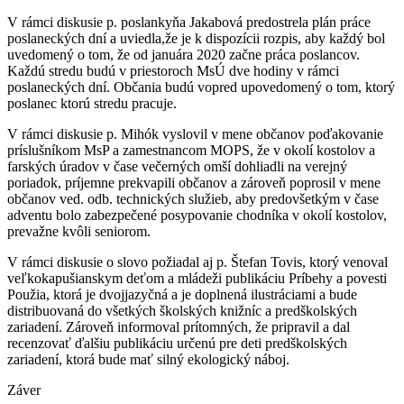
V rámci diskusie p. poslankyňa Jakabová predostrela plán práce
poslaneckých dní a uviedla,že je k dispozícii rozpis, aby každý bol
uvedomený o tom, že od januára 2020 začne práca poslancov.
Každú stredu budú v priestoroch MsÚ dve hodiny v rámci
poslaneckých dní. Občania budú vopred upovedomený o tom, ktorý
poslanec ktorú stredu pracuje.
V rámci diskusie p. Mihók vyslovil v mene občanov poďakovanie
príslušníkom MsP a zamestnancom MOPS, že v okolí kostolov a
farských úradov v čase večerných omší dohliadli na verejný
poriadok, príjemne prekvapili občanov a zároveň poprosil v mene
občanov ved. odb. technických služieb, aby predovšetkým v čase
adventu bolo zabezpečené posypovanie chodníka v okolí kostolov,
prevažne kvôli seniorom.
V rámci diskusie o slovo požiadal aj p. Štefan Tovis, ktorý venoval
veľkokapušianskym deťom a mládeži publikáciu Príbehy a povesti
Použia, ktorá je dvojjazyčná a je doplnená ilustráciami a bude
distribuovaná do všetkých školských knižníc a predškolských
zariadení. Zároveň informoval prítomných, že pripravil a dal
recenzovať ďalšiu publikáciu určenú pre deti predškolských
zariadení, ktorá bude mať silný ekologický náboj.
Záver