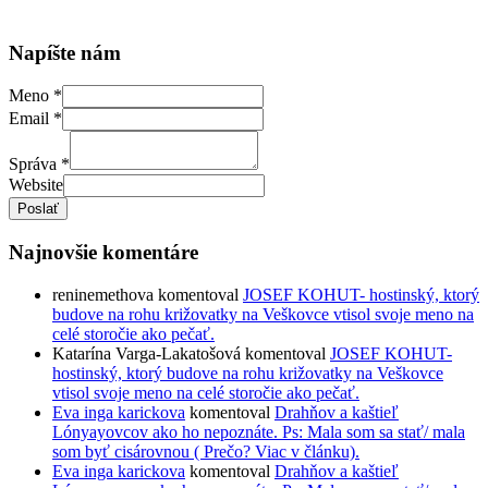
Napíšte nám
Meno
*
Email
*
Správa
*
Website
Poslať
Najnovšie komentáre
reninemethova
komentoval
JOSEF KOHUT- hostinský, ktorý
budove na rohu križovatky na Veškovce vtisol svoje meno na
celé storočie ako pečať.
Katarína Varga-Lakatošová
komentoval
JOSEF KOHUT-
hostinský, ktorý budove na rohu križovatky na Veškovce
vtisol svoje meno na celé storočie ako pečať.
Eva inga karickova
komentoval
Drahňov a kaštieľ
Lónyayovcov ako ho nepoznáte. Ps: Mala som sa stať/ mala
som byť cisárovnou ( Prečo? Viac v článku).
Eva inga karickova
komentoval
Drahňov a kaštieľ