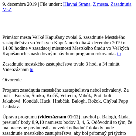
9. decembra 2019 | File under::
Hlavná Strana
,
Z mesta
,
Zasadnutia
MsZ
Primátor mesta Veľké Kapušany zvolal 6. zasadnutie Mestského
zastupiteľstva vo Veľkých Kapušanoch dňa 4. decembra 2019 o
14.00 hodine v zasadacej miestnosti Mestského úradu vo Veľkých
Kapušanoch s nasledovným návrhom programu rokovania-
tu
Zasadnutie mestského zastupiteľstva trvalo 3 hod. a 34 minút.
Videozáznam
tu
Otvorenie
Program zasadnutia mestského zastupiteľstva nebol schválený. Za
boli – Boczán, Šimko, Kočiš, Vetrecin, Mihók, Proti boli –
Jakabová, Kondáš, Hack, Hrabčák, Balogh, Rožok, Chýbal Papp
Ladislav.
Úpravu programu
(videozáznam 01:12)
navrhol p. Balogh, žiadal
presunúť body 8,9,10 namiesto bodov 3, 4, 5. Odôvodnil to tým, že
má pracovné povinnosti a nevedel odhadnúť dokedy bude
zasadnutie mestského zastupiteľstva, aby bol prítomný pri týchto