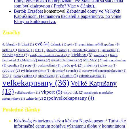
Lónyayovcov ako ho nepoznáte. Ps: Mala som sa stať/ mala
som byť cisárovnou ( Prečo? Viac v článku).
Bertók Erzsébet
komentoval
Zabudnuté domy vo Veľkých
Kapušanoch. Heimanova tlačiareň a papiernictvo, po vojne
Fábryho kníhkupectvo.
Značky
cvč
(4)
4. február
(1)
báseň
(1)
diskusia
(1)
gvk
(1)
gymnáziumveľkékapušany
(1)
historia
(1)
Incheba
(1)
ITF
(1)
jablkový koláč
(1)
jednoduchý koláč
(1)
ján kostra
(1)
kickbox
(3)
Kalokagathia
(2)
každý den stretnut cloveka
(1)
komisia
(1)
Kočiš
Mesto
(2)
miss
(2)
misslittleprinces
(2)
MO SRZ
(2)
Ferdinánd
(1)
mýty o rakovine
prečo gvk
(2)
príbeh
(2)
(1)
openliga
(1)
papp
(1)
poslanecEmil
(1)
rakovina
(1)
rybolov
(2)
rybárskepovolenie
(1)
slovenský novinár
(1)
svetovýdeňbojaprotirakovine
(1)
valentín
(2)
TIC
(1)
tlačový zákon
(1)
ulicahlavna
(1)
valentínskapošta
(1)
velkekapusany
(36)
Veľké Kapušany
(15)
vkport
(5)
vkport.sk
(2)
veľkékapušany
(1)
zasadnutie mestského
zspohvelkekapusany
(4)
zdravie
(2)
zastupiteľstva
(1)
Posledné články
Közösség és turizmus kéz a kézben Nagykaposon / Turistické
informačné centrum zohráva významnú úlohu v komunitnom