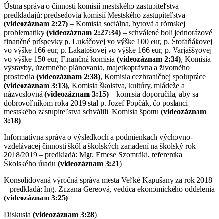
Ústna správa o činnosti komisií mestského zastupiteľstva –
predkladajú: predsedovia komisií Mestského zastupiteľstva
(videozáznam 2:27)
– Komisia sociálna, bytová a rómskej
problematiky
(videozáznam 2:27:34)
– schválené boli jednorázové
finančné príspevky p. Lukáčovej vo výške 100 eur, p. Štofaňákovej
vo výške 166 eur, p. Lakatošovej vo výške 166 eur, p. Varjaššyovej
vo výške 150 eur, Finančná komisia
(videozáznam 2:34)
, Komisia
výstavby, územného plánovania, majetkoprávna a životného
prostredia
(videozáznam 2:38)
, Komisia cezhraničnej spolupráce
(videozáznam 3:13)
, Komisia školstva, kultúry, mládeže a
názvoslovná
(videozáznam 3:15)
– komisia doporučila, aby sa
dobrovoľníkom roka 2019 stal p. Jozef Popčák, čo poslanci
mestského zastupiteľstva schválili, Komisia športu
(videozáznam
3:18)
Informatívna správa o výsledkoch a podmienkach výchovno-
vzdelávacej činnosti škôl a školských zariadení na školský rok
2018/2019 – predkladá: Mgr. Emese Szomráki, referentka
Školského úradu
(videozáznam 3:21
)
Konsolidovaná výročná správa mesta Veľké Kapušany za rok 2018
– predkladá: Ing. Zuzana Gereová, vedúca ekonomického oddelenia
(videozáznam 3:25)
Diskusia
(videozáznam 3:28
)