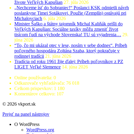
živote Veľkých Kapušian
27. júla 2026
„Nechceme ísť do Sobraniec!“ Poslanci KSK odmietli návrh
poslankyne Timei Sotákovej. Použie (Zemplín) ostávajú pri
Michalovciach
6. júla 2026
Minister Šaško a štátny tajomník Michal Kaliňák prišli do
Veľkých Kapušian: Sociálne taxíky môžu zmeniť život
tisícom ľudí na východe Slovenska! TU sú vyjadrenia…
29.
júna 2026
“To, čo mi ukázal otec v lese, nosím v sebe dodnes“. Príbeh
poľovného hospodára Zoltána Szaba, ktorý pokračuje v
rodinnej tradícii
21. júna 2026
Tradícia od roku 1961 žije ďalej: Príbeh poľovníkov z PZ
LIGET Veľké Slemence
14. júna 2026
Online používatelia:
0
Odkazovače vyhľadávača:
76 018
Celkom prispevkov:
1 180
Komentárov celkovo:
107
© 2026 vkport.sk
Prejsť na panel nástrojov
O WordPress
WordPress.org