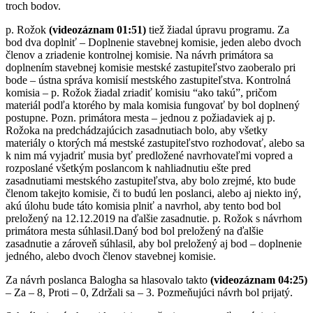
troch bodov.
p. Rožok
(videozáznam 01:51)
tiež žiadal úpravu programu. Za
bod dva doplniť – Doplnenie stavebnej komisie, jeden alebo dvoch
členov a zriadenie kontrolnej komisie. Na návrh primátora sa
doplnením stavebnej komisie mestské zastupiteľstvo zaoberalo pri
bode – ústna správa komisií mestského zastupiteľstva. Kontrolná
komisia – p. Rožok žiadal zriadiť komisiu “ako takú”, pričom
materiál podľa ktorého by mala komisia fungovať by bol doplnený
postupne. Pozn. primátora mesta – jednou z požiadaviek aj p.
Rožoka na predchádzajúcich zasadnutiach bolo, aby všetky
materiály o ktorých má mestské zastupiteľstvo rozhodovať, alebo sa
k nim má vyjadriť musia byť predložené navrhovateľmi vopred a
rozposlané všetkým poslancom k nahliadnutiu ešte pred
zasadnutiami mestského zastupiteľstva, aby bolo zrejmé, kto bude
členom takejto komisie, či to budú len poslanci, alebo aj niekto iný,
akú úlohu bude táto komisia plniť a navrhol, aby tento bod bol
preložený na 12.12.2019 na ďalšie zasadnutie. p. Rožok s návrhom
primátora mesta súhlasil.Daný bod bol preložený na ďalšie
zasadnutie a zároveň súhlasil, aby bol preložený aj bod – doplnenie
jedného, alebo dvoch členov stavebnej komisie.
Za návrh poslanca Balogha sa hlasovalo takto
(videozáznam 04:25)
– Za – 8, Proti – 0, Zdržali sa – 3. Pozmeňujúci návrh bol prijatý.