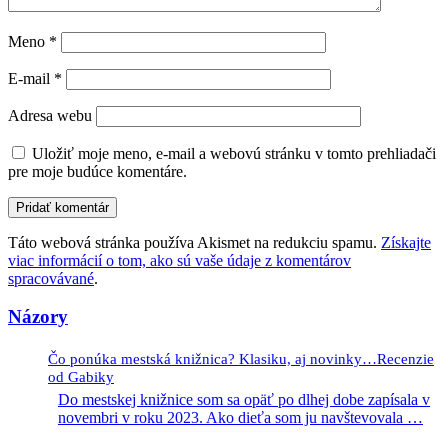
Meno
*
E-mail
*
Adresa webu
Uložiť moje meno, e-mail a webovú stránku v tomto prehliadači
pre moje budúce komentáre.
Táto webová stránka používa Akismet na redukciu spamu.
Získajte
viac informácií o tom, ako sú vaše údaje z komentárov
spracovávané
.
Názory
Čo ponúka mestská knižnica? Klasiku, aj novinky…Recenzie
od Gabiky
Do mestskej knižnice som sa opäť po dlhej dobe zapísala v
novembri v roku 2023. Ako dieťa som ju navštevovala
…