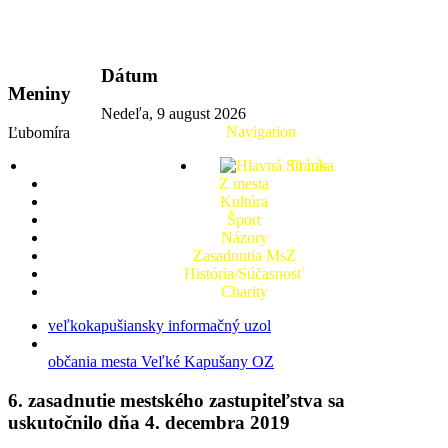
vkport.sk
Dátum
Meniny
Nedeľa, 9 august 2026
Navigation
Ľubomíra
O nás
Z mesta
Kultúra
Šport
Názory
Zasadnutia MsZ
História/Súčasnosť
Charity
veľkokapušiansky informačný uzol
občania mesta Veľké Kapušany OZ
6. zasadnutie mestského zastupiteľstva sa
uskutočnilo dňa 4. decembra 2019