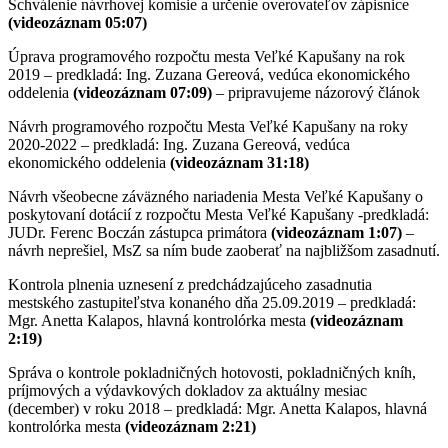
Schválenie návrhovej komisie a určenie overovateľov zápisnice
(videozáznam 05:07)
Úprava programového rozpočtu mesta Veľké Kapušany na rok
2019 – predkladá: Ing. Zuzana Gereová, vedúca ekonomického
oddelenia
(videozáznam 07:09)
– pripravujeme názorový článok
Návrh programového rozpočtu Mesta Veľké Kapušany na roky
2020-2022 – predkladá: Ing. Zuzana Gereová, vedúca
ekonomického oddelenia
(videozáznam 31:18)
Návrh všeobecne záväzného nariadenia Mesta Veľké Kapušany o
poskytovaní dotácií z rozpočtu Mesta Veľké Kapušany -predkladá:
JUDr. Ferenc Boczán zástupca primátora
(videozáznam 1:07)
–
návrh neprešiel, MsZ sa ním bude zaoberať na najbližšom zasadnutí.
Kontrola plnenia uznesení z predchádzajúceho zasadnutia
mestského zastupiteľstva konaného dňa 25.09.2019 – predkladá:
Mgr. Anetta Kalapos, hlavná kontrolórka mesta
(videozáznam
2:19)
Správa o kontrole pokladničných hotovosti, pokladničných kníh,
príjmových a výdavkových dokladov za aktuálny mesiac
(december) v roku 2018 – predkladá: Mgr. Anetta Kalapos, hlavná
kontrolórka mesta
(videozáznam 2:21)