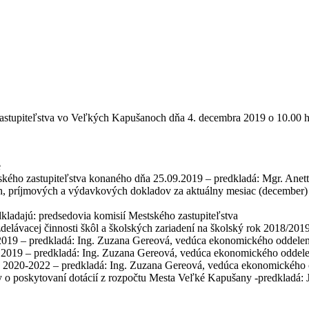
astupiteľstva vo Veľkých Kapušanoch dňa 4. decembra 2019 o 10.00 h
e
ského zastupiteľstva konaného dňa 25.09.2019 – predkladá: Mgr. Anett
h, príjmových a výdavkových dokladov za aktuálny mesiac (december) 
dkladajú: predsedovia komisií Mestského zastupiteľstva
lávacej činnosti škôl a školských zariadení na školský rok 2018/201
019 – predkladá: Ing. Zuzana Gereová, vedúca ekonomického oddelen
2019 – predkladá: Ing. Zuzana Gereová, vedúca ekonomického oddele
2020-2022 – predkladá: Ing. Zuzana Gereová, vedúca ekonomického 
o poskytovaní dotácií z rozpočtu Mesta Veľké Kapušany -predkladá: 