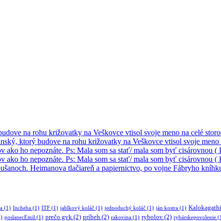
ove na rohu križovatky na Veškovce vtisol svoje meno na celé storo
ý, ktorý budove na rohu križovatky na Veškovce vtisol svoje meno na
 ako ho nepoznáte. Ps: Mala som sa stať/ mala som byť cisárovnou ( P
 ako ho nepoznáte. Ps: Mala som sa stať/ mala som byť cisárovnou ( P
anoch. Heimanova tlačiareň a papiernictvo, po vojne Fábryho kníhk
Kalokagath
ia
(1)
Incheba
(1)
ITF
(1)
jablkový koláč
(1)
jednoduchý koláč
(1)
ján kostra
(1)
prečo gvk
(2)
príbeh
(2)
rybolov
(2)
)
poslanecEmil
(1)
rakovina
(1)
rybárskepovolenie
(