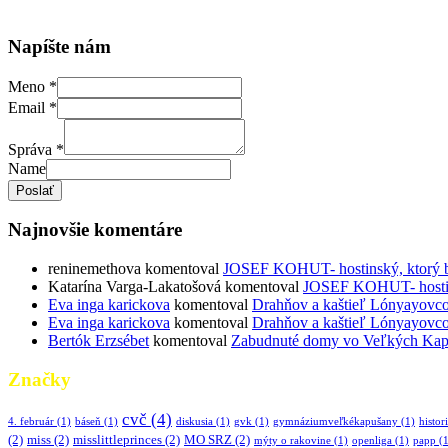
Napíšte nám
Meno
*
Email
*
Správa
*
Name
Poslať
Najnovšie komentáre
reninemethova
komentoval
JOSEF KOHUT- hostinský, ktorý bud
Katarína Varga-Lakatošová
komentoval
JOSEF KOHUT- hostinsk
Eva inga karickova
komentoval
Drahňov a kaštieľ Lónyayovcov
Eva inga karickova
komentoval
Drahňov a kaštieľ Lónyayovcov
Bertók Erzsébet
komentoval
Zabudnuté domy vo Veľkých Kapuš
Značky
cvč
(4)
4. február
(1)
báseň
(1)
diskusia
(1)
gvk
(1)
gymnáziumveľkékapušany
(1)
histor
(2)
miss
(2)
misslittleprinces
(2)
MO SRZ
(2)
mýty o rakovine
(1)
openliga
(1)
papp
(1