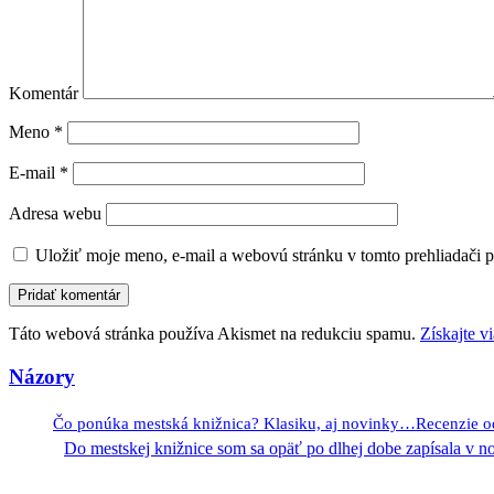
Komentár
Meno
*
E-mail
*
Adresa webu
Uložiť moje meno, e-mail a webovú stránku v tomto prehliadači 
Táto webová stránka používa Akismet na redukciu spamu.
Získajte v
Názory
Čo ponúka mestská knižnica? Klasiku, aj novinky…Recenzie 
Do mestskej knižnice som sa opäť po dlhej dobe zapísala v 