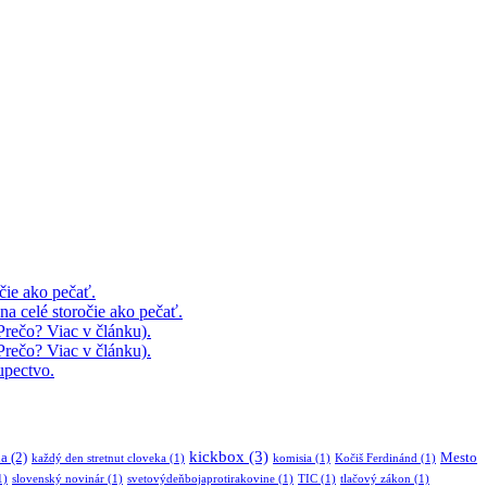
čie ako pečať.
 celé storočie ako pečať.
rečo? Viac v článku).
rečo? Viac v článku).
upectvo.
kickbox
(3)
ia
(2)
Mesto
každý den stretnut cloveka
(1)
komisia
(1)
Kočiš Ferdinánd
(1)
1)
slovenský novinár
(1)
svetovýdeňbojaprotirakovine
(1)
TIC
(1)
tlačový zákon
(1)