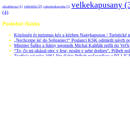
velkekapusany
(
valentín
(2)
ulicahlavna
(1)
valentínskapošta
(1)
(4)
Posledné články
Közösség és turizmus kéz a kézben Nagykaposon / Turistické
„Nechceme ísť do Sobraniec!“ Poslanci KSK odmietli návrh po
Minister Šaško a štátny tajomník Michal Kaliňák prišli do Ve
“To, čo mi ukázal otec v lese, nosím v sebe dodnes“. Príbeh po
Tradícia od roku 1961 žije ďalej: Príbeh poľovníkov z PZ L
Online používatelia:
0
Odkazovače vyhľadávača:
76 006
Celkom prispevkov:
1 180
Komentárov celkovo:
107
© 2026 vkport.sk
Prejsť na panel nástrojov
O WordPress
WordPress.org
Dokumentácia
Podpora