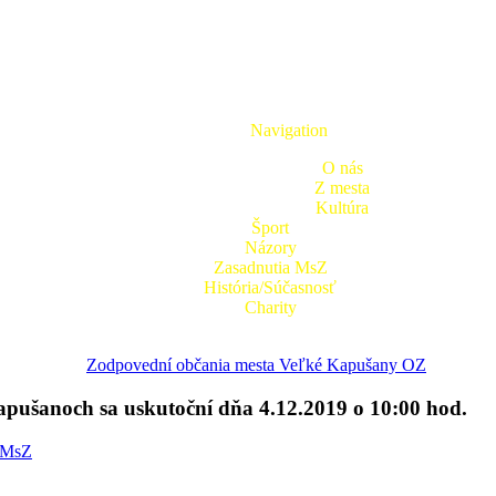
Navigation
O nás
Z mesta
Kultúra
Šport
Názory
Zasadnutia MsZ
História/Súčasnosť
Charity
Zodpovední občania mesta Veľké Kapušany OZ
apušanoch sa uskutoční dňa 4.12.2019 o 10:00 hod.
 MsZ