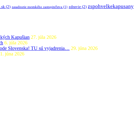
zspohvelkekapusany
.sk
(2)
zdravie
(2)
zasadnutie mestského zastupiteľstva
(1)
ľkých Kapušian
27. júla 2026
ch
6. júla 2026
ýchode Slovenska! TU sú vyjadrenia…
29. júna 2026
1. júna 2026