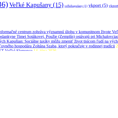
36)
Veľké Kapušany
(15)
vkport
(5)
vkport
veľkékapušany
(1)
 informačné centrum zohráva významnú úlohu v komunitnom živote Ve
slankyne Timei Sotákovej. Použie (Zemplín) ostávajú pri Michalovcia
ľkých Kapušian: Sociálne taxíky môžu zmeniť život tisícom ľudí na v
ľovného hospodára Zoltána Szaba, ktorý pokračuje v rodinnej tradícii
2
IGET Veľké Slemence
14. júna 2026