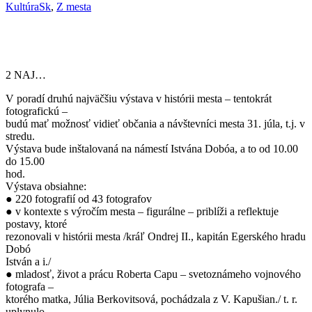
KultúraSk
,
Z mesta
2 NAJ…
V poradí druhú najväčšiu výstava v histórii mesta – tentokrát
fotografickú –
budú mať možnosť vidieť občania a návštevníci mesta 31. júla, t.j. v
stredu.
Výstava bude inštalovaná na námestí Istvána Dobóa, a to od 10.00
do 15.00
hod.
Výstava obsiahne:
● 220 fotografií od 43 fotografov
● v kontexte s výročím mesta – figurálne – priblíži a reflektuje
postavy, ktoré
rezonovali v histórii mesta /kráľ Ondrej II., kapitán Egerského hradu
Dobó
István a i./
● mladosť, život a prácu Roberta Capu – svetoznámeho vojnového
fotografa –
ktorého matka, Júlia Berkovitsová, pochádzala z V. Kapušian./ t. r.
uplynulo