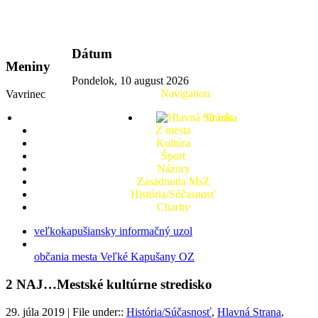
vkport.sk
Dátum
Meniny
Pondelok, 10 august 2026
Navigation
Vavrinec
O nás
Z mesta
Kultúra
Šport
Názory
Zasadnutia MsZ
História/Súčasnosť
Charity
veľkokapušiansky informačný uzol
občania mesta Veľké Kapušany OZ
2 NAJ…Mestské kultúrne stredisko
29. júla 2019 | File under::
História/Súčasnosť
,
Hlavná Strana
,