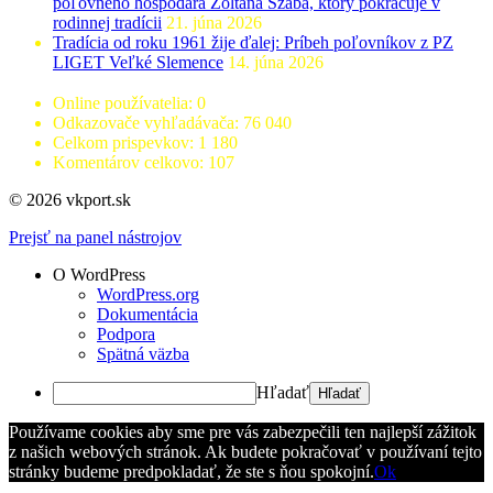
poľovného hospodára Zoltána Szaba, ktorý pokračuje v
rodinnej tradícii
21. júna 2026
Tradícia od roku 1961 žije ďalej: Príbeh poľovníkov z PZ
LIGET Veľké Slemence
14. júna 2026
Online používatelia:
0
Odkazovače vyhľadávača:
76 040
Celkom prispevkov:
1 180
Komentárov celkovo:
107
© 2026 vkport.sk
Prejsť na panel nástrojov
O WordPress
WordPress.org
Dokumentácia
Podpora
Spätná väzba
Hľadať
Používame cookies aby sme pre vás zabezpečili ten najlepší zážitok
z našich webových stránok. Ak budete pokračovať v používaní tejto
stránky budeme predpokladať, že ste s ňou spokojní.
Ok