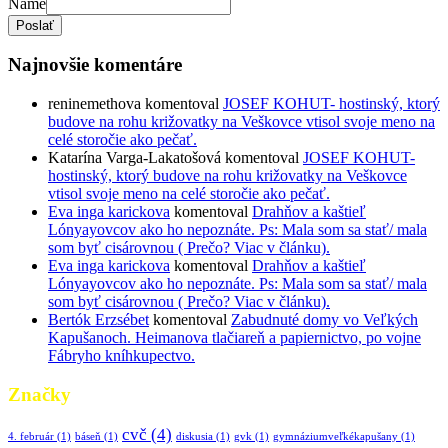
Name
Poslať
Najnovšie komentáre
reninemethova
komentoval
JOSEF KOHUT- hostinský, ktorý
budove na rohu križovatky na Veškovce vtisol svoje meno na
celé storočie ako pečať.
Katarína Varga-Lakatošová
komentoval
JOSEF KOHUT-
hostinský, ktorý budove na rohu križovatky na Veškovce
vtisol svoje meno na celé storočie ako pečať.
Eva inga karickova
komentoval
Drahňov a kaštieľ
Lónyayovcov ako ho nepoznáte. Ps: Mala som sa stať/ mala
som byť cisárovnou ( Prečo? Viac v článku).
Eva inga karickova
komentoval
Drahňov a kaštieľ
Lónyayovcov ako ho nepoznáte. Ps: Mala som sa stať/ mala
som byť cisárovnou ( Prečo? Viac v článku).
Bertók Erzsébet
komentoval
Zabudnuté domy vo Veľkých
Kapušanoch. Heimanova tlačiareň a papiernictvo, po vojne
Fábryho kníhkupectvo.
Značky
cvč
(4)
4. február
(1)
báseň
(1)
diskusia
(1)
gvk
(1)
gymnáziumveľkékapušany
(1)