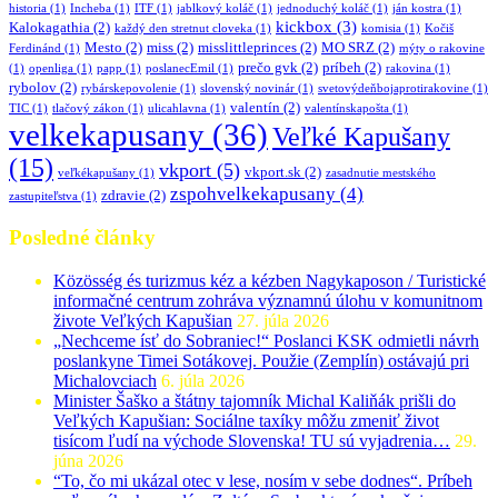
historia
(1)
Incheba
(1)
ITF
(1)
jablkový koláč
(1)
jednoduchý koláč
(1)
ján kostra
(1)
kickbox
(3)
Kalokagathia
(2)
každý den stretnut cloveka
(1)
komisia
(1)
Kočiš
Mesto
(2)
miss
(2)
misslittleprinces
(2)
MO SRZ
(2)
Ferdinánd
(1)
mýty o rakovine
prečo gvk
(2)
príbeh
(2)
(1)
openliga
(1)
papp
(1)
poslanecEmil
(1)
rakovina
(1)
rybolov
(2)
rybárskepovolenie
(1)
slovenský novinár
(1)
svetovýdeňbojaprotirakovine
(1)
valentín
(2)
TIC
(1)
tlačový zákon
(1)
ulicahlavna
(1)
valentínskapošta
(1)
velkekapusany
(36)
Veľké Kapušany
(15)
vkport
(5)
vkport.sk
(2)
veľkékapušany
(1)
zasadnutie mestského
zspohvelkekapusany
(4)
zdravie
(2)
zastupiteľstva
(1)
Posledné články
Közösség és turizmus kéz a kézben Nagykaposon / Turistické
informačné centrum zohráva významnú úlohu v komunitnom
živote Veľkých Kapušian
27. júla 2026
„Nechceme ísť do Sobraniec!“ Poslanci KSK odmietli návrh
poslankyne Timei Sotákovej. Použie (Zemplín) ostávajú pri
Michalovciach
6. júla 2026
Minister Šaško a štátny tajomník Michal Kaliňák prišli do
Veľkých Kapušian: Sociálne taxíky môžu zmeniť život
tisícom ľudí na východe Slovenska! TU sú vyjadrenia…
29.
júna 2026
“To, čo mi ukázal otec v lese, nosím v sebe dodnes“. Príbeh