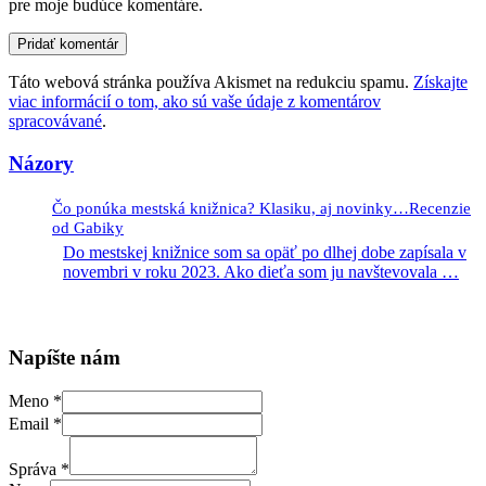
pre moje budúce komentáre.
Táto webová stránka používa Akismet na redukciu spamu.
Získajte
viac informácií o tom, ako sú vaše údaje z komentárov
spracovávané
.
Názory
Čo ponúka mestská knižnica? Klasiku, aj novinky…Recenzie
od Gabiky
Do mestskej knižnice som sa opäť po dlhej dobe zapísala v
novembri v roku 2023. Ako dieťa som ju navštevovala
…
Napíšte nám
Meno
*
Email
*
Správa
*