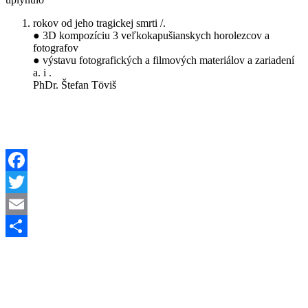
rokov od jeho tragickej smrti /.
● 3D kompozíciu 3 veľkokapušianskych horolezcov a
fotografov
● výstavu fotografických a filmových materiálov a zariadení
a. i .
PhDr. Štefan Töviš
Facebook
Twitter
Email
Share