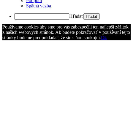
Podpora
Spätná väzba
Hľadať
Používame cookies aby sme pre vás zabezpečili ten najlepší zážitok
z našich webových stránok. Ak budete pokračovať v používaní tejto
stránky budeme predpokladať, že ste s ňou spokojní.
Ok