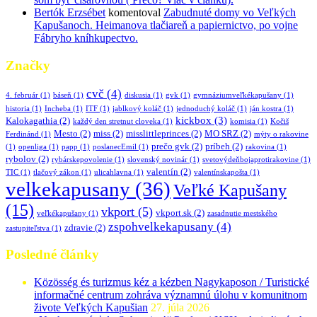
Bertók Erzsébet
komentoval
Zabudnuté domy vo Veľkých
Kapušanoch. Heimanova tlačiareň a papiernictvo, po vojne
Fábryho kníhkupectvo.
Značky
cvč
(4)
4. február
(1)
báseň
(1)
diskusia
(1)
gvk
(1)
gymnáziumveľkékapušany
(1)
historia
(1)
Incheba
(1)
ITF
(1)
jablkový koláč
(1)
jednoduchý koláč
(1)
ján kostra
(1)
kickbox
(3)
Kalokagathia
(2)
každý den stretnut cloveka
(1)
komisia
(1)
Kočiš
Mesto
(2)
miss
(2)
misslittleprinces
(2)
MO SRZ
(2)
Ferdinánd
(1)
mýty o rakovine
prečo gvk
(2)
príbeh
(2)
(1)
openliga
(1)
papp
(1)
poslanecEmil
(1)
rakovina
(1)
rybolov
(2)
rybárskepovolenie
(1)
slovenský novinár
(1)
svetovýdeňbojaprotirakovine
(1)
valentín
(2)
TIC
(1)
tlačový zákon
(1)
ulicahlavna
(1)
valentínskapošta
(1)
velkekapusany
(36)
Veľké Kapušany
(15)
vkport
(5)
vkport.sk
(2)
veľkékapušany
(1)
zasadnutie mestského
zspohvelkekapusany
(4)
zdravie
(2)
zastupiteľstva
(1)
Posledné články
Közösség és turizmus kéz a kézben Nagykaposon / Turistické
informačné centrum zohráva významnú úlohu v komunitnom
živote Veľkých Kapušian
27. júla 2026