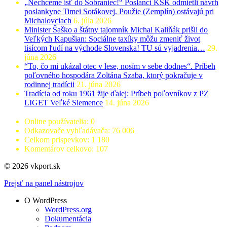
„Nechceme ísť do Sobraniec!“ Poslanci KSK odmietli návrh
poslankyne Timei Sotákovej. Použie (Zemplín) ostávajú pri
Michalovciach
6. júla 2026
Minister Šaško a štátny tajomník Michal Kaliňák prišli do
Veľkých Kapušian: Sociálne taxíky môžu zmeniť život
tisícom ľudí na východe Slovenska! TU sú vyjadrenia…
29.
júna 2026
“To, čo mi ukázal otec v lese, nosím v sebe dodnes“. Príbeh
poľovného hospodára Zoltána Szaba, ktorý pokračuje v
rodinnej tradícii
21. júna 2026
Tradícia od roku 1961 žije ďalej: Príbeh poľovníkov z PZ
LIGET Veľké Slemence
14. júna 2026
Online používatelia:
0
Odkazovače vyhľadávača:
76 006
Celkom prispevkov:
1 180
Komentárov celkovo:
107
© 2026 vkport.sk
Prejsť na panel nástrojov
O WordPress
WordPress.org
Dokumentácia