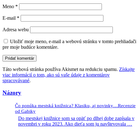
Meno
*
E-mail
*
Adresa webu
Uložiť moje meno, e-mail a webovú stránku v tomto prehliadači
pre moje budúce komentáre.
Táto webová stránka používa Akismet na redukciu spamu.
Získajte
viac informácií o tom, ako sú vaše údaje z komentárov
spracovávané
.
Názory
Čo ponúka mestská knižnica? Klasiku, aj novinky…Recenzie
od Gabiky
Do mestskej knižnice som sa opäť po dlhej dobe zapísala v
novembri v roku 2023. Ako dieťa som ju navštevovala
…