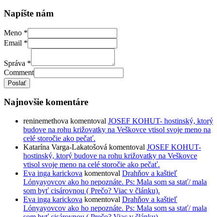
Napíšte nám
Meno
*
Email
*
Správa
*
Comment
Poslať
Najnovšie komentáre
reninemethova
komentoval
JOSEF KOHUT- hostinský, ktorý
budove na rohu križovatky na Veškovce vtisol svoje meno na
celé storočie ako pečať.
Katarína Varga-Lakatošová
komentoval
JOSEF KOHUT-
hostinský, ktorý budove na rohu križovatky na Veškovce
vtisol svoje meno na celé storočie ako pečať.
Eva inga karickova
komentoval
Drahňov a kaštieľ
Lónyayovcov ako ho nepoznáte. Ps: Mala som sa stať/ mala
som byť cisárovnou ( Prečo? Viac v článku).
Eva inga karickova
komentoval
Drahňov a kaštieľ
Lónyayovcov ako ho nepoznáte. Ps: Mala som sa stať/ mala
som byť cisárovnou ( Prečo? Viac v článku).