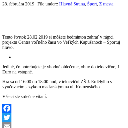
28. februára 2019 | File under::
Hlavná Strana
,
Šport
,
Z mesta
Tento štvrtok 28.02.2019 si môžete bedminton zahrať v rámci
projektu Centra voľného času vo Veľkých Kapušanoch – Športuj
hravo.
Jediné, čo potrebujete je vhodné oblečenie, obuv do telocvične, 1
Euro na vstupné.
Hrá sa od 16:00 do 18:00 hod, v telocvični ZŠ J. Erdélyiho s
vyučovacím jazykom maďarským na ul. Komenského.
Všetci ste srdečne vítaní.
Facebook
Twitter