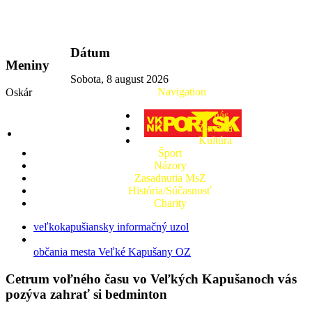
vkport.sk
Dátum
Meniny
Sobota, 8 august 2026
Navigation
Oskár
O nás
Z mesta
Kultúra
Šport
Názory
Zasadnutia MsZ
História/Súčasnosť
Charity
veľkokapušiansky informačný uzol
občania mesta Veľké Kapušany OZ
Cetrum voľného času vo Veľkých Kapušanoch vás
pozýva zahrať si bedminton