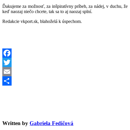
Ďakujeme za možnosť, za inšpiratívny príbeh, za nádej, v duchu, že
keď naozaj niečo chcete, tak sa to aj naozaj splní.
Redakcie vkport.sk, blahoželá k úspechom.
Facebook
Twitter
Email
Share
Written by
Gabriela Fedičová