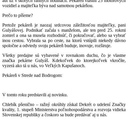
áut už v skorých ranných hodinách. Pekáreň vlastní 25 motorových
vozidiel a majiteľka býva nad samotnou pekárňou.
Prečo to píšeme?
Pretože pekáreň je naozaj srdcovou záležitosťou majiteľky, pani
Gulyášovej. Podnikať začala s manželom, ale ten pred 25. rokmi
zomrel a ona sa musela rozhodnúť, či pokračovať, alebo sa vybrať
inou cestou. Vybrala sa po ceste, na ktorú vstúpili niekedy dávno
spoločne a odvtedy svoju pekáreň buduje, inovuje, rozširuje.
Všetky predajne sú vybavené v rovnakom duchu, čo je vlastne
značka pekárne Gulyáš. Kdekoľvek do ktorejkoľvek vkročíte,
vyzerá ako tá u nás, vo Veľkých Kapušanoch.
Pekáreň v Strede nad Bodrogom:
V tomto roku predstavili aj novinku.
Chlebík pšenično – ražný okrúhly získal Dekrét o udelení Značky
kvality, 1. stupeň Ministerstva poľnohospodárstva a rozvoja vidieka
Slovenskej republiky a čoskoro sa bude predávať aj u nás.