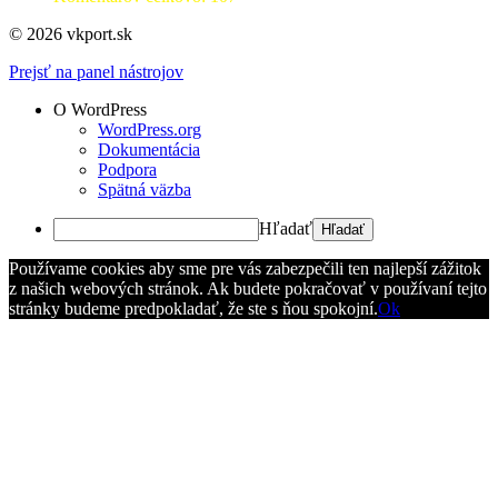
© 2026 vkport.sk
Prejsť na panel nástrojov
O WordPress
WordPress.org
Dokumentácia
Podpora
Spätná väzba
Hľadať
Používame cookies aby sme pre vás zabezpečili ten najlepší zážitok
z našich webových stránok. Ak budete pokračovať v používaní tejto
stránky budeme predpokladať, že ste s ňou spokojní.
Ok