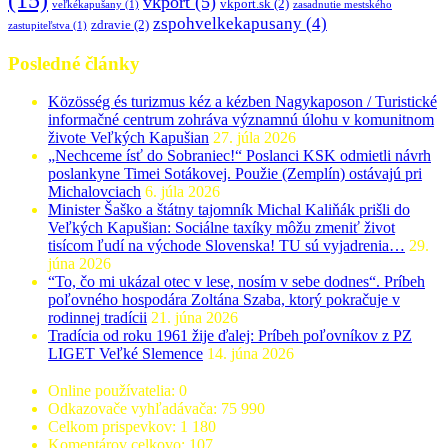
vkport
(5)
vkport.sk
(2)
veľkékapušany
(1)
zasadnutie mestského
zspohvelkekapusany
(4)
zdravie
(2)
zastupiteľstva
(1)
Posledné články
Közösség és turizmus kéz a kézben Nagykaposon / Turistické
informačné centrum zohráva významnú úlohu v komunitnom
živote Veľkých Kapušian
27. júla 2026
„Nechceme ísť do Sobraniec!“ Poslanci KSK odmietli návrh
poslankyne Timei Sotákovej. Použie (Zemplín) ostávajú pri
Michalovciach
6. júla 2026
Minister Šaško a štátny tajomník Michal Kaliňák prišli do
Veľkých Kapušian: Sociálne taxíky môžu zmeniť život
tisícom ľudí na východe Slovenska! TU sú vyjadrenia…
29.
júna 2026
“To, čo mi ukázal otec v lese, nosím v sebe dodnes“. Príbeh
poľovného hospodára Zoltána Szaba, ktorý pokračuje v
rodinnej tradícii
21. júna 2026
Tradícia od roku 1961 žije ďalej: Príbeh poľovníkov z PZ
LIGET Veľké Slemence
14. júna 2026
Online používatelia:
0
Odkazovače vyhľadávača:
75 990
Celkom prispevkov:
1 180
Komentárov celkovo:
107