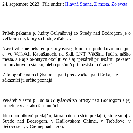
24. septembra 2023 | File under::
Hlavná Strana
,
Z mesta
,
Zo sveta
Príbeh pekárne p. Judity Gulyášovej zo Stredy nad Bodrogom je o
veľkom sne, ktorý sa buduje ďalej…
Navštívili sme pekáreň p. Gulyášovej, ktorá má podnikovú predajňu
aj vo Veľkých Kapušanoch, na Sídl. LNT. Väčšina ľudí z nášho
mesta, ale aj z okolitých obcí ju volá aj “pekáreň pri lekárni, pekáreň
pri novinovom stánku, alebo pekáreň pri mestskom úrade”.
Z fotografie nám chýba tretia pani predavačka, pani Erika, ale
zákazníci ju určite poznajú.
Pekáreň vlastní p. Judita Gulyásová zo Stredy nad Bodrogom a jej
príbeh je viac, ako fascinujúci.
Ide o podnikovú predajňu, ktorá patrí do siete predajní, ktoré sú aj v
Strede nad Bodrogom, v Kráľovskom Chlmci, v Trebišove, v
Sečovciach, v Čiernej nad Tisou.