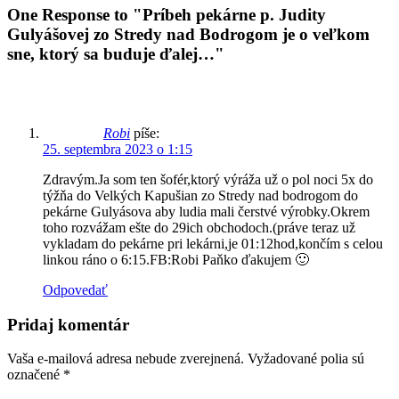
One Response to "Príbeh pekárne p. Judity
Gulyášovej zo Stredy nad Bodrogom je o veľkom
sne, ktorý sa buduje ďalej…"
Robi
píše:
25. septembra 2023 o 1:15
Zdravým.Ja som ten šofér,ktorý výráža už o pol noci 5x do
týžňa do Velkých Kapušian zo Stredy nad bodrogom do
pekárne Gulyásova aby ludia mali čerstvé výrobky.Okrem
toho rozvážam ešte do 29ich obchodoch.(práve teraz už
vykladam do pekárne pri lekárni,je 01:12hod,končím s celou
linkou ráno o 6:15.FB:Robi Paňko ďakujem 🙂
Odpovedať
Pridaj komentár
Vaša e-mailová adresa nebude zverejnená.
Vyžadované polia sú
označené
*