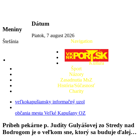
vkport.sk
Dátum
Meniny
Piatok, 7 august 2026
Navigation
Štefánia
O nás
Z mesta
Kultúra
Šport
Názory
Zasadnutia MsZ
História/Súčasnosť
Charity
veľkokapušiansky informačný uzol
občania mesta Veľké Kapušany OZ
Príbeh pekárne p. Judity Gulyášovej zo Stredy nad
Bodrogom je o veľkom sne, ktorý sa buduje ďalej…