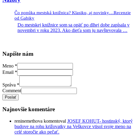
Čo ponúka mestská knižnica? Klasiku, aj novinky…Recenzie
od Gabiky
Do mestskej knižnice som sa opäť po dlhej dobe zapísala v
novembri v roku 2023. Ako dieťa som ju navštevovala
…
Napíšte nám
Meno
*
Email
*
Správa
*
Comment
Poslať
Najnovšie komentáre
reninemethova
komentoval
JOSEF KOHUT- hostinský, ktorý
budove na rohu križovatky na Veškovce vtisol svoje meno na
celé storočie ako pečať.