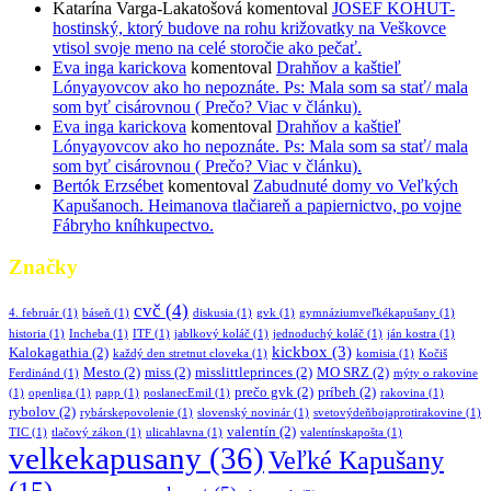
Katarína Varga-Lakatošová
komentoval
JOSEF KOHUT-
hostinský, ktorý budove na rohu križovatky na Veškovce
vtisol svoje meno na celé storočie ako pečať.
Eva inga karickova
komentoval
Drahňov a kaštieľ
Lónyayovcov ako ho nepoznáte. Ps: Mala som sa stať/ mala
som byť cisárovnou ( Prečo? Viac v článku).
Eva inga karickova
komentoval
Drahňov a kaštieľ
Lónyayovcov ako ho nepoznáte. Ps: Mala som sa stať/ mala
som byť cisárovnou ( Prečo? Viac v článku).
Bertók Erzsébet
komentoval
Zabudnuté domy vo Veľkých
Kapušanoch. Heimanova tlačiareň a papiernictvo, po vojne
Fábryho kníhkupectvo.
Značky
cvč
(4)
4. február
(1)
báseň
(1)
diskusia
(1)
gvk
(1)
gymnáziumveľkékapušany
(1)
historia
(1)
Incheba
(1)
ITF
(1)
jablkový koláč
(1)
jednoduchý koláč
(1)
ján kostra
(1)
kickbox
(3)
Kalokagathia
(2)
každý den stretnut cloveka
(1)
komisia
(1)
Kočiš
Mesto
(2)
miss
(2)
misslittleprinces
(2)
MO SRZ
(2)
Ferdinánd
(1)
mýty o rakovine
prečo gvk
(2)
príbeh
(2)
(1)
openliga
(1)
papp
(1)
poslanecEmil
(1)
rakovina
(1)
rybolov
(2)
rybárskepovolenie
(1)
slovenský novinár
(1)
svetovýdeňbojaprotirakovine
(1)
valentín
(2)
TIC
(1)
tlačový zákon
(1)
ulicahlavna
(1)
valentínskapošta
(1)
velkekapusany
(36)
Veľké Kapušany
(15)