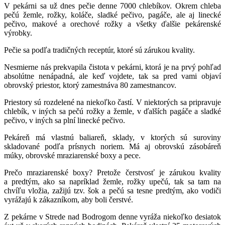
V pekárni sa už dnes pečie denne 7000 chlebíkov. Okrem chleba
pečú žemle, rožky, koláče, sladké pečivo, pagáče, ale aj linecké
pečivo, makové a orechové rožky a všetky ďalšie pekárenské
výrobky.
Pečie sa podľa tradičných receptúr, ktoré sú zárukou kvality.
Nesmierne nás prekvapila čistota v pekárni, ktorá je na prvý pohľad
absolútne nenápadná, ale keď vojdete, tak sa pred vami objaví
obrovský priestor, ktorý zamestnáva 80 zamestnancov.
Priestory sú rozdelené na niekoľko častí. V niektorých sa pripravuje
chlebík, v iných sa pečú rožky a žemle, v ďalších pagáče a sladké
pečivo, v iných sa plní linecké pečivo.
Pekáreň má vlastnú baliareň, sklady, v ktorých sú suroviny
skladované podľa prísnych noriem. Má aj obrovskú zásobáreň
múky, obrovské mraziarenské boxy a pece.
Prečo mraziarenské boxy? Pretože čerstvosť je zárukou kvality
a predtým, ako sa napríklad žemle, rožky upečú, tak sa tam na
chvíľu vložia, zažijú tzv. šok a pečú sa tesne predtým, ako vodiči
vyrážajú k zákazníkom, aby boli čerstvé.
Z pekárne v Strede nad Bodrogom denne vyráža niekoľko desiatok