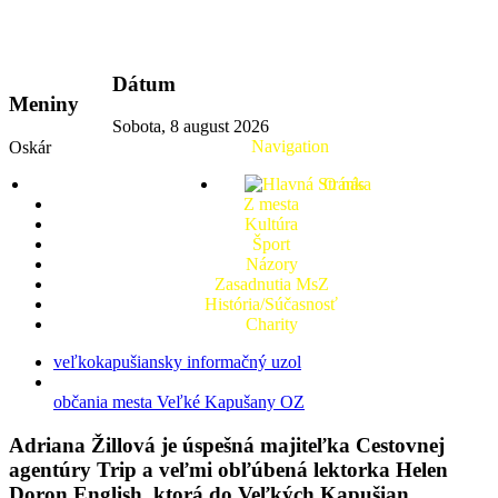
vkport.sk
Dátum
Meniny
Sobota, 8 august 2026
Navigation
Oskár
O nás
Z mesta
Kultúra
Šport
Názory
Zasadnutia MsZ
História/Súčasnosť
Charity
veľkokapušiansky informačný uzol
občania mesta Veľké Kapušany OZ
Adriana Žillová je úspešná majiteľka Cestovnej
agentúry Trip a veľmi obľúbená lektorka Helen
Doron English, ktorá do Veľkých Kapušian