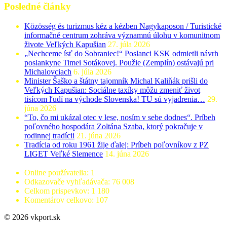
Posledné články
Közösség és turizmus kéz a kézben Nagykaposon / Turistické
informačné centrum zohráva významnú úlohu v komunitnom
živote Veľkých Kapušian
27. júla 2026
„Nechceme ísť do Sobraniec!“ Poslanci KSK odmietli návrh
poslankyne Timei Sotákovej. Použie (Zemplín) ostávajú pri
Michalovciach
6. júla 2026
Minister Šaško a štátny tajomník Michal Kaliňák prišli do
Veľkých Kapušian: Sociálne taxíky môžu zmeniť život
tisícom ľudí na východe Slovenska! TU sú vyjadrenia…
29.
júna 2026
“To, čo mi ukázal otec v lese, nosím v sebe dodnes“. Príbeh
poľovného hospodára Zoltána Szaba, ktorý pokračuje v
rodinnej tradícii
21. júna 2026
Tradícia od roku 1961 žije ďalej: Príbeh poľovníkov z PZ
LIGET Veľké Slemence
14. júna 2026
Online používatelia:
1
Odkazovače vyhľadávača:
76 008
Celkom prispevkov:
1 180
Komentárov celkovo:
107
© 2026 vkport.sk