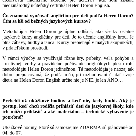
medzinárodný učiteľský certifikát Helen Doron English.
Čo znamená vyučovať angličtinu pre deti podľa Heren Doron?
Čím sa líši od
bežných jazykových kurzov?
Metodológia Helen Doron je úplne odlišná, ako všetky ostatné
jazykové kurzy angličtiny pre deti. Je to učenie angličtiny hrou. Je
plná zábavy, hudby a tanca. Kurzy prebiehajú v malých skupinkách,
v priateľskom prostredí.
V rámci výučby sa využívajú rôzne hry, príbehy, veľa pohybu a
kreatívnej tvorby a pravidelné počúvanie originálnych piesní robí
metodológiu Helen Doron jedinečnou. Tá metodológia je naozaj tak
dobre prepracovaná, že podľa mňa, pri rozhodovaní či dať svoje
dieťa na Helen Doron English určite nie je NIE, je len ÁNO…
Prebehli už ukážkové hodiny a keď nie, kedy budú. Aký je
postup, keď chcú
rodičia prihlásiť deti do jazykovej školy, kde
ich môžu prihlásiť a aké
materiálno – technické vybavenie je
potrebné?
Ukážkové hodiny, ktoré sú samozrejme ZDARMA sú plánované od
04. do 07.