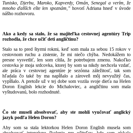
Tunisko, Djerbu, Maroko, Kapverdy, Omán, Senegal a verím, že
mnoho ďalších ešte len spoznám,”
hovorí Adriana hneď v úvode
nášho rozhovoru.
Ako a kedy sa stalo, že sa majiteľka cestovnej agentúry Trip
rozhodla, že chce učiť deti angličtinu?
Stalo sa to pred štyrmi rokmi, keď som mala za sebou 15 rokov v
cestovnom ruchu a zistenie, že mi niečo chýba. Nedokážem to
presne vysvetliť, len som cítila, že potrebujem zmenu. Nakoľko
cestovka je moja srdcovka, ktorej by som sa nikdy nechcela vzdať,
ale práca v cestovnej agentúre je sezónna záležitosť, tak som
hľadala čo také by ma napĺňalo a zároveň môj nevyužitý čas,
vypĺňalo. A pretože už v tej dobe som vozila svoje dieťa na Helen
Doron English lekcie do Michaloviec, a angličtinu som mala
vyštudovanú, bolo rozhodnuté.
Čo ste museli absolvovať, aby ste mohli vyučovať anglický
jazyk podľa Helen Doron?
Aby som sa stala lektorkou Helen Doron English musela som
absolvovať intenzívne školenie pre učiteľov, kde som získala