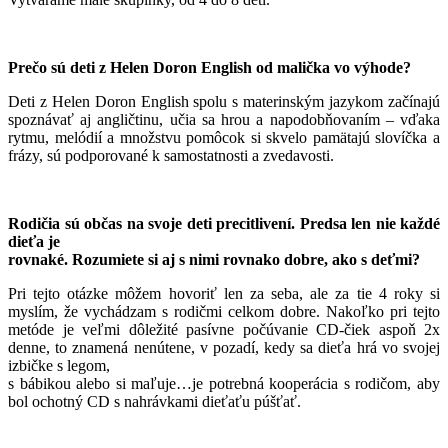
Prečo sú deti z Helen Doron English od malička vo výhode?
Deti z Helen Doron English spolu s materinským jazykom začínajú
spoznávať aj angličtinu, učia sa hrou a napodobňovaním – vďaka
rytmu, melódií a množstvu pomôcok si skvelo pamätajú slovíčka a
frázy, sú podporované k samostatnosti a zvedavosti.
Rodičia sú občas na svoje deti precitlivení. Predsa len nie každé
dieťa je
rovnaké. Rozumiete si aj s nimi rovnako dobre, ako s deťmi?
Pri tejto otázke môžem hovoriť len za seba, ale za tie 4 roky si
myslím, že vychádzam s rodičmi celkom dobre. Nakoľko pri tejto
metóde je veľmi dôležité pasívne počúvanie CD-čiek aspoň 2x
denne, to znamená nenútene, v pozadí, kedy sa dieťa hrá vo svojej
izbičke s legom,
s bábikou alebo si maľuje…je potrebná kooperácia s rodičom, aby
bol ochotný CD s nahrávkami dieťaťu púšťať.