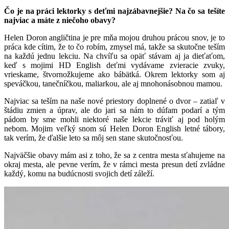
Čo je na práci lektorky s deťmi najzábavnejšie? Na čo sa tešíte
najviac a máte z niečoho obavy?
Helen Doron angličtina je pre mňa mojou druhou prácou snov, je to
práca kde cítim, že to čo robím, zmysel má, takže sa skutočne teším
na každú jednu lekciu. Na chvíľu sa opäť stávam aj ja dieťaťom,
keď s mojimi HD English deťmi vydávame zvieracie zvuky,
vrieskame, štvornožkujeme ako bábätká. Okrem lektorky som aj
speváčkou, tanečníčkou, maliarkou, ale aj mnohonásobnou mamou.
Najviac sa teším na naše nové priestory doplnené o dvor – zatiaľ v
štádiu zmien a úprav, ale do jari sa nám to dúfam podarí a tým
pádom by sme mohli niektoré naše lekcie tráviť aj pod holým
nebom. Mojim veľký snom sú Helen Doron English letné tábory,
tak verím, že ďalšie leto sa môj sen stane skutočnosťou.
Najväčšie obavy mám asi z toho, že sa z centra mesta sťahujeme na
okraj mesta, ale pevne verím, že v rámci mesta presun detí zvládne
každý, komu na budúcnosti svojich detí záleží.