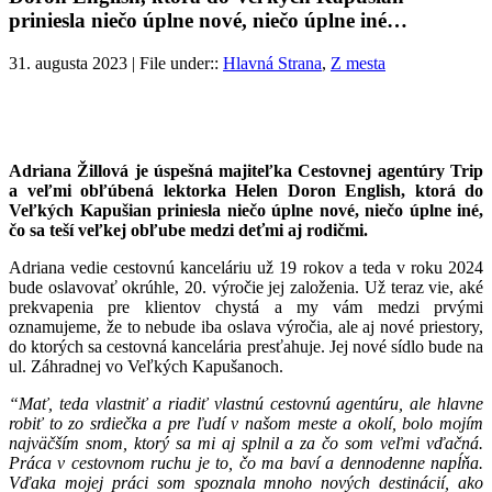
priniesla niečo úplne nové, niečo úplne iné…
31. augusta 2023 | File under::
Hlavná Strana
,
Z mesta
Adriana Žillová je úspešná majiteľka Cestovnej agentúry Trip
a veľmi obľúbená lektorka Helen Doron English, ktorá do
Veľkých Kapušian priniesla niečo úplne nové, niečo úplne iné,
čo sa teší veľkej obľube medzi deťmi aj rodičmi.
Adriana vedie cestovnú kanceláriu už 19 rokov a teda v roku 2024
bude oslavovať okrúhle, 20. výročie jej založenia. Už teraz vie, aké
prekvapenia pre klientov chystá a my vám medzi prvými
oznamujeme, že to nebude iba oslava výročia, ale aj nové priestory,
do ktorých sa cestovná kancelária presťahuje. Jej nové sídlo bude na
ul. Záhradnej vo Veľkých Kapušanoch.
“Mať, teda vlastniť a riadiť vlastnú cestovnú agentúru, ale hlavne
robiť to zo srdiečka a pre ľudí v našom meste a okolí, bolo mojím
najväčším snom, ktorý sa mi aj splnil a za čo som veľmi vďačná.
Práca v cestovnom ruchu je to, čo ma baví a dennodenne napĺňa.
Vďaka mojej práci som spoznala mnoho nových destinácií, ako