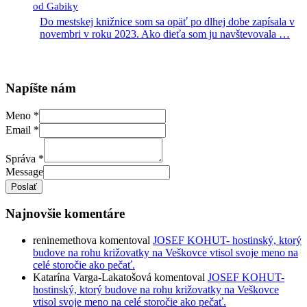
od Gabiky
Do mestskej knižnice som sa opäť po dlhej dobe zapísala v
novembri v roku 2023. Ako dieťa som ju navštevovala
…
Napíšte nám
Meno
*
Email
*
Správa
*
Message
Poslať
Najnovšie komentáre
reninemethova
komentoval
JOSEF KOHUT- hostinský, ktorý
budove na rohu križovatky na Veškovce vtisol svoje meno na
celé storočie ako pečať.
Katarína Varga-Lakatošová
komentoval
JOSEF KOHUT-
hostinský, ktorý budove na rohu križovatky na Veškovce
vtisol svoje meno na celé storočie ako pečať.