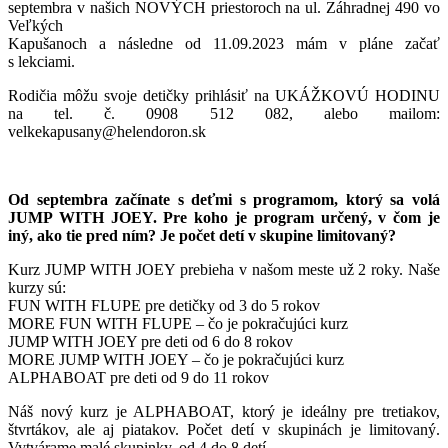
septembra v našich NOVÝCH priestoroch na ul. Záhradnej 490 vo
Veľkých
Kapušanoch a následne od 11.09.2023 mám v pláne začať
s lekciami.
Rodičia môžu svoje detičky prihlásiť na UKÁŽKOVÚ HODINU
na tel. č. 0908 512 082, alebo mailom:
velkekapusany@helendoron.sk
Od septembra začínate s deťmi s programom, ktorý sa volá
JUMP
WITH JOEY. Pre koho je program určený, v čom je
iný, ako tie pred ním? Je
počet detí v skupine limitovaný?
Kurz JUMP WITH JOEY prebieha v našom meste už 2 roky. Naše
kurzy sú:
FUN WITH FLUPE pre detičky od 3 do 5 rokov
MORE FUN WITH FLUPE – čo je pokračujúci kurz
JUMP WITH JOEY pre deti od 6 do 8 rokov
MORE JUMP WITH JOEY – čo je pokračujúci kurz
ALPHABOAT pre deti od 9 do 11 rokov
Náš nový kurz je ALPHABOAT, ktorý je ideálny pre tretiakov,
štvrtákov, ale aj piatakov. Počet detí v skupinách je limitovaný.
Vytvárame malé skupinky, od 4 do 8 detí.