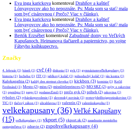
Eva inga karickova
komentoval
Drahňov a kaštieľ
Lónyayovcov ako ho nepoznáte. Ps: Mala som sa stať/ mala
som byť cisárovnou ( Prečo? Viac v článku).
Eva inga karickova
komentoval
Drahňov a kaštieľ
Lónyayovcov ako ho nepoznáte. Ps: Mala som sa stať/ mala
som byť cisárovnou ( Prečo? Viac v článku).
Bertók Erzsébet
komentoval
Zabudnuté domy vo Veľkých
Kapušanoch. Heimanova tlačiareň a papiernictvo, po vojne
Fábryho kníhkupectvo.
Značky
cvč
(4)
4. február
(1)
báseň
(1)
diskusia
(1)
gvk
(1)
gymnáziumveľkékapušany
(1)
historia
(1)
Incheba
(1)
ITF
(1)
jablkový koláč
(1)
jednoduchý koláč
(1)
ján kostra
(1)
kickbox
(3)
Kalokagathia
(2)
každý den stretnut cloveka
(1)
komisia
(1)
Kočiš
Mesto
(2)
miss
(2)
misslittleprinces
(2)
MO SRZ
(2)
Ferdinánd
(1)
mýty o rakovine
prečo gvk
(2)
príbeh
(2)
(1)
openliga
(1)
papp
(1)
poslanecEmil
(1)
rakovina
(1)
rybolov
(2)
rybárskepovolenie
(1)
slovenský novinár
(1)
svetovýdeňbojaprotirakovine
(1)
valentín
(2)
TIC
(1)
tlačový zákon
(1)
ulicahlavna
(1)
valentínskapošta
(1)
velkekapusany
(36)
Veľké Kapušany
(15)
vkport
(5)
vkport.sk
(2)
veľkékapušany
(1)
zasadnutie mestského
zspohvelkekapusany
(4)
zdravie
(2)
zastupiteľstva
(1)