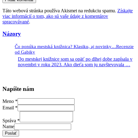
Táto webová stránka používa Akismet na redukciu spamu.
Získajte
viac informácií o tom, ako sú vaše údaje z komentárov
spracovávané
.
Názory
Čo ponúka mestská knižnica? Klasiku, aj novinky…Recenzie
od Gabiky
Do mestskej knižnice som sa opäť po dlhej dobe zapísala v
novembri v roku 2023. Ako dieťa som ju navštevovala
…
Napíšte nám
Meno
*
Email
*
Správa
*
Name
Poslať