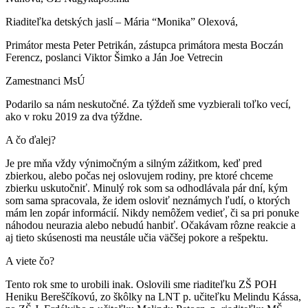
Riaditeľka detských jaslí – Mária “Monika” Olexová,
Primátor mesta Peter Petrikán, zástupca primátora mesta Boczán
Ferencz, poslanci Viktor Šimko a Ján Joe Vetrecin
Zamestnanci MsÚ
Podarilo sa nám neskutočné. Za týždeň sme vyzbierali toľko vecí,
ako v roku 2019 za dva týždne.
A čo ďalej?
Je pre mňa vždy výnimočným a silným zážitkom, keď pred
zbierkou, alebo počas nej oslovujem rodiny, pre ktoré chceme
zbierku uskutočniť. Minulý rok som sa odhodlávala pár dní, kým
som sama spracovala, že idem osloviť neznámych ľudí, o ktorých
mám len zopár informácií. Nikdy nemôžem vedieť, či sa pri ponuke
náhodou neurazia alebo nebudú hanbiť. Očakávam rôzne reakcie a
aj tieto skúsenosti ma neustále učia väčšej pokore a rešpektu.
A viete čo?
Tento rok sme to urobili inak. Oslovili sme riaditeľku ZŠ POH
Heniku Bereščíkovú, zo škôlky na LNT p. učiteľku Melindu Kássa,