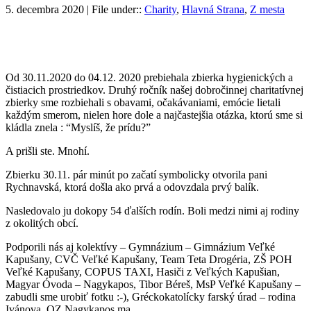
5. decembra 2020 | File under::
Charity
,
Hlavná Strana
,
Z mesta
Od 30.11.2020 do 04.12. 2020 prebiehala zbierka hygienických a
čistiacich prostriedkov. Druhý ročník našej dobročinnej charitatívnej
zbierky sme rozbiehali s obavami, očakávaniami, emócie lietali
každým smerom, nielen hore dole a najčastejšia otázka, ktorú sme si
kládla znela : “Myslíš, že prídu?”
A prišli ste. Mnohí.
Zbierku 30.11. pár minút po začatí symbolicky otvorila pani
Rychnavská, ktorá došla ako prvá a odovzdala prvý balík.
Nasledovalo ju dokopy 54 ďalších rodín. Boli medzi nimi aj rodiny
z okolitých obcí.
Podporili nás aj kolektívy – Gymnázium – Gimnázium Veľké
Kapušany, CVČ Veľké Kapušany, Team Teta Drogéria, ZŠ POH
Veľké Kapušany, COPUS TAXI, Hasiči z Veľkých Kapušian,
Magyar Óvoda – Nagykapos, Tibor Béreš, MsP Veľké Kapušany –
zabudli sme urobiť fotku :-), Gréckokatolícky farský úrad – rodina
Ivánova, OZ Nagykapos.ma