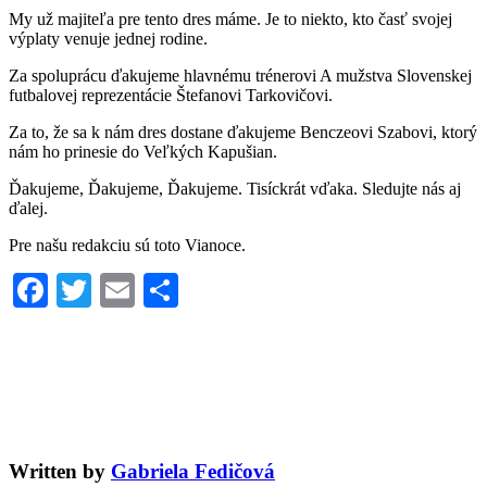
My už majiteľa pre tento dres máme. Je to niekto, kto časť svojej
výplaty venuje jednej rodine.
Za spoluprácu ďakujeme hlavnému trénerovi A mužstva Slovenskej
futbalovej reprezentácie Štefanovi Tarkovičovi.
Za to, že sa k nám dres dostane ďakujeme Benczeovi Szabovi, ktorý
nám ho prinesie do Veľkých Kapušian.
Ďakujeme, Ďakujeme, Ďakujeme. Tisíckrát vďaka. Sledujte nás aj
ďalej.
Pre našu redakciu sú toto Vianoce.
Facebook
Twitter
Email
Share
Written by
Gabriela Fedičová