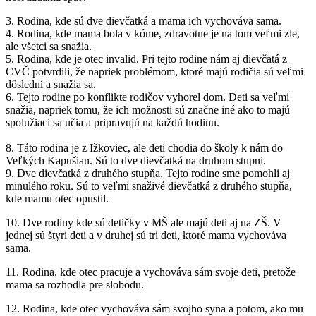
3. Rodina, kde sú dve dievčatká a mama ich vychováva sama.
4. Rodina, kde mama bola v kóme, zdravotne je na tom veľmi zle,
ale všetci sa snažia.
5. Rodina, kde je otec invalid. Pri tejto rodine nám aj dievčatá z
CVČ potvrdili, že napriek problémom, ktoré majú rodičia sú veľmi
dôslední a snažia sa.
6. Tejto rodine po konflikte rodičov vyhorel dom. Deti sa veľmi
snažia, napriek tomu, že ich možnosti sú značne iné ako to majú
spolužiaci sa učia a pripravujú na každú hodinu.
8. Táto rodina je z Ižkoviec, ale deti chodia do školy k nám do
Veľkých Kapušian. Sú to dve dievčatká na druhom stupni.
9. Dve dievčatká z druhého stupňa. Tejto rodine sme pomohli aj
minulého roku. Sú to veľmi snaživé dievčatká z druhého stupňa,
kde mamu otec opustil.
10. Dve rodiny kde sú detičky v MŠ ale majú deti aj na ZŠ. V
jednej sú štyri deti a v druhej sú tri deti, ktoré mama vychováva
sama.
11. Rodina, kde otec pracuje a vychováva sám svoje deti, pretože
mama sa rozhodla pre slobodu.
12. Rodina, kde otec vychováva sám svojho syna a potom, ako mu