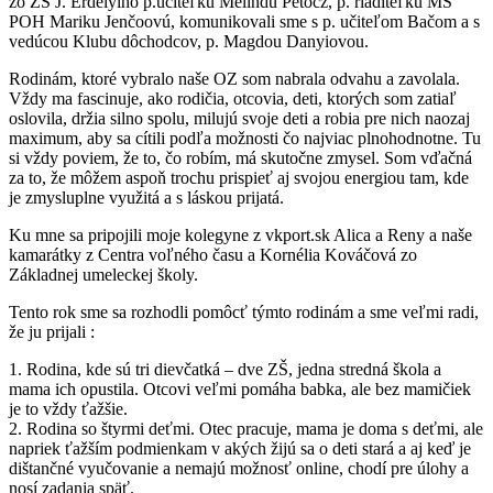
zo ZŠ J. Erdélyiho p.učiteľku Melindu Petocz, p. riaditeľku MŠ
POH Mariku Jenčoovú, komunikovali sme s p. učiteľom Bačom a s
vedúcou Klubu dôchodcov, p. Magdou Danyiovou.
Rodinám, ktoré vybralo naše OZ som nabrala odvahu a zavolala.
Vždy ma fascinuje, ako rodičia, otcovia, deti, ktorých som zatiaľ
oslovila, držia silno spolu, milujú svoje deti a robia pre nich naozaj
maximum, aby sa cítili podľa možnosti čo najviac plnohodnotne. Tu
si vždy poviem, že to, čo robím, má skutočne zmysel. Som vďačná
za to, že môžem aspoň trochu prispieť aj svojou energiou tam, kde
je zmysluplne využitá a s láskou prijatá.
Ku mne sa pripojili moje kolegyne z vkport.sk Alica a Reny a naše
kamarátky z Centra voľného času a Kornélia Kováčová zo
Základnej umeleckej školy.
Tento rok sme sa rozhodli pomôcť týmto rodinám a sme veľmi radi,
že ju prijali :
1. Rodina, kde sú tri dievčatká – dve ZŠ, jedna stredná škola a
mama ich opustila. Otcovi veľmi pomáha babka, ale bez mamičiek
je to vždy ťažšie.
2. Rodina so štyrmi deťmi. Otec pracuje, mama je doma s deťmi, ale
napriek ťažším podmienkam v akých žijú sa o deti stará a aj keď je
dištančné vyučovanie a nemajú možnosť online, chodí pre úlohy a
nosí zadania späť.