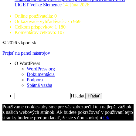
LIGET Veľké Slemence
14. júna 2026
Online používatelia:
0
Odkazovače vyhľadávača:
75 969
Celkom prispevkov:
1 180
Komentárov celkovo:
107
© 2026 vkport.sk
Prejsť na panel nástrojov
O WordPress
WordPress.org
Dokumentácia
Podpora
Spätná väzba
Hľadať
Používame cookies aby sme pre vás zabezpečili ten najlepší zážitok
z našich webových stránok. Ak budete pokračovať v používaní tejto
stránky budeme predpokladať, že ste s ňou spokojní.
Ok