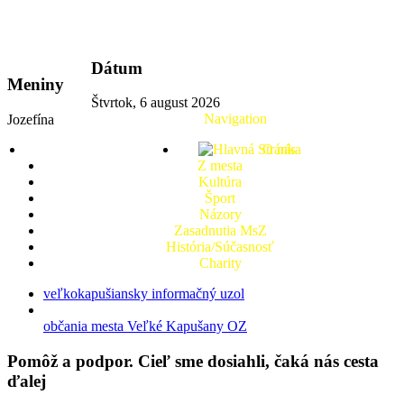
vkport.sk
Dátum
Meniny
Štvrtok, 6 august 2026
Navigation
Jozefína
O nás
Z mesta
Kultúra
Šport
Názory
Zasadnutia MsZ
História/Súčasnosť
Charity
veľkokapušiansky informačný uzol
občania mesta Veľké Kapušany OZ
Pomôž a podpor. Cieľ sme dosiahli, čaká nás cesta
ďalej