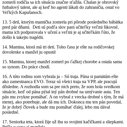
zomreli rodičia sa ich situácia značne sťažila. Chalan je obrovský
futbalový talent, ale aj keď ho agenti lákali do zahraničia, ostal vo
Veľkých Kapušanoch.
13. 5 detí, ktorým mamička zomrela pri pôrode posledného bábätka
pred pár dňami. Deti sú podľa slov pani učiteľky veľmi šikovné,
mama ich podporovala v učení a veľmi je aj učiteľkám ľúto, že
došlo k takejto tragédii.
14. Mamina, ktorá má tri deti. Toho času je ešte na rodičovskej
dovolenke a manžel ju opustil
15. Mamina, ktorej manžel zomrel po ťažkej chorobe a ostala sama
so synom. Do práce chodí.
16. A túto rodinu som vybrala ja – Sú traja. Pána si pamätám ešte
ako zamestnanca EVO. Teraz sú všetci traja na VPP, ale pracujú
dôsledne. A rozhodla som sa pre nich preto, že som bola svedkom
situácie, keď od pána pýtal iný pán drobné na umývanie auta. Ten
pán mu zvykne pomáhať. A on vybral z vrecka drobné s tým, že má
menej, ako potrebuje, ale dá mu ich. Dokonca mu ten pán povedal,
že je dobrý človek a bude mu pomáhať ďalej, lebo mu dával
posledné.
17. Seniorka teta, ktorá žije už iba so svojimi kačičkami a sliepkami.
Prišla o syna aj manžela.