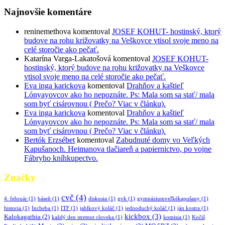
Najnovšie komentáre
reninemethova
komentoval
JOSEF KOHUT- hostinský, ktorý
budove na rohu križovatky na Veškovce vtisol svoje meno na
celé storočie ako pečať.
Katarína Varga-Lakatošová
komentoval
JOSEF KOHUT-
hostinský, ktorý budove na rohu križovatky na Veškovce
vtisol svoje meno na celé storočie ako pečať.
Eva inga karickova
komentoval
Drahňov a kaštieľ
Lónyayovcov ako ho nepoznáte. Ps: Mala som sa stať/ mala
som byť cisárovnou ( Prečo? Viac v článku).
Eva inga karickova
komentoval
Drahňov a kaštieľ
Lónyayovcov ako ho nepoznáte. Ps: Mala som sa stať/ mala
som byť cisárovnou ( Prečo? Viac v článku).
Bertók Erzsébet
komentoval
Zabudnuté domy vo Veľkých
Kapušanoch. Heimanova tlačiareň a papiernictvo, po vojne
Fábryho kníhkupectvo.
Značky
cvč
(4)
4. február
(1)
báseň
(1)
diskusia
(1)
gvk
(1)
gymnáziumveľkékapušany
(1)
historia
(1)
Incheba
(1)
ITF
(1)
jablkový koláč
(1)
jednoduchý koláč
(1)
ján kostra
(1)
kickbox
(3)
Kalokagathia
(2)
každý den stretnut cloveka
(1)
komisia
(1)
Kočiš