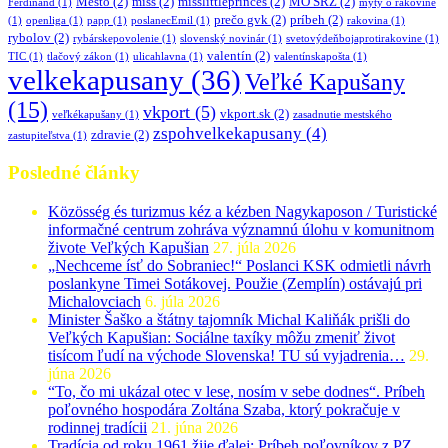
Mesto
(2)
miss
(2)
misslittleprinces
(2)
MO SRZ
(2)
Ferdinánd
(1)
mýty o rakovine
prečo gvk
(2)
príbeh
(2)
(1)
openliga
(1)
papp
(1)
poslanecEmil
(1)
rakovina
(1)
rybolov
(2)
rybárskepovolenie
(1)
slovenský novinár
(1)
svetovýdeňbojaprotirakovine
(1)
valentín
(2)
TIC
(1)
tlačový zákon
(1)
ulicahlavna
(1)
valentínskapošta
(1)
velkekapusany
(36)
Veľké Kapušany
(15)
vkport
(5)
vkport.sk
(2)
veľkékapušany
(1)
zasadnutie mestského
zspohvelkekapusany
(4)
zdravie
(2)
zastupiteľstva
(1)
Posledné články
Közösség és turizmus kéz a kézben Nagykaposon / Turistické
informačné centrum zohráva významnú úlohu v komunitnom
živote Veľkých Kapušian
27. júla 2026
„Nechceme ísť do Sobraniec!“ Poslanci KSK odmietli návrh
poslankyne Timei Sotákovej. Použie (Zemplín) ostávajú pri
Michalovciach
6. júla 2026
Minister Šaško a štátny tajomník Michal Kaliňák prišli do
Veľkých Kapušian: Sociálne taxíky môžu zmeniť život
tisícom ľudí na východe Slovenska! TU sú vyjadrenia…
29.
júna 2026
“To, čo mi ukázal otec v lese, nosím v sebe dodnes“. Príbeh
poľovného hospodára Zoltána Szaba, ktorý pokračuje v
rodinnej tradícii
21. júna 2026
Tradícia od roku 1961 žije ďalej: Príbeh poľovníkov z PZ