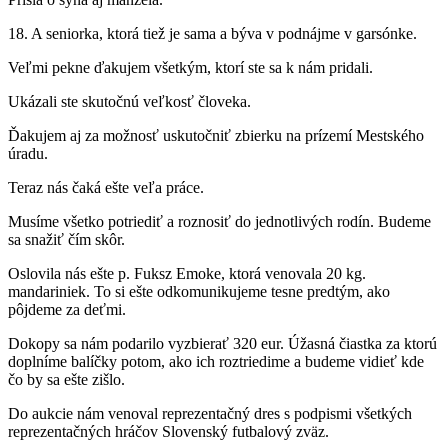
18. A seniorka, ktorá tiež je sama a býva v podnájme v garsónke.
Veľmi pekne ďakujem všetkým, ktorí ste sa k nám pridali.
Ukázali ste skutočnú veľkosť človeka.
Ďakujem aj za možnosť uskutočniť zbierku na prízemí Mestského
úradu.
Teraz nás čaká ešte veľa práce.
Musíme všetko potriediť a roznosiť do jednotlivých rodín. Budeme
sa snažiť čím skôr.
Oslovila nás ešte p. Fuksz Emoke, ktorá venovala 20 kg.
mandariniek. To si ešte odkomunikujeme tesne predtým, ako
pôjdeme za deťmi.
Dokopy sa nám podarilo vyzbierať 320 eur. Úžasná čiastka za ktorú
doplníme balíčky potom, ako ich roztriedime a budeme vidieť kde
čo by sa ešte zišlo.
Do aukcie nám venoval reprezentačný dres s podpismi všetkých
reprezentačných hráčov Slovenský futbalový zväz.