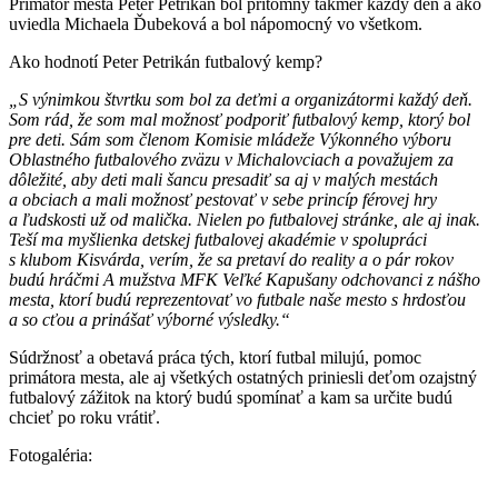
Primátor mesta Peter Petrikán bol prítomný takmer každý deň a ako
uviedla Michaela Ďubeková a bol nápomocný vo všetkom.
Ako hodnotí Peter Petrikán futbalový kemp?
„S výnimkou štvrtku som bol za deťmi a organizátormi každý deň.
Som rád, že som mal možnosť podporiť futbalový kemp, ktorý bol
pre deti. Sám som členom Komisie mládeže Výkonného výboru
Oblastného futbalového zväzu v Michalovciach a považujem za
dôležité, aby deti mali šancu presadiť sa aj v malých mestách
a obciach a mali možnosť pestovať v sebe princíp férovej hry
a ľudskosti už od malička. Nielen po futbalovej stránke, ale aj inak.
Teší ma myšlienka detskej futbalovej akadémie v spolupráci
s klubom Kisvárda, verím, že sa pretaví do reality a o pár rokov
budú hráčmi A mužstva MFK Veľké Kapušany odchovanci z nášho
mesta, ktorí budú reprezentovať vo futbale naše mesto s hrdosťou
a so cťou a prinášať výborné výsledky.“
Súdržnosť a obetavá práca tých, ktorí futbal milujú, pomoc
primátora mesta, ale aj všetkých ostatných priniesli deťom ozajstný
futbalový zážitok na ktorý budú spomínať a kam sa určite budú
chcieť po roku vrátiť.
Fotogaléria: