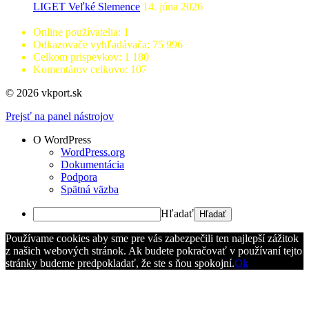
LIGET Veľké Slemence
14. júna 2026
Online používatelia:
1
Odkazovače vyhľadávača:
75 996
Celkom prispevkov:
1 180
Komentárov celkovo:
107
© 2026 vkport.sk
Prejsť na panel nástrojov
O WordPress
WordPress.org
Dokumentácia
Podpora
Spätná väzba
Hľadať
Používame cookies aby sme pre vás zabezpečili ten najlepší zážitok
z našich webových stránok. Ak budete pokračovať v používaní tejto
stránky budeme predpokladať, že ste s ňou spokojní.
Ok