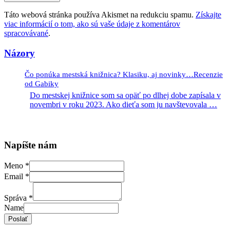
Táto webová stránka používa Akismet na redukciu spamu.
Získajte
viac informácií o tom, ako sú vaše údaje z komentárov
spracovávané
.
Názory
Čo ponúka mestská knižnica? Klasiku, aj novinky…Recenzie
od Gabiky
Do mestskej knižnice som sa opäť po dlhej dobe zapísala v
novembri v roku 2023. Ako dieťa som ju navštevovala
…
Napíšte nám
Meno
*
Email
*
Správa
*
Name
Poslať