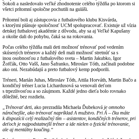
Sokoli a nasledovalo veľké zhodnotenie celého týždňa po ktorom si
všetci prítomní spoločne pochutili na guláši.
Prítomní boli aj zástupcovia z futbalového klubu Kisvárda,
s ktorými plánuje spoločnosť UCM spolupracovať. Existuje už vízia
detskej futbalovej akadémie z dôvodu, aby sa aj Veľké Kapušany
a okolie dali do pohybu, čaká sa na rokovania.
Počas celého týždňa mali deti možnosť trénovať pod vedením
skúsených trénerov a každý deň mali možnosť stretnúť sa s
inou osobnosťou z futbalového sveta – Martin Jakubko, Igor
Žofčák, Otto Vašš, Jano Šafranko, Miroslav Tóth, začínali podobne
ako oni. Nezabúdajú a preto futbalový kemp podporili.
Tréneri, Marián Juhas, Miroslav Tóth, Attila Horváth, Martin Bačo a
kondičný tréner Lucia Lichardusová sa venovali deťom
s trpezlivosťou a so záujmom. Každé jedno dieťa bolo rovnako
dôležité, bez rozdielu.
„Trénovať deti
, ako prezradila Michaela Ďubeková
je omnoho
náročnejšie, ako trénovať napríklad A mužstvo. Pri Á – čku máte
k dispozícii celý realizačný tím – asistentov, kondičných trénerov, pri
deťoch je najpodstatnejší tréner a ide nielen o fyzické trénovanie,
ale aj mentálny koučing.“