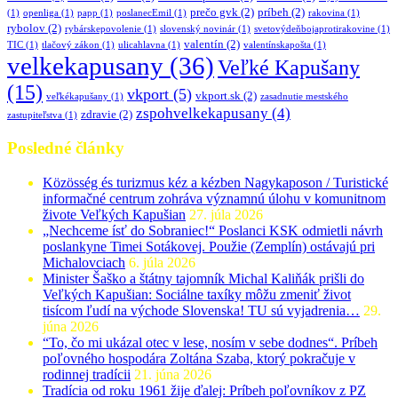
prečo gvk
(2)
príbeh
(2)
(1)
openliga
(1)
papp
(1)
poslanecEmil
(1)
rakovina
(1)
rybolov
(2)
rybárskepovolenie
(1)
slovenský novinár
(1)
svetovýdeňbojaprotirakovine
(1)
valentín
(2)
TIC
(1)
tlačový zákon
(1)
ulicahlavna
(1)
valentínskapošta
(1)
velkekapusany
(36)
Veľké Kapušany
(15)
vkport
(5)
vkport.sk
(2)
veľkékapušany
(1)
zasadnutie mestského
zspohvelkekapusany
(4)
zdravie
(2)
zastupiteľstva
(1)
Posledné články
Közösség és turizmus kéz a kézben Nagykaposon / Turistické
informačné centrum zohráva významnú úlohu v komunitnom
živote Veľkých Kapušian
27. júla 2026
„Nechceme ísť do Sobraniec!“ Poslanci KSK odmietli návrh
poslankyne Timei Sotákovej. Použie (Zemplín) ostávajú pri
Michalovciach
6. júla 2026
Minister Šaško a štátny tajomník Michal Kaliňák prišli do
Veľkých Kapušian: Sociálne taxíky môžu zmeniť život
tisícom ľudí na východe Slovenska! TU sú vyjadrenia…
29.
júna 2026
“To, čo mi ukázal otec v lese, nosím v sebe dodnes“. Príbeh
poľovného hospodára Zoltána Szaba, ktorý pokračuje v
rodinnej tradícii
21. júna 2026
Tradícia od roku 1961 žije ďalej: Príbeh poľovníkov z PZ