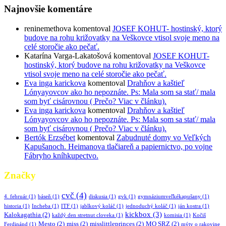
Najnovšie komentáre
reninemethova
komentoval
JOSEF KOHUT- hostinský, ktorý
budove na rohu križovatky na Veškovce vtisol svoje meno na
celé storočie ako pečať.
Katarína Varga-Lakatošová
komentoval
JOSEF KOHUT-
hostinský, ktorý budove na rohu križovatky na Veškovce
vtisol svoje meno na celé storočie ako pečať.
Eva inga karickova
komentoval
Drahňov a kaštieľ
Lónyayovcov ako ho nepoznáte. Ps: Mala som sa stať/ mala
som byť cisárovnou ( Prečo? Viac v článku).
Eva inga karickova
komentoval
Drahňov a kaštieľ
Lónyayovcov ako ho nepoznáte. Ps: Mala som sa stať/ mala
som byť cisárovnou ( Prečo? Viac v článku).
Bertók Erzsébet
komentoval
Zabudnuté domy vo Veľkých
Kapušanoch. Heimanova tlačiareň a papiernictvo, po vojne
Fábryho kníhkupectvo.
Značky
cvč
(4)
4. február
(1)
báseň
(1)
diskusia
(1)
gvk
(1)
gymnáziumveľkékapušany
(1)
historia
(1)
Incheba
(1)
ITF
(1)
jablkový koláč
(1)
jednoduchý koláč
(1)
ján kostra
(1)
kickbox
(3)
Kalokagathia
(2)
každý den stretnut cloveka
(1)
komisia
(1)
Kočiš
Mesto
(2)
miss
(2)
misslittleprinces
(2)
MO SRZ
(2)
Ferdinánd
(1)
mýty o rakovine