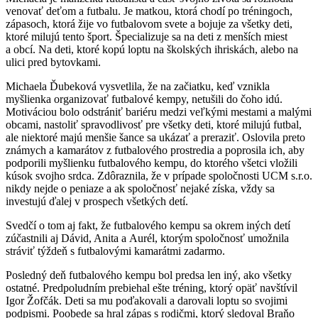
venovať deťom a futbalu. Je matkou, ktorá chodí po tréningoch,
zápasoch, ktorá žije vo futbalovom svete a bojuje za všetky deti,
ktoré milujú tento šport. Špecializuje sa na deti z menších miest
a obcí. Na deti, ktoré kopú loptu na školských ihriskách, alebo na
ulici pred bytovkami.
Michaela Ďubeková vysvetlila, že na začiatku, keď vznikla
myšlienka organizovať futbalové kempy, netušili do čoho idú.
Motiváciou bolo odstrániť bariéru medzi veľkými mestami a malými
obcami, nastoliť spravodlivosť pre všetky deti, ktoré milujú futbal,
ale niektoré majú menšie šance sa ukázať a preraziť. Oslovila preto
známych a kamarátov z futbalového prostredia a poprosila ich, aby
podporili myšlienku futbalového kempu, do ktorého všetci vložili
kúsok svojho srdca. Zdôraznila, že v prípade spoločnosti UCM s.r.o.
nikdy nejde o peniaze a ak spoločnosť nejaké získa, vždy sa
investujú ďalej v prospech všetkých detí.
Svedčí o tom aj fakt, že futbalového kempu sa okrem iných detí
zúčastnili aj Dávid, Anita a Aurél, ktorým spoločnosť umožnila
stráviť týždeň s futbalovými kamarátmi zadarmo.
Posledný deň futbalového kempu bol predsa len iný, ako všetky
ostatné. Predpoludním prebiehal ešte tréning, ktorý opäť navštívil
Igor Žofčák. Deti sa mu poďakovali a darovali loptu so svojimi
podpismi. Poobede sa hral zápas s rodičmi, ktorý sledoval Braňo