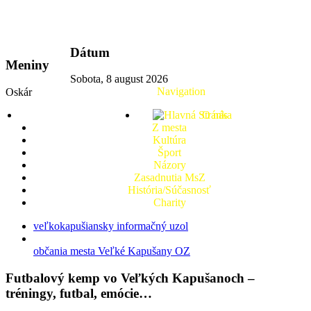
vkport.sk
Dátum
Meniny
Sobota, 8 august 2026
Navigation
Oskár
O nás
Z mesta
Kultúra
Šport
Názory
Zasadnutia MsZ
História/Súčasnosť
Charity
veľkokapušiansky informačný uzol
občania mesta Veľké Kapušany OZ
Futbalový kemp vo Veľkých Kapušanoch –
tréningy, futbal, emócie…