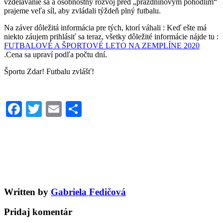
vzdelávanie sa a osobnostný rozvoj pred „prázdninovým pohodlím“
prajeme veľa síl, aby zvládali týždeň plný futbalu.
Na záver dôležitá informácia pre tých, ktorí váhali : Keď ešte má
niekto záujem prihlásiť sa teraz, všetky dôležité informácie nájde tu :
FUTBALOVÉ A ŠPORTOVÉ LETO NA ZEMPLÍNE 2020
.Cena sa upraví podľa počtu dní.
Športu Zdar! Futbalu zvlášť!
Facebook
Twitter
Email
Share
Written by
Gabriela Fedičová
Pridaj komentár