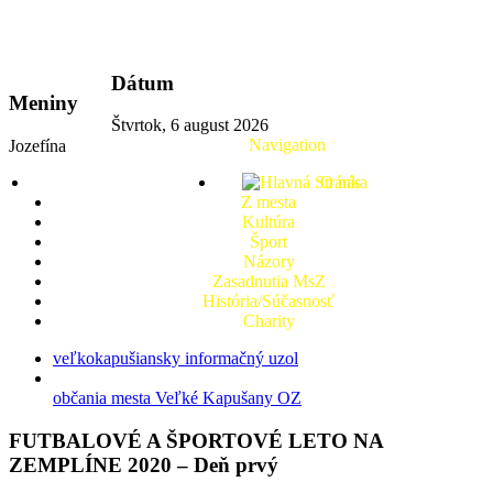
vkport.sk
Dátum
Meniny
Štvrtok, 6 august 2026
Navigation
Jozefína
O nás
Z mesta
Kultúra
Šport
Názory
Zasadnutia MsZ
História/Súčasnosť
Charity
veľkokapušiansky informačný uzol
občania mesta Veľké Kapušany OZ
FUTBALOVÉ A ŠPORTOVÉ LETO NA
ZEMPLÍNE 2020 – Deň prvý