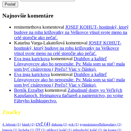
Poslať
Najnovšie komentáre
reninemethova
komentoval
JOSEF KOHUT- hostinský, ktorý
budove na rohu križovatky na Veškovce vtisol svoje meno na
celé storočie ako pečať.
Katarína Varga-Lakatošová
komentoval
JOSEF KOHUT-
hostinský, ktorý budove na rohu križovatky na Veškovce
vtisol svoje meno na celé storočie ako pečať.
Eva inga karickova
komentoval
Drahňov a kaštieľ
Lónyayovcov ako ho nepoznáte. Ps: Mala som sa stať/ mala
som byť cisárovnou ( Prečo? Viac v článku).
Eva inga karickova
komentoval
Drahňov a kaštieľ
Lónyayovcov ako ho nepoznáte. Ps: Mala som sa stať/ mala
som byť cisárovnou ( Prečo? Viac v článku).
Bertók Erzsébet
komentoval
Zabudnuté domy vo Veľkých
Kapušanoch. Heimanova tlačiareň a papiernictvo, po vojne
Fábryho kníhkupectvo.
Značky
cvč
(4)
4. február
(1)
báseň
(1)
diskusia
(1)
gvk
(1)
gymnáziumveľkékapušany
(1)
historia
(1)
Incheba
(1)
ITF
(1)
jablkový koláč
(1)
jednoduchý koláč
(1)
ján kostra
(1)