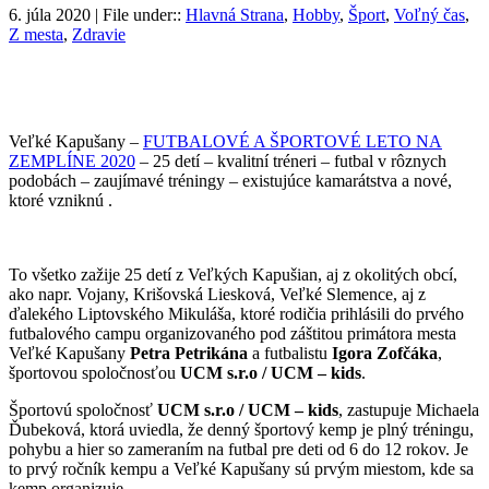
6. júla 2020 | File under::
Hlavná Strana
,
Hobby
,
Šport
,
Voľný čas
,
Z mesta
,
Zdravie
Veľké Kapušany –
FUTBALOVÉ A ŠPORTOVÉ LETO NA
ZEMPLÍNE 2020
– 25 detí – kvalitní tréneri – futbal v rôznych
podobách – zaujímavé tréningy – existujúce kamarátstva a nové,
ktoré vzniknú .
To všetko zažije 25 detí z Veľkých Kapušian, aj z okolitých obcí,
ako napr. Vojany, Krišovská Liesková, Veľké Slemence, aj z
ďalekého Liptovského Mikuláša, ktoré rodičia prihlásili do prvého
futbalového campu organizovaného pod záštitou primátora mesta
Veľké Kapušany
Petra Petrikána
a futbalistu
Igora Zofčáka
,
športovou spoločnosťou
UCM s.r.o / UCM – kids
.
Športovú spoločnosť
UCM s.r.o / UCM – kids
, zastupuje Michaela
Ďubeková, ktorá uviedla, že denný športový kemp je plný tréningu,
pohybu a hier so zameraním na futbal pre deti od 6 do 12 rokov. Je
to prvý ročník kempu a Veľké Kapušany sú prvým miestom, kde sa
kemp organizuje.