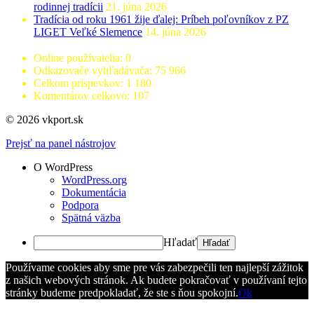
rodinnej tradícii
21. júna 2026
Tradícia od roku 1961 žije ďalej: Príbeh poľovníkov z PZ
LIGET Veľké Slemence
14. júna 2026
Online používatelia:
0
Odkazovače vyhľadávača:
75 966
Celkom prispevkov:
1 180
Komentárov celkovo:
107
© 2026 vkport.sk
Prejsť na panel nástrojov
O WordPress
WordPress.org
Dokumentácia
Podpora
Spätná väzba
Hľadať
Používame cookies aby sme pre vás zabezpečili ten najlepší zážitok
z našich webových stránok. Ak budete pokračovať v používaní tejto
stránky budeme predpokladať, že ste s ňou spokojní.
Ok