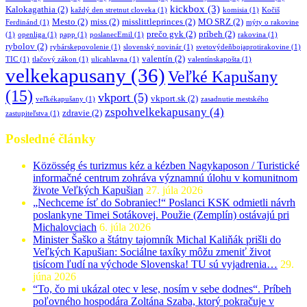
kickbox
(3)
Kalokagathia
(2)
každý den stretnut cloveka
(1)
komisia
(1)
Kočiš
Mesto
(2)
miss
(2)
misslittleprinces
(2)
MO SRZ
(2)
Ferdinánd
(1)
mýty o rakovine
prečo gvk
(2)
príbeh
(2)
(1)
openliga
(1)
papp
(1)
poslanecEmil
(1)
rakovina
(1)
rybolov
(2)
rybárskepovolenie
(1)
slovenský novinár
(1)
svetovýdeňbojaprotirakovine
(1)
valentín
(2)
TIC
(1)
tlačový zákon
(1)
ulicahlavna
(1)
valentínskapošta
(1)
velkekapusany
(36)
Veľké Kapušany
(15)
vkport
(5)
vkport.sk
(2)
veľkékapušany
(1)
zasadnutie mestského
zspohvelkekapusany
(4)
zdravie
(2)
zastupiteľstva
(1)
Posledné články
Közösség és turizmus kéz a kézben Nagykaposon / Turistické
informačné centrum zohráva významnú úlohu v komunitnom
živote Veľkých Kapušian
27. júla 2026
„Nechceme ísť do Sobraniec!“ Poslanci KSK odmietli návrh
poslankyne Timei Sotákovej. Použie (Zemplín) ostávajú pri
Michalovciach
6. júla 2026
Minister Šaško a štátny tajomník Michal Kaliňák prišli do
Veľkých Kapušian: Sociálne taxíky môžu zmeniť život
tisícom ľudí na východe Slovenska! TU sú vyjadrenia…
29.
júna 2026
“To, čo mi ukázal otec v lese, nosím v sebe dodnes“. Príbeh
poľovného hospodára Zoltána Szaba, ktorý pokračuje v