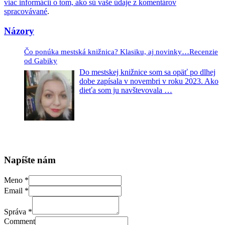
viac informácií o tom, ako sú vaše údaje z komentárov
spracovávané
.
Názory
Čo ponúka mestská knižnica? Klasiku, aj novinky…Recenzie
od Gabiky
Do mestskej knižnice som sa opäť po dlhej
dobe zapísala v novembri v roku 2023. Ako
dieťa som ju navštevovala
…
Napíšte nám
Meno
*
Email
*
Správa
*
Comment