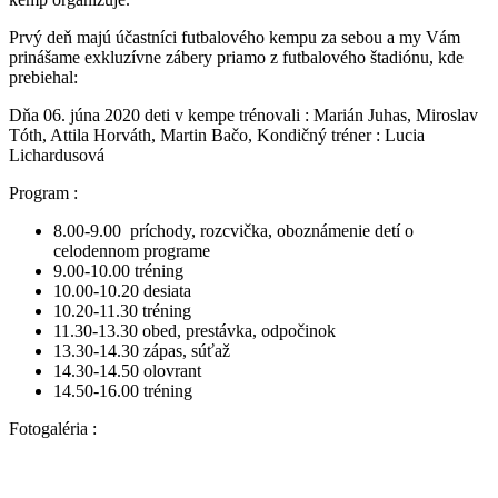
Prvý deň majú účastníci futbalového kempu za sebou a my Vám
prinášame exkluzívne zábery priamo z futbalového štadiónu, kde
prebiehal:
Dňa 06. júna 2020 deti v kempe trénovali : Marián Juhas, Miroslav
Tóth, Attila Horváth, Martin Bačo, Kondičný tréner : Lucia
Lichardusová
Program :
8.00-9.00 príchody, rozcvička, oboznámenie detí o
celodennom programe
9.00-10.00 tréning
10.00-10.20 desiata
10.20-11.30 tréning
11.30-13.30 obed, prestávka, odpočinok
13.30-14.30 zápas, súťaž
14.30-14.50 olovrant
14.50-16.00 tréning
Fotogaléria :