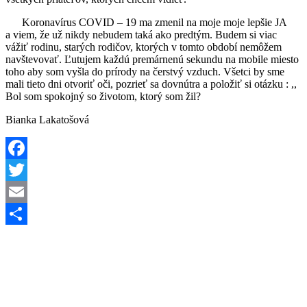
Koronavírus COVID – 19 ma zmenil na moje moje lepšie JA
a viem, že už nikdy nebudem taká ako predtým. Budem si viac
vážiť rodinu, starých rodičov, ktorých v tomto období nemôžem
navštevovať. Ľutujem každú premárnenú sekundu na mobile miesto
toho aby som vyšla do prírody na čerstvý vzduch. Všetci by sme
mali tieto dni otvoriť oči, pozrieť sa dovnútra a položiť si otázku : ,,
Bol som spokojný so životom, ktorý som žil?
Bianka Lakatošová
Facebook
Twitter
Email
Share