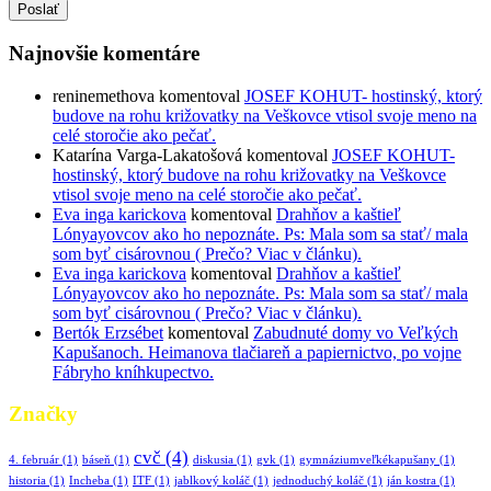
Poslať
Najnovšie komentáre
reninemethova
komentoval
JOSEF KOHUT- hostinský, ktorý
budove na rohu križovatky na Veškovce vtisol svoje meno na
celé storočie ako pečať.
Katarína Varga-Lakatošová
komentoval
JOSEF KOHUT-
hostinský, ktorý budove na rohu križovatky na Veškovce
vtisol svoje meno na celé storočie ako pečať.
Eva inga karickova
komentoval
Drahňov a kaštieľ
Lónyayovcov ako ho nepoznáte. Ps: Mala som sa stať/ mala
som byť cisárovnou ( Prečo? Viac v článku).
Eva inga karickova
komentoval
Drahňov a kaštieľ
Lónyayovcov ako ho nepoznáte. Ps: Mala som sa stať/ mala
som byť cisárovnou ( Prečo? Viac v článku).
Bertók Erzsébet
komentoval
Zabudnuté domy vo Veľkých
Kapušanoch. Heimanova tlačiareň a papiernictvo, po vojne
Fábryho kníhkupectvo.
Značky
cvč
(4)
4. február
(1)
báseň
(1)
diskusia
(1)
gvk
(1)
gymnáziumveľkékapušany
(1)
historia
(1)
Incheba
(1)
ITF
(1)
jablkový koláč
(1)
jednoduchý koláč
(1)
ján kostra
(1)