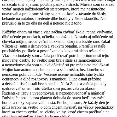
sa začala šíriť a ja som pocítila paniku a strach. Musela som sa zrazu
vzdať mojich každodenných stereotypov, ktoré ma neskutočne
unavovali a priala som si aby sa raz to skoré vstávanie do školy,
behanie na autobus a sedenie dlhé hodiny v škole skončilo. No
prerušilo sa to zo dňa na deň a nebolo nič z toho.
Každým dňom mi viac a viac začína chýbať škola, ranné vstávanie,
dlhé učenie po nociach, učitelia, spolužiaci. Nastalo aj odlúčenie od
človeka môjmu srdcu veľmi blízkemu, ktorý ma každé ráno čakal
v školskej šatni s úsmevom a veľkým objatím. Prerušili sa naše
prechádzky po škole a posedávanie v kaviarni alebo reštaurácii.
Viac ako inokedy som začala pociťovať potrebu prítomnosti tejto
milovanej osoby. To všetko som brala stále za samozrejmosť
a neuvedomovala som si, aké dôležité sú pre mňa tieto maličkosti.
Mojím kamarátom a ochrancom sa stalo rúško, bez ktorého sa
nemôžem pohnúť nikde. Večerné učenie nahradilo šitie týchto
ochrancov a dlhé rozhovory s mamkou. Ulice ostali prázdne
a detské ihriská ostali bez smiechu. Naša Zem sa začala pomaly
uzdravovať sama. Toto všetko som pozorovala za oknom
študentskej izby a uvedomovala si nezodpovednosť a márnosť
ľudskej činnosti, ktorá planétu dohnala do stavu keď lesy začali
horieť a rieky zaplavovali mestá. Pochopila som, že každý deň je
príliš krátky na všetko, o čom chcem myslieť, na všetky prechádzky,
ktoré sa chcem vydať, na všetky knihy, ktoré chcem prečítať a na
všetkých priateľov, ktorých chcem vidieť.