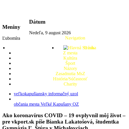
vkport.sk
Dátum
Meniny
Nedeľa, 9 august 2026
Navigation
Ľubomíra
O nás
Z mesta
Kultúra
Šport
Názory
Zasadnutia MsZ
História/Súčasnosť
Charity
veľkokapušiansky informačný uzol
občania mesta Veľké Kapušany OZ
Ako koronavírus COVID – 19 ovplyvnil môj život –
pre vkport.sk píše Bianka Lakatošová, študentka
Gymnázia Ľ. Štúra v Michalovciach