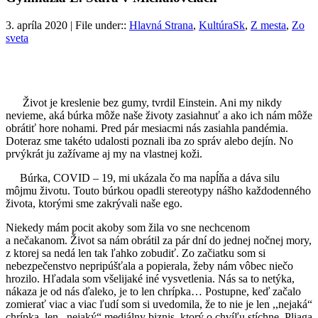
3. apríla 2020 | File under::
Hlavná Strana
,
KultúraSk
,
Z mesta
,
Zo
sveta
Život je kreslenie bez gumy, tvrdil Einstein. Ani my nikdy
nevieme, aká búrka môže naše životy zasiahnuť a ako ich nám môže
obrátiť hore nohami. Pred pár mesiacmi nás zasiahla pandémia.
Doteraz sme takéto udalosti poznali iba zo správ alebo dejín. No
prvýkrát ju zažívame aj my na vlastnej koži.
Búrka, COVID – 19, mi ukázala čo ma napĺňa a dáva silu
môjmu životu. Touto búrkou opadli stereotypy nášho každodenného
života, ktorými sme zakrývali naše ego.
Niekedy mám pocit akoby som žila vo sne nechcenom
a nečakanom. Život sa nám obrátil za pár dní do jednej nočnej mory,
z ktorej sa nedá len tak ľahko zobudiť. Zo začiatku som si
nebezpečenstvo nepripúšťala a popierala, žeby nám vôbec niečo
hrozilo. Hľadala som všelijaké iné vysvetlenia. Nás sa to netýka,
nákaza je od nás ďaleko, je to len chrípka… Postupne, keď začalo
zomierať viac a viac ľudí som si uvedomila, že to nie je len ,,nejaká“
chrípka, len ,,nejaký“ mediálny biznis, ktorý o chvíľu stíchne. Pliaga