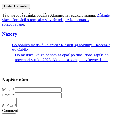
Táto webová stránka používa Akismet na redukciu spamu.
Získajte
viac informácií o tom, ako sú vaše údaje z komentárov
spracovávané
.
Názory
Čo ponúka mestská knižnica? Klasiku, aj novinky…Recenzie
od Gabiky
Do mestskej knižnice som sa opäť po dlhej dobe zapísala v
novembri v roku 2023. Ako dieťa som ju navštevovala
…
Napíšte nám
Meno
*
Email
*
Správa
*
Comment