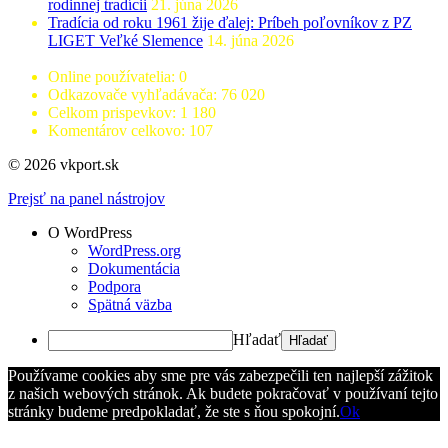
rodinnej tradícii
21. júna 2026
Tradícia od roku 1961 žije ďalej: Príbeh poľovníkov z PZ
LIGET Veľké Slemence
14. júna 2026
Online používatelia:
0
Odkazovače vyhľadávača:
76 020
Celkom prispevkov:
1 180
Komentárov celkovo:
107
© 2026 vkport.sk
Prejsť na panel nástrojov
O WordPress
WordPress.org
Dokumentácia
Podpora
Spätná väzba
Hľadať
Používame cookies aby sme pre vás zabezpečili ten najlepší zážitok
z našich webových stránok. Ak budete pokračovať v používaní tejto
stránky budeme predpokladať, že ste s ňou spokojní.
Ok