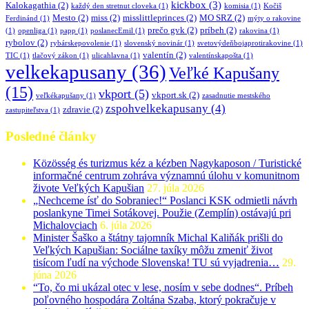
kickbox
(3)
Kalokagathia
(2)
každý den stretnut cloveka
(1)
komisia
(1)
Kočiš
Mesto
(2)
miss
(2)
misslittleprinces
(2)
MO SRZ
(2)
Ferdinánd
(1)
mýty o rakovine
prečo gvk
(2)
príbeh
(2)
(1)
openliga
(1)
papp
(1)
poslanecEmil
(1)
rakovina
(1)
rybolov
(2)
rybárskepovolenie
(1)
slovenský novinár
(1)
svetovýdeňbojaprotirakovine
(1)
valentín
(2)
TIC
(1)
tlačový zákon
(1)
ulicahlavna
(1)
valentínskapošta
(1)
velkekapusany
(36)
Veľké Kapušany
(15)
vkport
(5)
vkport.sk
(2)
veľkékapušany
(1)
zasadnutie mestského
zspohvelkekapusany
(4)
zdravie
(2)
zastupiteľstva
(1)
Posledné články
Közösség és turizmus kéz a kézben Nagykaposon / Turistické
informačné centrum zohráva významnú úlohu v komunitnom
živote Veľkých Kapušian
27. júla 2026
„Nechceme ísť do Sobraniec!“ Poslanci KSK odmietli návrh
poslankyne Timei Sotákovej. Použie (Zemplín) ostávajú pri
Michalovciach
6. júla 2026
Minister Šaško a štátny tajomník Michal Kaliňák prišli do
Veľkých Kapušian: Sociálne taxíky môžu zmeniť život
tisícom ľudí na východe Slovenska! TU sú vyjadrenia…
29.
júna 2026
“To, čo mi ukázal otec v lese, nosím v sebe dodnes“. Príbeh
poľovného hospodára Zoltána Szaba, ktorý pokračuje v