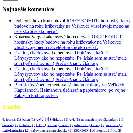
Najnovšie komentáre
reninemethova
komentoval
JOSEF KOHUT- hostinský, ktorý
budove na rohu križovatky na Veškovce vtisol svoje meno na
celé storočie ako pečať.
Katarína Varga-Lakatošová
komentoval
JOSEF KOHUT-
hostinský, ktorý budove na rohu križovatky na Veškovce
vtisol svoje meno na celé storočie ako pečať.
Eva inga karickova
komentoval
Drahňov a kaštieľ
Lónyayovcov ako ho nepoznáte. Ps: Mala som sa stať/ mala
som byť cisárovnou ( Prečo? Viac v článku).
Eva inga karickova
komentoval
Drahňov a kaštieľ
Lónyayovcov ako ho nepoznáte. Ps: Mala som sa stať/ mala
som byť cisárovnou ( Prečo? Viac v článku).
Bertók Erzsébet
komentoval
Zabudnuté domy vo Veľkých
Kapušanoch. Heimanova tlačiareň a papiernictvo, po vojne
Fábryho kníhkupectvo.
Značky
cvč
(4)
4. február
(1)
báseň
(1)
diskusia
(1)
gvk
(1)
gymnáziumveľkékapušany
(1)
historia
(1)
Incheba
(1)
ITF
(1)
jablkový koláč
(1)
jednoduchý koláč
(1)
ján kostra
(1)
kickbox
(3)
Kalokagathia
(2)
každý den stretnut cloveka
(1)
komisia
(1)
Kočiš