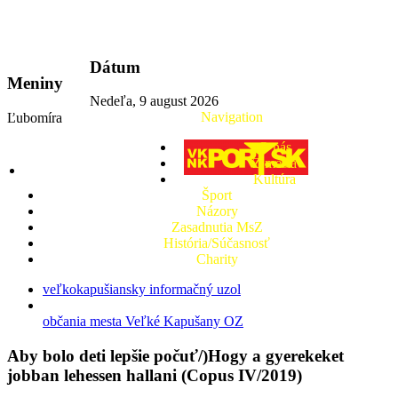
vkport.sk
Dátum
Meniny
Nedeľa, 9 august 2026
Navigation
Ľubomíra
O nás
Z mesta
Kultúra
Šport
Názory
Zasadnutia MsZ
História/Súčasnosť
Charity
veľkokapušiansky informačný uzol
občania mesta Veľké Kapušany OZ
Aby bolo deti lepšie počuť/)Hogy a gyerekeket
jobban lehessen hallani (Copus IV/2019)