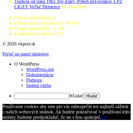
Tradícia od roku 1961 žije ďalej: Príbeh poľovníkov z PZ
LIGET Veľké Slemence
14. júna 2026
Online používatelia:
0
Odkazovače vyhľadávača:
76 010
Celkom prispevkov:
1 180
Komentárov celkovo:
107
© 2026 vkport.sk
Prejsť na panel nástrojov
O WordPress
WordPress.org
Dokumentácia
Podpora
Spätná väzba
Hľadať
Používame cookies aby sme pre vás zabezpečili ten najlepší zážitok
z našich webových stránok. Ak budete pokračovať v používaní tejto
stránky budeme predpokladať, že ste s ňou spokojní.
Ok