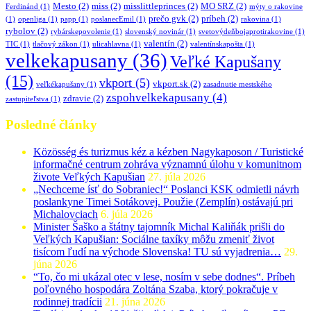
Mesto
(2)
miss
(2)
misslittleprinces
(2)
MO SRZ
(2)
Ferdinánd
(1)
mýty o rakovine
prečo gvk
(2)
príbeh
(2)
(1)
openliga
(1)
papp
(1)
poslanecEmil
(1)
rakovina
(1)
rybolov
(2)
rybárskepovolenie
(1)
slovenský novinár
(1)
svetovýdeňbojaprotirakovine
(1)
valentín
(2)
TIC
(1)
tlačový zákon
(1)
ulicahlavna
(1)
valentínskapošta
(1)
velkekapusany
(36)
Veľké Kapušany
(15)
vkport
(5)
vkport.sk
(2)
veľkékapušany
(1)
zasadnutie mestského
zspohvelkekapusany
(4)
zdravie
(2)
zastupiteľstva
(1)
Posledné články
Közösség és turizmus kéz a kézben Nagykaposon / Turistické
informačné centrum zohráva významnú úlohu v komunitnom
živote Veľkých Kapušian
27. júla 2026
„Nechceme ísť do Sobraniec!“ Poslanci KSK odmietli návrh
poslankyne Timei Sotákovej. Použie (Zemplín) ostávajú pri
Michalovciach
6. júla 2026
Minister Šaško a štátny tajomník Michal Kaliňák prišli do
Veľkých Kapušian: Sociálne taxíky môžu zmeniť život
tisícom ľudí na východe Slovenska! TU sú vyjadrenia…
29.
júna 2026
“To, čo mi ukázal otec v lese, nosím v sebe dodnes“. Príbeh
poľovného hospodára Zoltána Szaba, ktorý pokračuje v
rodinnej tradícii
21. júna 2026