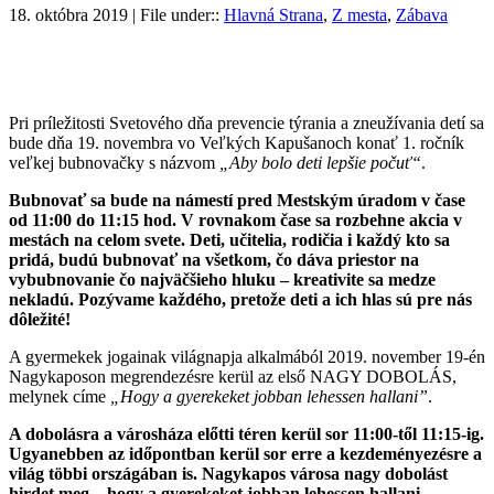
18. októbra 2019 | File under::
Hlavná Strana
,
Z mesta
,
Zábava
Pri príležitosti Svetového dňa prevencie týrania a zneužívania detí sa
bude dňa 19. novembra vo Veľkých Kapušanoch konať 1. ročník
veľkej bubnovačky s názvom
„Aby bolo deti lepšie počuť“
.
Bubnovať sa bude na námestí pred Mestským úradom v čase
od 11:00 do 11:15 hod. V rovnakom čase sa rozbehne akcia v
mestách na celom svete. Deti, učitelia, rodičia i každý kto sa
pridá, budú bubnovať na všetkom, čo dáva priestor na
vybubnovanie čo najväčšieho hluku – kreativite sa medze
nekladú. Pozývame každého, pretože deti a ich hlas sú pre nás
dôležité!
A gyermekek jogainak világnapja alkalmából 2019. november 19-én
Nagykaposon megrendezésre kerül az első NAGY DOBOLÁS,
melynek címe
„Hogy a gyerekeket jobban lehessen hallani”
.
A dobolásra a városháza előtti téren kerül sor 11:00-től 11:15-ig.
Ugyanebben az időpontban kerül sor erre a kezdeményezésre a
világ többi országában is. Nagykapos városa nagy dobolást
hirdet meg – hogy a gyerekeket jobban lehessen hallani