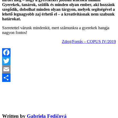
Gyerekek, tanárok, szülők és minden olyan ember, aki hozzánk
szegődik, dobolhat minden olyan tárgyon, melyek segítségével a
lehető legnagyobb zaj érhető el – a kreativitásnak nem szabunk
határokat.
Szeretettel várunk mindenkit, mert számunkra a gyerekek hangja
nagyon fontos!
Zdroj/Forrás – COPUS IV/2019
Facebook
Twitter
Email
Share
Written by
Gabriela Fedičová