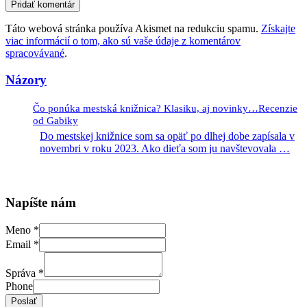
Táto webová stránka používa Akismet na redukciu spamu.
Získajte
viac informácií o tom, ako sú vaše údaje z komentárov
spracovávané
.
Názory
Čo ponúka mestská knižnica? Klasiku, aj novinky…Recenzie
od Gabiky
Do mestskej knižnice som sa opäť po dlhej dobe zapísala v
novembri v roku 2023. Ako dieťa som ju navštevovala
…
Napíšte nám
Meno
*
Email
*
Správa
*
Phone
Poslať