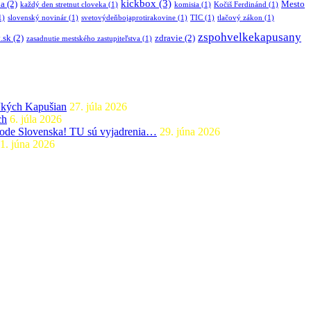
kickbox
(3)
ia
(2)
Mesto
každý den stretnut cloveka
(1)
komisia
(1)
Kočiš Ferdinánd
(1)
1)
slovenský novinár
(1)
svetovýdeňbojaprotirakovine
(1)
TIC
(1)
tlačový zákon
(1)
zspohvelkekapusany
.sk
(2)
zdravie
(2)
zasadnutie mestského zastupiteľstva
(1)
ľkých Kapušian
27. júla 2026
ch
6. júla 2026
ýchode Slovenska! TU sú vyjadrenia…
29. júna 2026
1. júna 2026