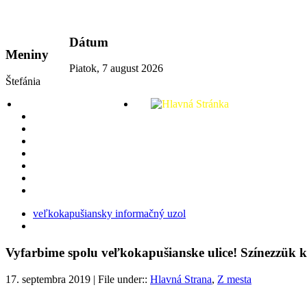
vkport.sk
Dátum
Meniny
Piatok, 7 august 2026
Štefánia
veľkokapušiansky informačný uzol
Vyfarbime spolu veľkokapušianske ulice! Színezzük k
17. septembra 2019 | File under::
Hlavná Strana
,
Z mesta