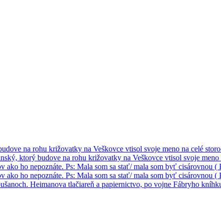
ove na rohu križovatky na Veškovce vtisol svoje meno na celé storo
ý, ktorý budove na rohu križovatky na Veškovce vtisol svoje meno na
 ako ho nepoznáte. Ps: Mala som sa stať/ mala som byť cisárovnou ( P
 ako ho nepoznáte. Ps: Mala som sa stať/ mala som byť cisárovnou ( P
anoch. Heimanova tlačiareň a papiernictvo, po vojne Fábryho kníhk