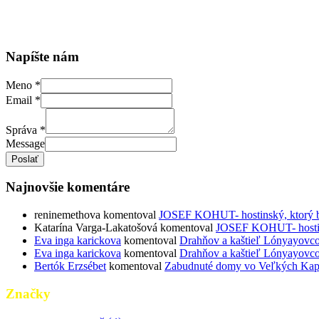
Napíšte nám
Meno
*
Email
*
Správa
*
Message
Poslať
Najnovšie komentáre
reninemethova
komentoval
JOSEF KOHUT- hostinský, ktorý bud
Katarína Varga-Lakatošová
komentoval
JOSEF KOHUT- hostinsk
Eva inga karickova
komentoval
Drahňov a kaštieľ Lónyayovcov
Eva inga karickova
komentoval
Drahňov a kaštieľ Lónyayovcov
Bertók Erzsébet
komentoval
Zabudnuté domy vo Veľkých Kapuš
Značky