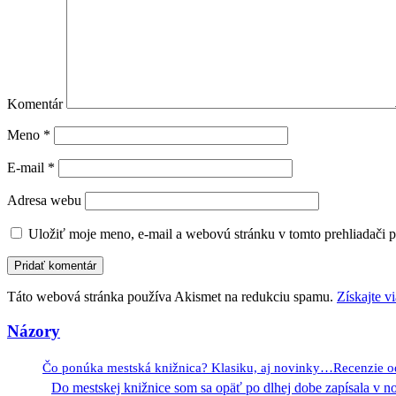
Komentár
Meno
*
E-mail
*
Adresa webu
Uložiť moje meno, e-mail a webovú stránku v tomto prehliadači 
Táto webová stránka používa Akismet na redukciu spamu.
Získajte v
Názory
Čo ponúka mestská knižnica? Klasiku, aj novinky…Recenzie 
Do mestskej knižnice som sa opäť po dlhej dobe zapísala v 