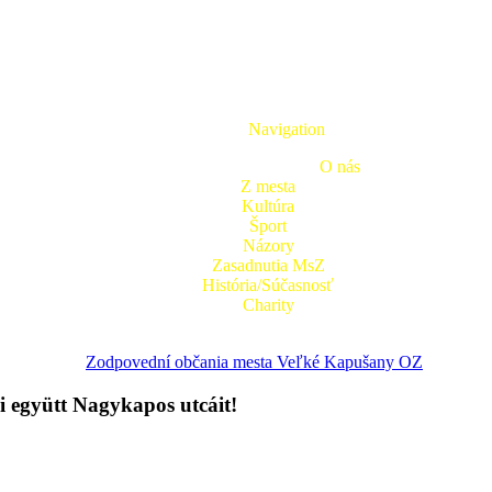
Navigation
O nás
Z mesta
Kultúra
Šport
Názory
Zasadnutia MsZ
História/Súčasnosť
Charity
Zodpovední občania mesta Veľké Kapušany OZ
i együtt Nagykapos utcáit!