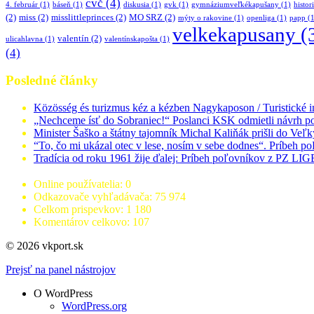
cvč
(4)
4. február
(1)
báseň
(1)
diskusia
(1)
gvk
(1)
gymnáziumveľkékapušany
(1)
histor
(2)
miss
(2)
misslittleprinces
(2)
MO SRZ
(2)
mýty o rakovine
(1)
openliga
(1)
papp
(1
velkekapusany
(
valentín
(2)
ulicahlavna
(1)
valentínskapošta
(1)
(4)
Posledné články
Közösség és turizmus kéz a kézben Nagykaposon / Turistické
„Nechceme ísť do Sobraniec!“ Poslanci KSK odmietli návrh po
Minister Šaško a štátny tajomník Michal Kaliňák prišli do Ve
“To, čo mi ukázal otec v lese, nosím v sebe dodnes“. Príbeh po
Tradícia od roku 1961 žije ďalej: Príbeh poľovníkov z PZ L
Online používatelia:
0
Odkazovače vyhľadávača:
75 974
Celkom prispevkov:
1 180
Komentárov celkovo:
107
© 2026 vkport.sk
Prejsť na panel nástrojov
O WordPress
WordPress.org