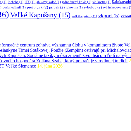
Kalokagath
ia
(1)
Incheba
(1)
ITF
(1)
jablkový koláč
(1)
jednoduchý koláč
(1)
ján kostra
(1)
prečo gvk
(2)
príbeh
(2)
rybolov
(2)
)
poslanecEmil
(1)
rakovina
(1)
rybárskepovolenie
(
36)
Veľké Kapušany
(15)
vkport
(5)
vkport
veľkékapušany
(1)
 informačné centrum zohráva významnú úlohu v komunitnom živote Ve
slankyne Timei Sotákovej. Použie (Zemplín) ostávajú pri Michalovcia
ľkých Kapušian: Sociálne taxíky môžu zmeniť život tisícom ľudí na v
ľovného hospodára Zoltána Szaba, ktorý pokračuje v rodinnej tradícii
2
IGET Veľké Slemence
14. júna 2026