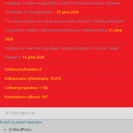
Kapušian: Sociálne taxíky môžu zmeniť život tisícom ľudí na východe
Slovenska! TU sú vyjadrenia…
29. júna 2026
“To, čo mi ukázal otec v lese, nosím v sebe dodnes“. Príbeh poľovného
hospodára Zoltána Szaba, ktorý pokračuje v rodinnej tradícii
21. júna
2026
Tradícia od roku 1961 žije ďalej: Príbeh poľovníkov z PZ LIGET Veľké
Slemence
14. júna 2026
Online používatelia:
0
Odkazovače vyhľadávača:
76 015
Celkom prispevkov:
1 180
Komentárov celkovo:
107
© 2026 vkport.sk
Prejsť na panel nástrojov
O WordPress