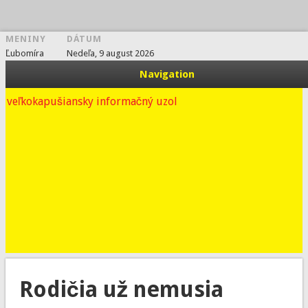
MENINY
DÁTUM
vkport.sk
Ľubomíra
Nedeľa, 9 august 2026
Navigation
veľkokapušiansky informačný uzol
Rodičia už nemusia