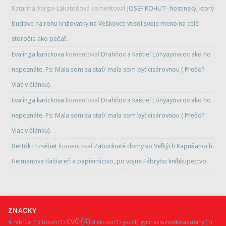
Katarína Varga-Lakatošová
komentoval
JOSEF KOHUT- hostinský, ktorý
budove na rohu križovatky na Veškovce vtisol svoje meno na celé
storočie ako pečať.
Eva inga karickova
komentoval
Drahňov a kaštieľ Lónyayovcov ako ho
nepoznáte. Ps: Mala som sa stať/ mala som byť cisárovnou ( Prečo?
Viac v článku).
Eva inga karickova
komentoval
Drahňov a kaštieľ Lónyayovcov ako ho
nepoznáte. Ps: Mala som sa stať/ mala som byť cisárovnou ( Prečo?
Viac v článku).
Bertók Erzsébet
komentoval
Zabudnuté domy vo Veľkých Kapušanoch.
Heimanova tlačiareň a papiernictvo, po vojne Fábryho kníhkupectvo.
ZNAČKY
cvč
(4)
4. február
(1)
báseň
(1)
diskusia
(1)
gvk
(1)
gymnáziumveľkékapušany
(1)