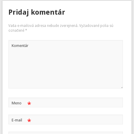
Pridaj komentár
Vaša e-mailová adresa nebude zverejnená.
Vyžadované polia sú
označené
*
Komentár
*
Meno
*
E-mail