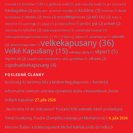
historia
(1)
Incheba
(1)
ITF
(1)
jablkový koláč
(1)
jednoduchý koláč
(1)
ján kostra
(1)
kickbox
(3)
Kalokagathia
(2)
každý den stretnut cloveka
(1)
komisia
(1)
Kočiš
Mesto
(2)
miss
(2)
misslittleprinces
(2)
MO SRZ
(2)
Ferdinánd
(1)
mýty o
prečo gvk
(2)
príbeh
(2)
rakovine
(1)
openliga
(1)
papp
(1)
poslanecEmil
(1)
rybolov
(2)
rakovina
(1)
rybárskepovolenie
(1)
slovenský novinár
(1)
valentín
svetovýdeňbojaprotirakovine
(1)
TIC
(1)
tlačový zákon
(1)
ulicahlavna
(1)
velkekapusany
(36)
(2)
valentínskapošta
(1)
Veľké Kapušany
(15)
vkport
(5)
veľkékapušany
(1)
vkport.sk
(2)
zdravie
(2)
zasadnutie mestského zastupiteľstva
(1)
zspohvelkekapusany
(4)
POSLEDNÉ ČLÁNKY
Közösség és turizmus kéz a kézben Nagykaposon / Turistické
informačné centrum zohráva významnú úlohu v komunitnom živote
Veľkých Kapušian
27. júla 2026
„Nechceme ísť do Sobraniec!“ Poslanci KSK odmietli návrh poslankyne
Timei Sotákovej. Použie (Zemplín) ostávajú pri Michalovciach
6. júla 2026
Minister Šaško a štátny tajomník Michal Kaliňák prišli do Veľkých