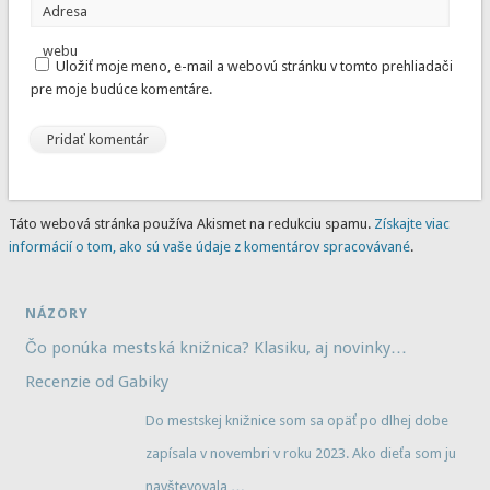
Adresa
webu
Uložiť moje meno, e-mail a webovú stránku v tomto prehliadači
pre moje budúce komentáre.
Táto webová stránka používa Akismet na redukciu spamu.
Získajte viac
informácií o tom, ako sú vaše údaje z komentárov spracovávané
.
NÁZORY
Čo ponúka mestská knižnica? Klasiku, aj novinky…
Recenzie od Gabiky
Do mestskej knižnice som sa opäť po dlhej dobe
zapísala v novembri v roku 2023. Ako dieťa som ju
navštevovala
…