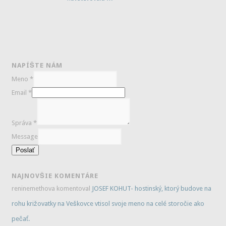
NAPÍŠTE NÁM
Meno
*
Email
*
Správa
*
Message
Poslať
NAJNOVŠIE KOMENTÁRE
reninemethova
komentoval
JOSEF KOHUT- hostinský, ktorý budove na
rohu križovatky na Veškovce vtisol svoje meno na celé storočie ako
pečať.