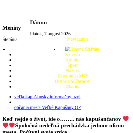
vkport.sk
Dátum
Meniny
Piatok, 7 august 2026
Navigation
Štefánia
O nás
Z mesta
Kultúra
Šport
Názory
Zasadnutia MsZ
História/Súčasnosť
Charity
veľkokapušiansky informačný uzol
občania mesta Veľké Kapušany OZ
Keď nejde o život, ide o…….. nás kapušančanov
Spoločná nedeľná prechádzka jednou ulicou
mesta. Počúvni svoje srdce.