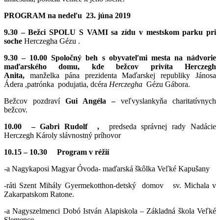
PROGRAM na nedeľu 23. júna 2019
9.30 – Bežci SPOLU S VAMI sa zídu v mestskom parku pri
soche
Herczegha Gézu .
9.30 – 10.00 Spoločný beh s obyvateľmi mesta na nádvorie
maďarského domu, kde bežcov privíta Herczegh
Anita,
manželka pána prezidenta Maďarskej republiky Jánosa
Ádera ,p
atrónka podujatia, dcéra
Herczegha
Gézu Gábora.
Bežcov pozdraví
Gui Angéla –
veľvyslankyňa charitatívnych
bežcov.
10.00 – Gabri Rudolf ,
predseda správnej rady Nadácie
Herczegh Károly slávnostný príhovor
10.15 – 10.30 Program v réžií
-a Nagykaposi Magyar Óvoda- maďarská škôlka Veľké Kapušany
-ráti Szent Mihály Gyermekotthon-
detský domov sv. Michala v
Zakarpatskom Ratone.
-a Nagyszelmenci Dobó István Alapiskola – Základná škola Veľké
Slemence