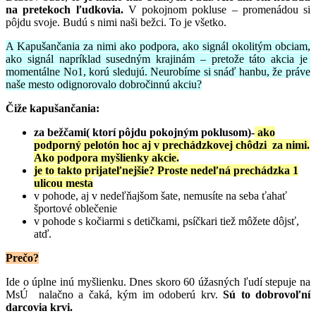
na pretekoch ľudkovia.
V pokojnom pokluse – promenádou si
pôjdu svoje. Budú s nimi naši bežci. To je všetko.
A Kapušančania za nimi ako podpora, ako signál okolitým obciam,
ako signál napríklad susedným krajinám – pretože táto akcia je
momentálne No1, korú sledujú. Neurobíme si snáď hanbu, že práve
naše mesto odignorovalo dobročinnú akciu?
Čiže kapušančania:
za bežčami( ktorí pôjdu pokojným poklusom)-
ako
podporný pelotón hoc aj v prechádzkovej chôdzi za nimi.
Ako podpora myšlienky akcie.
je to takto prijateľnejšie? Proste nedeľná prechádzka 1
ulicou mesta
v pohode, aj v nedeľňajšom šate, nemusíte na seba ťahať
športové oblečenie
v pohode s kočiarmi s detičkami, psíčkari tiež môžete dôjsť,
atď.
Prečo?
Ide o úplne inú myšlienku. Dnes skoro 60 úžasných ľudí stepuje na
MsÚ nalačno a čaká, kým im odoberú krv.
Sú to dobrovoľní
darcovia krvi.