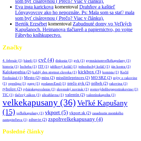
som byť cisárovnou ( Prečo? Viac v článku).
Eva inga karickova
komentoval
Drahňov a kaštieľ
Lónyayovcov ako ho nepoznáte. Ps: Mala som sa stať/ mala
som byť cisárovnou ( Prečo? Viac v článku).
Bertók Erzsébet
komentoval
Zabudnuté domy vo Veľkých
Kapušanoch. Heimanova tlačiareň a papiernictvo, po vojne
Fábryho kníhkupectvo.
Značky
cvč
(4)
4. február
(1)
báseň
(1)
diskusia
(1)
gvk
(1)
gymnáziumveľkékapušany
(1)
historia
(1)
Incheba
(1)
ITF
(1)
jablkový koláč
(1)
jednoduchý koláč
(1)
ján kostra
(1)
kickbox
(3)
Kalokagathia
(2)
každý den stretnut cloveka
(1)
komisia
(1)
Kočiš
Mesto
(2)
miss
(2)
misslittleprinces
(2)
MO SRZ
(2)
Ferdinánd
(1)
mýty o rakovine
prečo gvk
(2)
príbeh
(2)
(1)
openliga
(1)
papp
(1)
poslanecEmil
(1)
rakovina
(1)
rybolov
(2)
rybárskepovolenie
(1)
slovenský novinár
(1)
svetovýdeňbojaprotirakovine
(1)
valentín
(2)
TIC
(1)
tlačový zákon
(1)
ulicahlavna
(1)
valentínskapošta
(1)
velkekapusany
(36)
Veľké Kapušany
(15)
vkport
(5)
vkport.sk
(2)
veľkékapušany
(1)
zasadnutie mestského
zspohvelkekapusany
(4)
zdravie
(2)
zastupiteľstva
(1)
Posledné články