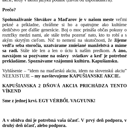
Prečo?
Spolunažívanie Slovákov a Maďarov je v našom meste
veľmi
pekné a príkladne, chráňme si ho a opatrujme ako kultúrne
dedičstvo pre ďalšie generácie. Boj o moc prináša občas pokusy o
r
oztržky medzi nami, ale stále treba pozerať nato, kto to robí a s
akým skrytým cieľom. Nič to nemení na skutočnosti, že
žijeme
vedľa seba storočia, uzatvárame zmiešané manželstvá a máme
sa radi.
Stále ide len a len o úctu k naším predkom.
A áno,
navzájom sa pozývame na oslavy sviatkov a keď je potrebné
prekladáme. Spoznávame vzájomnú kultúru.
Kapušiansku.
Vyhlásenie – “idem na maďarskú akciu, idem na slovenskú akciu”
NEEXISTUJE
– my navštevujeme KAPUŠIANSKE AKCIE.
KAPUŠIANSKA 2 DŇOVÁ AKCIA PRICHÁDZA TENTO
VÍKEND
Sme z jednej krvi. EGY VÉRBŐL VAGYUNK!
A v obidva dni je potrebná vaša účasť. V prvý deň podpora, v
druhý deň účasť, alebo podpora.