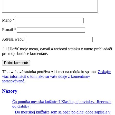
Meno
*
E-mail
*
Adresa webu
Uložiť moje meno, e-mail a webovú stránku v tomto prehliadači
pre moje budúce komentáre.
Táto webová stránka používa Akismet na redukciu spamu.
Získajte
viac informácií o tom, ako sú vaše údaje z komentárov
spracovávané
.
Názory
Čo ponúka mestská knižnica? Klasiku, aj novinky…Recenzie
od Gabiky
Do mestskej knižnice som sa opäť po dlhej dobe zapísala v