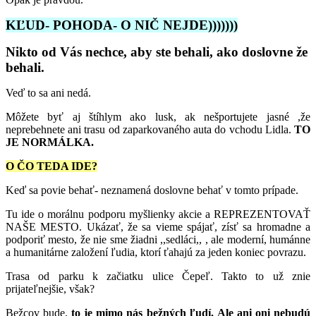
KĽUD- POHODA- O NIČ NEJDE)))))))
Nikto od Vás nechce, aby ste behali, ako doslovne že
behali.
Veď to sa ani nedá.
Môžete byť aj štíhlym ako lusk, ak nešportujete jasné ,že
neprebehnete ani trasu od zaparkovaného auta do vchodu Lidla.
TO
JE NORMÁLKA.
O ČO TEDA IDE?
Keď sa povie behať- neznamená doslovne behať v tomto prípade.
Tu ide o morálnu podporu myšlienky akcie a REPREZENTOVAŤ
NAŠE MESTO. Ukázať, že sa vieme spájať, zísť sa hromadne a
podporiť mesto, že nie sme žiadni ,,sedláci,, , ale moderní, humánne
a humanitárne založení ľudia, ktorí ťahajú za jeden koniec povrazu.
Trasa od parku k začiatku ulice Čepeľ. Takto to už znie
prijateľnejšie, však?
Bežcov bude,
to je mimo nás bežných ľudí.
Ale ani oni nebudú