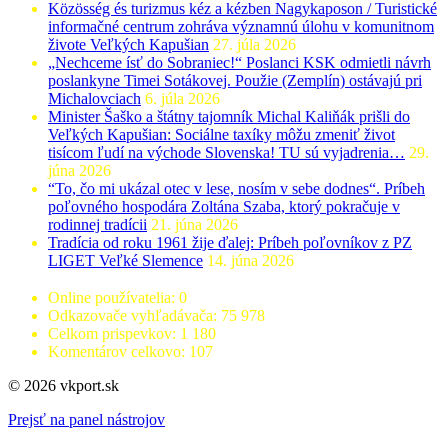
Közösség és turizmus kéz a kézben Nagykaposon / Turistické
informačné centrum zohráva významnú úlohu v komunitnom
živote Veľkých Kapušian
27. júla 2026
„Nechceme ísť do Sobraniec!“ Poslanci KSK odmietli návrh
poslankyne Timei Sotákovej. Použie (Zemplín) ostávajú pri
Michalovciach
6. júla 2026
Minister Šaško a štátny tajomník Michal Kaliňák prišli do
Veľkých Kapušian: Sociálne taxíky môžu zmeniť život
tisícom ľudí na východe Slovenska! TU sú vyjadrenia…
29.
júna 2026
“To, čo mi ukázal otec v lese, nosím v sebe dodnes“. Príbeh
poľovného hospodára Zoltána Szaba, ktorý pokračuje v
rodinnej tradícii
21. júna 2026
Tradícia od roku 1961 žije ďalej: Príbeh poľovníkov z PZ
LIGET Veľké Slemence
14. júna 2026
Online používatelia:
0
Odkazovače vyhľadávača:
75 978
Celkom prispevkov:
1 180
Komentárov celkovo:
107
© 2026 vkport.sk
Prejsť na panel nástrojov