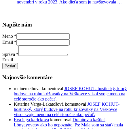
novembri v roku 2023. Ako dieťa som ju navštevovala
…
Napíšte nám
Meno
*
Email
*
Správa
*
Email
Poslať
Najnovšie komentáre
reninemethova
komentoval
JOSEF KOHUT- hostinský, ktorý
budove na rohu križovatky na Veškovce vtisol svoje meno na
celé storočie ako pečať.
Katarína Varga-Lakatošová
komentoval
JOSEF KOHUT-
hostinský, ktorý budove na rohu križovatky na Veškovce
vtisol svoje meno na celé storočie ako pečať.
Eva inga karickova
komentoval
Drahňov a kaštieľ
Lónyayovcov ako ho nepoznáte. Ps: Mala som sa stať/ mala