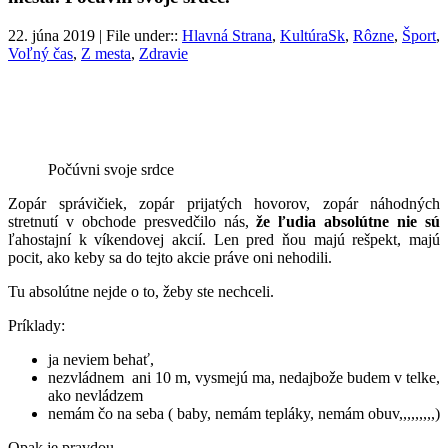
22. júna 2019 | File under::
Hlavná Strana
,
KultúraSk
,
Rôzne
,
Šport
,
Voľný čas
,
Z mesta
,
Zdravie
Počúvni svoje srdce
Zopár správičiek, zopár prijatých hovorov, zopár náhodných
stretnutí v obchode presvedčilo nás,
že ľudia absolútne nie sú
ľahostajní k víkendovej akcií. Len pred ňou majú rešpekt, majú
pocit, ako keby sa do tejto akcie práve oni nehodili.
Tu absolútne nejde o to, žeby ste nechceli.
Príklady:
ja neviem behať,
nezvládnem ani 10 m, vysmejú ma, nedajbože budem v telke,
ako nevládzem
nemám čo na seba ( baby, nemám tepláky, nemám obuv,,,,,,,,,)
Opak je pravdou.