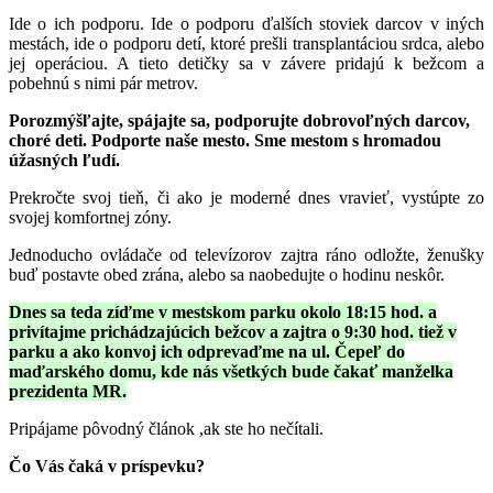
Ide o ich podporu. Ide o podporu ďalších stoviek darcov v iných
mestách, ide o podporu detí, ktoré prešli transplantáciou srdca, alebo
jej operáciou. A tieto detičky sa v závere pridajú k bežcom a
pobehnú s nimi pár metrov.
Porozmýšľajte, spájajte sa, podporujte dobrovoľných darcov,
choré deti. Podporte naše mesto. Sme mestom s hromadou
úžasných ľudí.
Prekročte svoj tieň, či ako je moderné dnes vravieť, vystúpte zo
svojej komfortnej zóny.
Jednoducho ovládače od televízorov zajtra ráno odložte, ženušky
buď postavte obed zrána, alebo sa naobedujte o hodinu neskôr.
Dnes sa teda zíďme v mestskom parku okolo 18:15 hod. a
privítajme prichádzajúcich bežcov a zajtra o 9:30 hod. tiež v
parku a ako konvoj ich odprevaďme na ul. Čepeľ do
maďarského domu, kde nás všetkých bude čakať manželka
prezidenta MR.
Pripájame pôvodný článok ,ak ste ho nečítali.
Čo Vás čaká v príspevku?