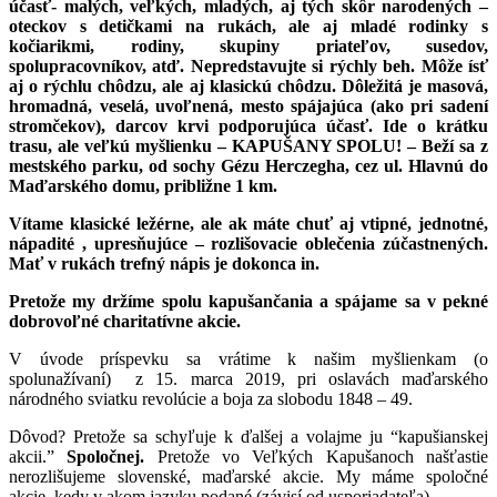
účasť- malých, veľkých, mladých, aj tých skôr narodených –
oteckov s detičkami na rukách, ale aj mladé rodinky s
kočiarikmi, rodiny, skupiny priateľov, susedov,
spolupracovníkov, atď. Nepredstavujte si rýchly beh. Môže ísť
aj o rýchlu chôdzu, ale aj klasickú chôdzu. Dôležitá je masová,
hromadná, veselá, uvoľnená, mesto spájajúca (ako pri sadení
stromčekov), darcov krvi podporujúca účasť. Ide o krátku
trasu, ale veľkú myšlienku – KAPUŠANY SPOLU! – Beží sa z
mestského parku, od sochy Gézu Herczegha, cez ul. Hlavnú do
Maďarského domu, približne 1 km.
Vítame klasické ležérne, ale ak máte chuť aj vtipné, jednotné,
nápadité , upresňujúce – rozlišovacie oblečenia zúčastnených.
Mať v rukách trefný nápis je dokonca in.
Pretože my držíme spolu kapušančania a spájame sa v pekné
dobrovoľné charitatívne akcie.
V úvode príspevku sa vrátime k našim myšlienkam (o
spolunažívaní) z 15. marca 2019, pri oslavách maďarského
národného sviatku revolúcie a boja za slobodu 1848 – 49.
Dôvod? Pretože sa schyľuje k ďalšej a volajme ju “kapušianskej
akcii.”
Spoločnej.
Pretože vo Veľkých Kapušanoch našťastie
nerozlišujeme slovenské, maďarské akcie. My máme spoločné
akcie, kedy v akom jazyku podané (závisí od usporiadateľa).