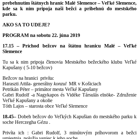
prebehnutím štátnych hraníc Malé Slemence – Veľké Slemence,
kde sa k ním pripoja naši bežci a pribehnú do mestského
parku.
AKO SA TO UDEJE?
PROGRAM na sobotu 22. júna 2019
17.15 – Príchod bežcov na štátnu hranicu Malé – Veľké
Slemence
Tu sa k nim pripoja členovia Mestského bežeckého klubu Veľké
Kapušany ( 5-10 bežcov)
Bežcov na hranici privíta:
Haraszti Attila- generálny
konzul
MR v Košiciach
Petrikán Péter – primátor mesta Veľké Kapušany
Gabri Rudolf -a Nagykapos és Vidéke Társulás elnöke- Združenie
Veľké Kapušany a okolie
Tóth Lajos – starosta obce Veľké Slemence
18.45–
Dobeh bežcov do Veľkých Kapušian do mestského parku k
soche Herczegha Gézu .
Privíta ich : Gabri Rudolf, 3 minútovým príhovorom a bežci
umiestnia, položia veniec k jeho soche.