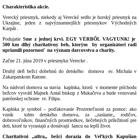
Charakteristika akcie.
Verecký priesmyk, niekedy aj Verecké sedlo je horský priesmyk na
Ukrajine, jeden z najvýznamnejších priesmykov Východných
Karpát .
Podujatie
Sme z jednej krvi. EGY VÉRBŐL VAGYUNK! je
500 km dlhý charitatívny beh, ktorým by organizátori radi
upriamili pozornosť na význam darcovstva a charity.
Začne 21. júna 2019 v priesmyku Verecke .
Druhý deň bežci dobehnú do detského domova sv. Michala v
Zakarpatskom Ratone.
Na nádvorí domova sa stavia kaplnka, ktorú v momente príchodu
bežcov vysvätí Majnek Antal biskup z Mukačeva a bude venovaná
patrónskej ochrane sv. Filipa.
Kaplnka je symbol – poďakovanie Prozreteľnosti za pomoc: ako
vznik tohto detského domova, za ,,zaslanie,, rodičov,
dobrovoľníkov, finančných prostriedkov, liečebných príležitostí pre
deti, ktoré tu vyrastajú a dostávajú šancu na lepší život.
Charitatívni ,,ultra,, bežci dorazia do Veľkých Kapušian