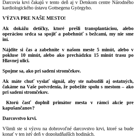
Darcovia krvi čakajú v tento deň aj v Detskom centre Národného
kardiologického ústavu Gottsegena Györgyho.
VÝZVA PRE NAŠE MESTO!
Ak dokážu detičky, ktoré prešli transplantáciou, alebo
operáciou srdca sa spojiť a pobehnúť s bežcami, my nie sme
iní.
Nájdite si čas a zabehnite v našom meste 5 minút, alebo v
pokluse 10 minút, alebo ako prechádzku 15 minút trasu po
Hlavnej ulici.
Spojme sa, ako pri sadení stromčekov.
Ak máte chuť vyslať signál, aby ste nabudili aj ostatných,
čakáme na Vaše potvrdenia, že pobežíte spolu s mestom – ako
pri sadení stromčekov.
Ktorú časť doplnil primátor mesta v rámci akcie pre
kapušančanov?
Darcovstvo krvi.
Všimli ste si výzvu na dobrovoľné darcovstvo krvi, ktoré sa bude
konať v ten istý deň v dopoludňajších hodinách.