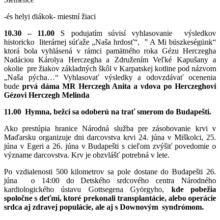
-és helyi diákok- miestní žiaci
10.30 – 11.00
S podujatím súvisí vyhlasovanie výsledkov
historicko literárnej súťaže „Naša hrdosť“, ” A Mi büszkeségünk“
ktorá bola vyhlásená v rámci pamätného roka Gézu Herczegha
Nadáciou Károlya Herczegha a Združením Veľké Kapušany a
okolie pre žiakov základných škôl v Karpatskej kotline pod názvom
„Naša pýcha…“ Vyhlasovať výsledky a odovzdávať ocenenia
bude
prvá dáma MR Herczegh Anita a vdova po Herczeghovi
Gézovi Herczegh Melinda
11.00 Hymna, bežci sa odoberú na trať smerom do Budapešti.
Ako prestúpia hranice Národná služba pre zásobovanie krvi v
Maďarsku organizuje dni darcovstva krvi 24. júna v Miškolci, 25.
júna v Egeri a 26. júna v Budapešti s cieľom zvýšiť povedomie o
význame darcovstva.
Krv je obzvlášť potrebná v lete.
Po vzdialenosti 500 kilometrov sa pole dostane do Budapešti 26.
júna o 14:00 do Detského srdcového centra Národného
kardiologického ústavu Gottsegena Györgyho,
kde pobežia
spoločne s deťmi, ktoré prekonali transplantácie, alebo operácie
srdca aj zdravej populácie, ale aj s Downovým syndrómom.