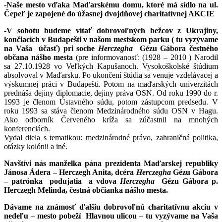
-Naše mesto vďaka Maďarskému domu, ktoré má sídlo na ul.
Čepeľ je zapojené do úžasnej dvojdňovej charitatívnej AKCIE
-V sobotu budeme vítať dobrovoľných bežcov z Ukrajiny,
končiacich v Budapešti v našom mestskom parku ( tu vyzývame
na Vaša účasť) pri soche
Herczegha
Gézu Gábora čestného
občana nášho mesta
(pre informovanosť: (1928 – 2010 ) Narodil
sa 27.10.1928 vo Veľkých Kapušanoch. Vysokoškolské štúdium
absolvoval v Maďarsku. Po ukončení štúdia sa venuje vzdelávacej a
výskumnej práci v Budapešti. Potom na maďarských univerzitách
prednáša dejiny diplomacie, dejiny práva OSN. Od roku 1990 do r.
1993 je členom Ústavného súdu, potom zástupcom predsedu. V
roku 1993 sa stáva členom Medzinárodného súdu OSN v Hagu.
Ako odborník Červeného kríža sa zúčastnil na mnohých
konferenciách.
Vydal diela s tematikou: medzinárodné právo, zahraničná politika,
otázky kolónii a iné.
Navštívi nás manželka pána prezidenta Maďarskej republiky
Jánosa Ádera – Herczegh Anita, dcéra
Herczegha
Gézu Gábora
– p
atrónka podujatia a vdova
Herczegha
Gézu Gábora p.
Herczegh Melinda, čestná občianka nášho mesta.
Dávame na známosť ďalšiu dobrovoľnú charitatívnu akciu v
nedeľu – mesto pobeží Hlavnou ulicou – tu vyzývame na Vaša