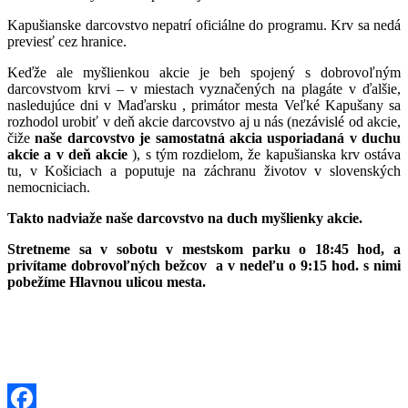
Kapušianske darcovstvo nepatrí oficiálne do programu. Krv sa nedá
previesť cez hranice.
Keďže ale myšlienkou akcie je beh spojený s dobrovoľným
darcovstvom krvi – v miestach vyznačených na plagáte v ďalšie,
nasledujúce dni v Maďarsku , primátor mesta Veľké Kapušany sa
rozhodol urobiť v deň akcie darcovstvo aj u nás (nezávislé od akcie,
čiže
naše darcovstvo je samostatná akcia usporiadaná v duchu
akcie a v deň akcie
), s tým rozdielom, že kapušianska krv ostáva
tu, v Košiciach a poputuje na záchranu životov v slovenských
nemocniciach.
Takto nadviaže naše darcovstvo na duch myšlienky akcie.
Stretneme sa v sobotu v mestskom parku o 18:45 hod, a
privítame dobrovoľných bežcov a v nedeľu o 9:15 hod. s nimi
pobežíme Hlavnou ulicou mesta.