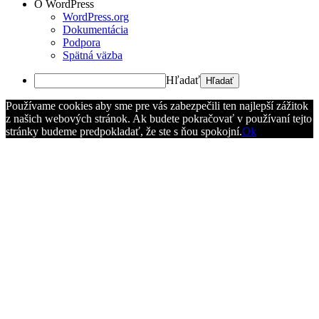
O WordPress
WordPress.org
Dokumentácia
Podpora
Spätná väzba
Hľadať
Používame cookies aby sme pre vás zabezpečili ten najlepší zážitok
z našich webových stránok. Ak budete pokračovať v používaní tejto
stránky budeme predpokladať, že ste s ňou spokojní.
Ok