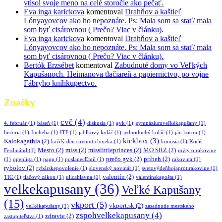
vtisol svoje meno na celé storočie ako pečať.
Eva inga karickova
komentoval
Drahňov a kaštieľ
Lónyayovcov ako ho nepoznáte. Ps: Mala som sa stať/ mala
som byť cisárovnou ( Prečo? Viac v článku).
Eva inga karickova
komentoval
Drahňov a kaštieľ
Lónyayovcov ako ho nepoznáte. Ps: Mala som sa stať/ mala
som byť cisárovnou ( Prečo? Viac v článku).
Bertók Erzsébet
komentoval
Zabudnuté domy vo Veľkých
Kapušanoch. Heimanova tlačiareň a papiernictvo, po vojne
Fábryho kníhkupectvo.
Značky
cvč
(4)
4. február
(1)
báseň
(1)
diskusia
(1)
gvk
(1)
gymnáziumveľkékapušany
(1)
historia
(1)
Incheba
(1)
ITF
(1)
jablkový koláč
(1)
jednoduchý koláč
(1)
ján kostra
(1)
kickbox
(3)
Kalokagathia
(2)
každý den stretnut cloveka
(1)
komisia
(1)
Kočiš
Mesto
(2)
miss
(2)
misslittleprinces
(2)
MO SRZ
(2)
Ferdinánd
(1)
mýty o rakovine
prečo gvk
(2)
príbeh
(2)
(1)
openliga
(1)
papp
(1)
poslanecEmil
(1)
rakovina
(1)
rybolov
(2)
rybárskepovolenie
(1)
slovenský novinár
(1)
svetovýdeňbojaprotirakovine
(1)
valentín
(2)
TIC
(1)
tlačový zákon
(1)
ulicahlavna
(1)
valentínskapošta
(1)
velkekapusany
(36)
Veľké Kapušany
(15)
vkport
(5)
vkport.sk
(2)
veľkékapušany
(1)
zasadnutie mestského
zspohvelkekapusany
(4)
zdravie
(2)
zastupiteľstva
(1)