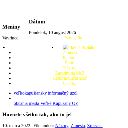
vkport.sk
Dátum
Meniny
Pondelok, 10 august 2026
Navigation
Vavrinec
O nás
Z mesta
Kultúra
Šport
Názory
Zasadnutia MsZ
História/Súčasnosť
Charity
veľkokapušiansky informačný uzol
občania mesta Veľké Kapušany OZ
Hovorte všetko tak, ako to je!
10. marca 2022 | File under::
Názory
,
Z mesta
,
Zo sveta