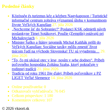
Posledné články
Közösség és turizmus kéz a kézben Nagykaposon / Turistické
informačné centrum zohráva významnú úlohu v komunitnom
živote Veľkých Kapušian
27. júla 2026
„Nechceme ísť do Sobraniec!“ Poslanci KSK odmietli návrh
poslankyne Timei Sotákovej. Použie (Zemplín) ostávajú pri
Michalovciach
6. júla 2026
Minister Šaško a štátny tajomník Michal Kaliňák prišli do
Veľkých Kapušian: Sociálne taxíky môžu zmeniť život
tisícom ľudí na východe Slovenska! TU sú vyjadrenia…
29.
júna 2026
“To, čo mi ukázal otec v lese, nosím v sebe dodnes“. Príbeh
poľovného hospodára Zoltána Szaba, ktorý pokračuje v
rodinnej tradícii
21. júna 2026
Tradícia od roku 1961 žije ďalej: Príbeh poľovníkov z PZ
LIGET Veľké Slemence
14. júna 2026
Online používatelia:
0
Odkazovače vyhľadávača:
76 045
Celkom prispevkov:
1 180
Komentárov celkovo:
107
© 2026 vkport.sk