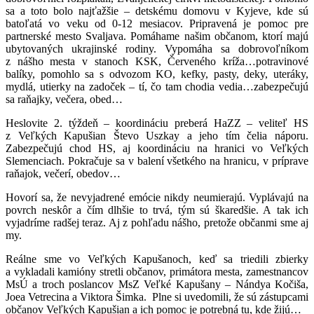
sa a toto bolo najťažšie – detskému domovu v Kyjeve, kde sú
batoľatá vo veku od 0-12 mesiacov. Pripravená je pomoc pre
partnerské mesto Svaljava. Pomáhame našim občanom, ktorí majú
ubytovaných ukrajinské rodiny. Vypomáha sa dobrovoľníkom
z nášho mesta v stanoch KSK, Červeného kríža…potravinové
balíky, pomohlo sa s odvozom KO, kefky, pasty, deky, uteráky,
mydlá, utierky na zadoček – tí, čo tam chodia vedia…zabezpečujú
sa raňajky, večera, obed…
Heslovite 2. týždeň – koordináciu preberá HaZZ – veliteľ HS
z Veľkých Kapušian Števo Uszkay a jeho tím čelia náporu.
Zabezpečujú chod HS, aj koordináciu na hranici vo Veľkých
Slemenciach. Pokračuje sa v balení všetkého na hranicu, v príprave
raňajok, večerí, obedov…
Hovorí sa, že nevyjadrené emócie nikdy neumierajú. Vyplávajú na
povrch neskôr a čím dlhšie to trvá, tým sú škaredšie. A tak ich
vyjadríme radšej teraz. Aj z pohľadu nášho, pretože občanmi sme aj
my.
Reálne sme vo Veľkých Kapušanoch, keď sa triedili zbierky
a vykladali kamióny stretli občanov, primátora mesta, zamestnancov
MsÚ a troch poslancov MsZ Veľké Kapušany – Nándya Kočiša,
Joea Vetrecina a Viktora Šimka. Plne si uvedomili, že sú zástupcami
občanov Veľkých Kapušian a ich pomoc je potrebná tu, kde žijú…