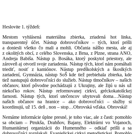
Heslovite 1. týždeň:
Mestom vyhlásená materiálna zbierka, zriadená hot linka,
transparentný účet. Nástup dobrovoľníkov – tých, ktorí prišli
a doniesli všetko čo mali a mohli. Občania nášho mesta, ale aj
z okolitých obcí, z celého Slovenska, z Brna, z Plzne, strana ANO,
Andreja Babiša. Nástup p. Bosáka, ktorý poskytol priestory, ale
zároveň aj otvoril svoje zariadenia. Nástup tých, ktorí nám pomáhali
triediť, nosiť z kamiónov. Nástup predškolských a škoslkých
zariadení, Gymnázia, nástup SoŠ kde tiež prebiehala zbierka, kde
tiež nastupujú dobrovoľníci do služieb. Nástup tlmočníkov – našich
občanov, ktorí pôvodne pochádzajú z Ukrajiny, ale žijú u nás už
niekoľko rokov. Nástup reformovanej cirkvi, gréckokatolíckej
farnosti. Nástup tých, ktorí utečencov ubytovali doma…Nástup
našich občanov na hranice – ako dobrovoľníci – služby si
koordinujú, už 15. deň , non – stop…Obrovská vďaka. Obrovská!
Nemáme informácie úplne presné, je toho viac, ale z časti: pomohlo
sa obciam – Ptrukša, Drahňov, Bajany, Elektrárni vo Vojanoch,
Humanitárnej organizácii do Humenného – odkiaľ prišli a sa
dobrovoľníci rozplakali, Evanjelickej cirkvi metodistickej. Pomohlo