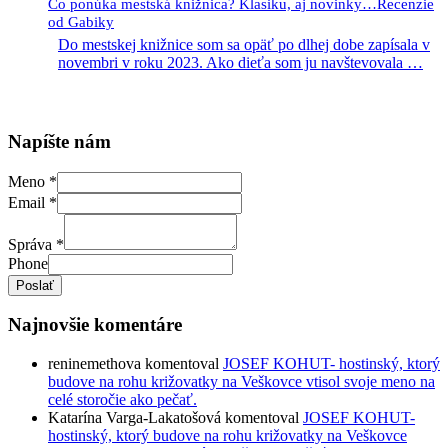
Čo ponúka mestská knižnica? Klasiku, aj novinky…Recenzie
od Gabiky
Do mestskej knižnice som sa opäť po dlhej dobe zapísala v
novembri v roku 2023. Ako dieťa som ju navštevovala
…
Napíšte nám
Meno
*
Email
*
Správa
*
Phone
Poslať
Najnovšie komentáre
reninemethova
komentoval
JOSEF KOHUT- hostinský, ktorý
budove na rohu križovatky na Veškovce vtisol svoje meno na
celé storočie ako pečať.
Katarína Varga-Lakatošová
komentoval
JOSEF KOHUT-
hostinský, ktorý budove na rohu križovatky na Veškovce