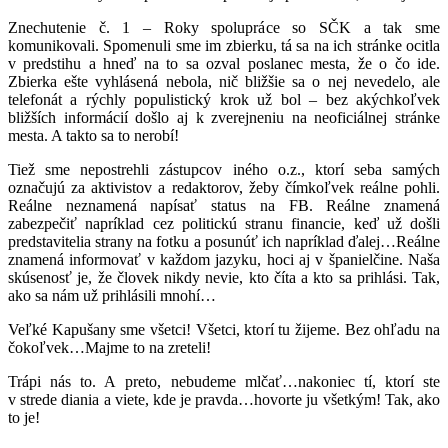
Znechutenie č. 1 – Roky spolupráce so SČK a tak sme
komunikovali. Spomenuli sme im zbierku, tá sa na ich stránke ocitla
v predstihu a hneď na to sa ozval poslanec mesta, že o čo ide.
Zbierka ešte vyhlásená nebola, nič bližšie sa o nej nevedelo, ale
telefonát a rýchly populistický krok už bol – bez akýchkoľvek
bližších informácií došlo aj k zverejneniu na neoficiálnej stránke
mesta. A takto sa to nerobí!
Tiež sme nepostrehli zástupcov iného o.z., ktorí seba samých
označujú za aktivistov a redaktorov, žeby čímkoľvek reálne pohli.
Reálne neznamená napísať status na FB. Reálne znamená
zabezpečiť napríklad cez politickú stranu financie, keď už došli
predstavitelia strany na fotku a posunúť ich napríklad ďalej…Reálne
znamená informovať v každom jazyku, hoci aj v španielčine. Naša
skúsenosť je, že človek nikdy nevie, kto číta a kto sa prihlási. Tak,
ako sa nám už prihlásili mnohí…
Veľké Kapušany sme všetci! Všetci, ktorí tu žijeme. Bez ohľadu na
čokoľvek…Majme to na zreteli!
Trápi nás to. A preto, nebudeme mlčať…nakoniec tí, ktorí ste
v strede diania a viete, kde je pravda…hovorte ju všetkým! Tak, ako
to je!