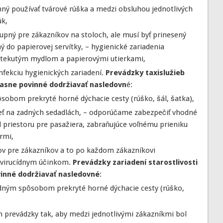
nný používať tvárové rúška a medzi obsluhou jednotlivých
úk,
upný pre zákazníkov na stoloch, ale musí byť prinesený
do papierovej servítky, – hygienické zariadenia
 tekutým mydlom a papierovými utierkami,
nfekciu hygienických zariadení.
Prevádzky taxislužieb
asne povinné dodržiavať nasledovn
é:
obom prekryté horné dýchacie cesty (rúško, šál, šatka),
ieť na zadných sedadlách, – odporúčame zabezpečiť vhodné
d priestoru pre pasažiera, zabraňujúce voľnému prieniku
rmi,
rov pre zákazníkov a to po každom zákazníkovi
 virucídnym účinkom.
Prevádzky zariadení starostlivosti
vinné dodržiavať nasledovné
:
ným spôsobom prekryté horné dýchacie cesty (rúško,
 prevádzky tak, aby medzi jednotlivými zákazníkmi bol