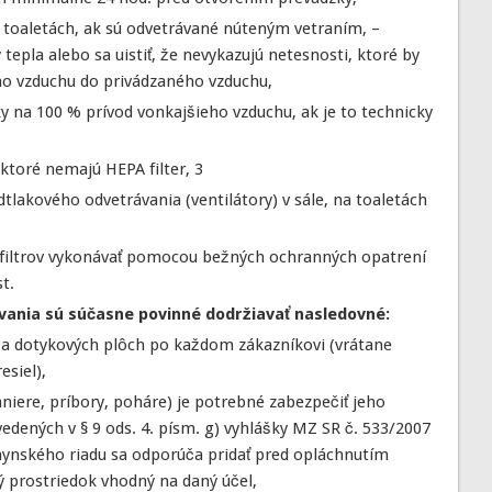
a toaletách, ak sú odvetrávané núteným vetraním, –
epla alebo sa uistiť, že nevykazujú netesnosti, ktoré by
o vzduchu do privádzaného vzduchu,
y na 100 % prívod vonkajšieho vzduchu, ak je to technicky
 ktoré nemajú HEPA filter, 3
tlakového odvetrávania (ventilátory) v sále, na toaletách
 filtrov vykonávať pomocou bežných ochranných opatrení
t.
ania sú súčasne povinné dodržiavať nasledovné:
v a dotykových plôch po každom zákazníkovi (vrátane
esiel),
taniere, príbory, poháre) je potrebné zabezpečiť jeho
edených v § 9 ods. 4. písm. g) vyhlášky MZ SR č. 533/2007
hynského riadu sa odporúča pridať pred opláchnutím
 prostriedok vhodný na daný účel,