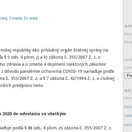
trana
,
Z mesta
,
Zo sveta
NA
Me
Ema
nskej republiky ako príslušný orgán štátnej správy na
 § 5 ods. 4 písm. j) a k) zákona č. 355/2007 Z. z. o
Spr
ého zdravia a o zmene a doplnení niektorých zákonov
Com
.“) z dôvodu pandémie ochorenia COVID-19 nariaďuje podľa
Po
ona č. 355/2007 Z. z. a § 7 zákona č. 42/1994 Z. z. o civilnej
rších predpisov tieto
NA
ren
host
a 2020 do odvolania sa všetkým
Vešk
peča
aďuje podľa § 48 ods. 4 písm. e) zákona č. 355/2007 Z. z.