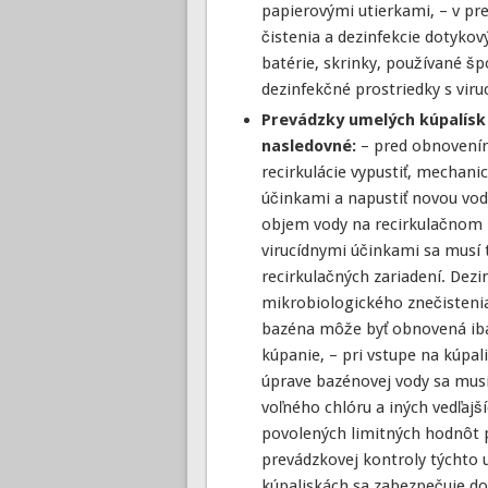
papierovými utierkami, – v pre
čistenia a dezinfekcie dotykov
batérie, skrinky, používané šp
dezinfekčné prostriedky s vir
Prevádzky umelých kúpalísk 
nasledovné:
– pred obnovením
recirkulácie vypustiť, mechanic
účinkami a napustiť novou vodo
objem vody na recirkulačnom za
virucídnymi účinkami sa musí 
recirkulačných zariadení. Dezi
mikrobiologického znečistenia
bazéna môže byť obnovená iba 
kúpanie, – pri vstupe na kúpal
úprave bazénovej vody sa mus
voľného chlóru a iných vedľajš
povolených limitných hodnôt po
prevádzkovej kontroly týchto 
kúpaliskách sa zabezpečuje do