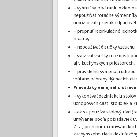
– vyhnúť sa otváraniu okien n
nepoužívať rotačné výmenníky t
umožňovali prienik odpadovéh
– prepnúť recirkulačné jednotk
možné,
– nepoužívať čističky vzduchu,
– využívať všetky možnosti pod
aj v kuchynských priestoroch,
– pravidelnú výmenu a údržbu
vrátane ochrany dýchacích cies
Prevádzky verejného stravov
– vykonávať dezinfekciu stolo
úchopových častí stoličiek a kr
– ak sa používa stolový riad (
umývanie podľa požiadaviek uv
Z. z.; pri ručnom umývaní kuc
kuchynského riadu dezinfekčný