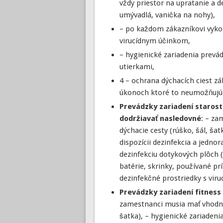
vždy priestor na upratanie a d
umývadlá, vanička na nohy),
– po každom zákazníkovi vyko
virucídnym účinkom,
– hygienické zariadenia prev
utierkami,
4 – ochrana dýchacích ciest z
úkonoch ktoré to neumožňujú (
Prevádzky zariadení starostl
dodržiavať nasledovné
: – z
dýchacie cesty (rúško, šál, ša
dispozícii dezinfekcia a jedno
dezinfekciu dotykových plôch (
batérie, skrinky, používané pr
dezinfekčné prostriedky s vir
Prevádzky zariadení fitness
zamestnanci musia mať vhodný
šatka), – hygienické zariaden