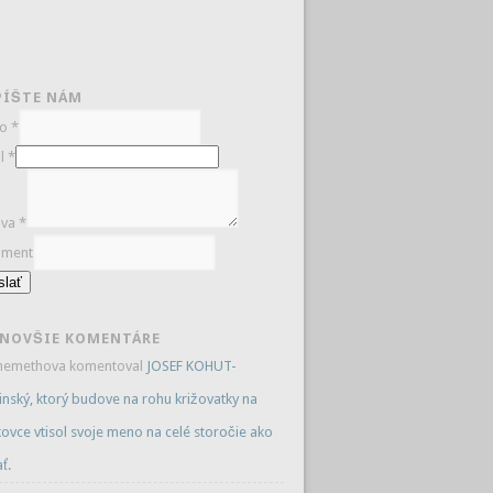
PÍŠTE NÁM
no
*
il
*
áva
*
ment
slať
JNOVŠIE KOMENTÁRE
inemethova
komentoval
JOSEF KOHUT-
inský, ktorý budove na rohu križovatky na
ovce vtisol svoje meno na celé storočie ako
ť.