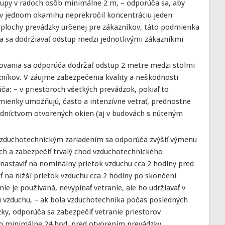
tupy v radoch osôb minimálne 2 m, – odporúča sa, aby
 v jednom okamihu neprekročil koncentráciu jeden
 plochy prevádzky určenej pre zákazníkov, táto podmienka
ča sa dodržiavať odstup medzi jednotlivými zákazníkmi
ovania sa odporúča dodržať odstup 2 metre medzi stolmi
zníkov. V záujme zabezpečenia kvality a neškodnosti
ča: – v priestoroch všetkých prevádzok, pokiaľ to
ienky umožňujú, často a intenzívne vetrať, prednostne
dníctvom otvorených okien (aj v budovách s núteným
 vzduchotechnickým zariadením sa odporúča zvýšiť výmenu
ch a zabezpečiť trvalý chod vzduchotechnického
 nastaviť na nominálny prietok vzduchu cca 2 hodiny pred
ť na nižší prietok vzduchu cca 2 hodiny po skončení
ie je používaná, nevypínať vetranie, ale ho udržiavať v
 vzduchu, – ak bola vzduchotechnika počas posledných
y, odporúča sa zabezpečiť vetranie priestorov
 minimálne 24 hod. pred otvorením prevádzky,