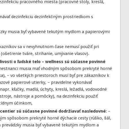
ezinfekciu pracovného miesta (pracovné stoly, kreslá,
návať dezinfekciu dezinfekčným prostriedkom s
ádzky musia byť vybavené tekutým mydlom a papierovými
ákazníkov sa v nevyhnutnom čase nemusí použiť pri
ošetrenie tváre, strihanie, umývanie vlasov).
ivosti o ľudské telo – wellness sú súčasne povinné
amestnanci musia mať vhodným spôsobom prekryté horné
tka), – vo všetkých priestoroch musí byť pre zákazníkov k
razové papierové utierky, – pravidelne vykonávať
napr. kľučky, madlá, úchyty, kreslá, ležadlá, vodovodné
ístroje, nástroje a pomôcky), na dezinfekciu použiť
ucídnym účinkom,
 centier sú súčasne povinné dodržiavať nasledovné
: –
m spôsobom prekryté horné dýchacie cesty (rúško, šál,
ia prevádzky musia byť vybavené tekutým mydlom a