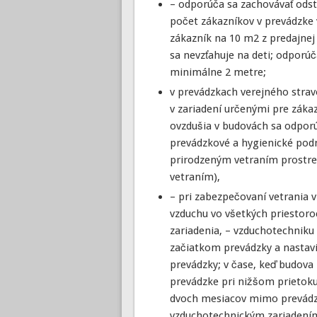
– odporúča sa zachovávať ods
počet zákazníkov v prevádzke
zákazník na 10 m2 z predajnej
sa nevzťahuje na deti; odporú
minimálne 2 metre;
v prevádzkach verejného strav
v zariadení určenými pre záka
ovzdušia v budovách sa odporú
prevádzkové a hygienické podm
prirodzeným vetraním prostre
vetraním),
– pri zabezpečovaní vetrania
vzduchu vo všetkých priestoro
zariadenia, – vzduchotechniku
začiatkom prevádzky a nastavi
prevádzky; v čase, keď budova n
prevádzke pri nižšom prietoku
dvoch mesiacov mimo prevádzk
vzduchotechnickým zariadením