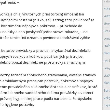
Kata
patrenia: –
KOHU
 vonkajších aj vnútorných priestoroch) umožniť len
križ
ýchacími cestami (rúško, šál, šatka); táto povinnosť sa
stor
a konzumáciu nápojov a pokrmov, – pri vchode do
Eva 
u na ruky alebo poskytnúť jednorazové rukavice, – na
iteľne umiestniť oznam o povinnosti dodržiavať vyššie
Lóny
stať
riestorov prevádzky a pravidelne vykonávať dezinfekciu
člán
upných vozíkov a košíkov, používaných prístrojov,
Eva 
fekciu použiť dezinfekčné prostriedky s virucídnym
Lóny
vádzky zariadení spoločného stravovania, vrátane stánkov
stať
ým ambulantným predajom potravín, pokrmov a nápojov
člán
nie pravidelného a účinného čistenia a dezinfekcie, ktoré
Bert
 rámci denného sanitačného režimu prevádzky a v rámci
Veľk
správnej hygienickej praxe podľa nariadenia Európskeho
 o hygiene potravín,
papi