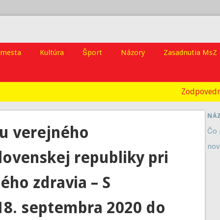
 mesta
Kultúra
Šport
Názory
Zasadnutia MsZ
Zodpovedn
NÁ
u verejného
Čo 
nov
lovenskej republiky pri
ého zdravia – S
18. septembra 2020 do