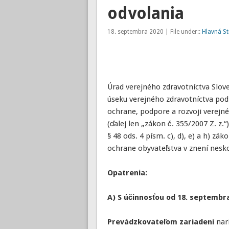
odvolania
18. septembra 2020 | File under::
Hlavná S
Úrad verejného zdravotníctva Slove
úseku verejného zdravotníctva podľa
ochrane, podpore a rozvoji verejn
(ďalej len „zákon č. 355/2007 Z. z
§ 48 ods. 4 písm. c), d), e) a h) zák
ochrane obyvateľstva v znení nesko
Opatrenia:
A) S účinnosťou od 18. septembr
Prevádzkovateľom zariadení
nari