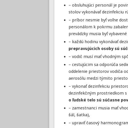
– obsluhujúci personál je povi
stolov vykonávať dezinfekciu r
– príbor nesmie byť voľne dost
personálom k pokrmu zabalený 
prevádzky musia byť vybavené
– každú hodinu vykonávať dezi
prepravujúcich osoby sú súč
– vodič musí mať vhodným spôs
– cestujúcim sa odporúča sed
oddelenie priestorov vodiča o
aerosólu medzi týmito priesto
– vykonať dezinfekciu priesto
dezinfekčným prostriedkom s
o ľudské telo sú súčasne po
– zamestnanci musia mať vhod
šál, šatka),
– upraviť časový harmonogram