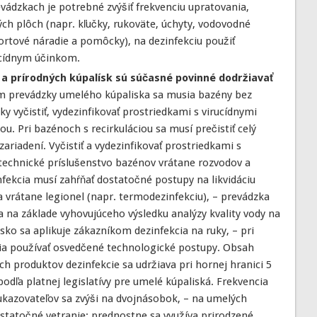
vádzkach je potrebné zvýšiť frekvenciu upratovania,
ých plôch (napr. kľučky, rukoväte, úchyty, vodovodné
ortové náradie a pomôcky), na dezinfekciu použiť
ucídnym účinkom.
a prírodných kúpalísk sú súčasné povinné dodržiavať
 prevádzky umelého kúpaliska sa musia bazény bez
ky vyčistiť, vydezinfikovať prostriedkami s virucídnymi
u. Pri bazénoch s recirkuláciou sa musí prečistiť celý
riadení. Vyčistiť a vydezinfikovať prostriedkami s
technické príslušenstvo bazénov vrátane rozvodov a
nfekcia musí zahŕňať dostatočné postupy na likvidáciu
 vrátane legionel (napr. termodezinfekciu), – prevádzka
na základe vyhovujúceho výsledku analýzy kvality vody na
isko sa aplikuje zákazníkom dezinfekcia na ruky, – pri
ia používať osvedčené technologické postupy. Obsah
ích produktov dezinfekcie sa udržiava pri hornej hranici 5
dľa platnej legislatívy pre umelé kúpaliská. Frekvencia
ukazovateľov sa zvýši na dvojnásobok, – na umelých
statočné vetranie; prednostne sa využíva prirodzené