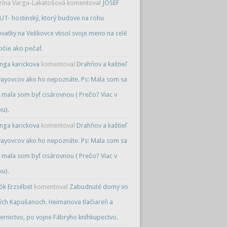
rína Varga-Lakatošová
komentoval
JOSEF
T- hostinský, ktorý budove na rohu
ovatky na Veškovce vtisol svoje meno na celé
očie ako pečať.
inga karickova
komentoval
Drahňov a kaštieľ
ayovcov ako ho nepoznáte. Ps: Mala som sa
/ mala som byť cisárovnou ( Prečo? Viac v
ku).
inga karickova
komentoval
Drahňov a kaštieľ
ayovcov ako ho nepoznáte. Ps: Mala som sa
/ mala som byť cisárovnou ( Prečo? Viac v
ku).
ók Erzsébet
komentoval
Zabudnuté domy vo
ých Kapušanoch. Heimanova tlačiareň a
ernictvo, po vojne Fábryho kníhkupectvo.