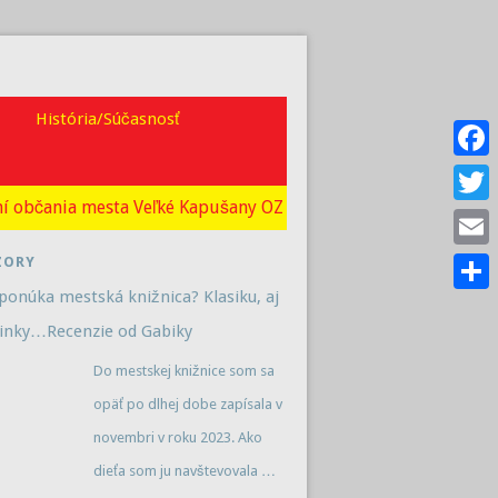
História/Súčasnosť
Faceb
í občania mesta Veľké Kapušany OZ
Twitte
ZORY
Email
ponúka mestská knižnica? Klasiku, aj
Share
inky…Recenzie od Gabiky
Do mestskej knižnice som sa
opäť po dlhej dobe zapísala v
novembri v roku 2023. Ako
dieťa som ju navštevovala
…