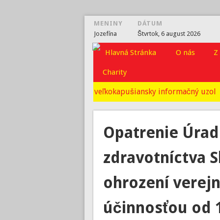
MENINY
DÁTUM
Jozefína
Štvrtok, 6 august 2026
vkport.sk
O nás
Z
Charity
veľkokapušiansky informačný uzol
Opatrenie Úrad
zdravotníctva S
ohrození verejn
účinnosťou od 