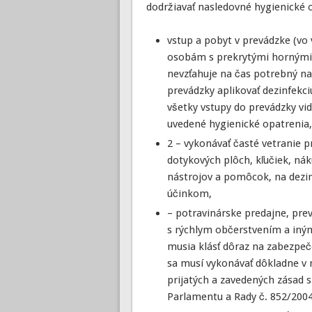
dodržiavať nasledovné hygienické o
vstup a pobyt v prevádzke (vo
osobám s prekrytými hornými d
nevzťahuje na čas potrebný n
prevádzky aplikovať dezinfekci
všetky vstupy do prevádzky vid
uvedené hygienické opatrenia,
2 – vykonávať časté vetranie p
dotykových plôch, kľučiek, nák
nástrojov a pomôcok, na dezin
účinkom,
– potravinárske predajne, pre
s rýchlym občerstvením a in
musia klásť dôraz na zabezpeče
sa musí vykonávať dôkladne v
prijatých a zavedených zásad 
Parlamentu a Rady č. 852/2004