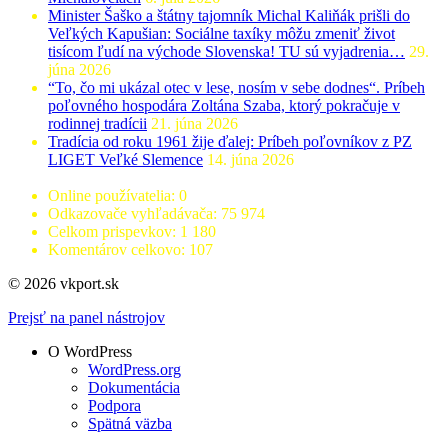
Minister Šaško a štátny tajomník Michal Kaliňák prišli do
Veľkých Kapušian: Sociálne taxíky môžu zmeniť život
tisícom ľudí na východe Slovenska! TU sú vyjadrenia…
29.
júna 2026
“To, čo mi ukázal otec v lese, nosím v sebe dodnes“. Príbeh
poľovného hospodára Zoltána Szaba, ktorý pokračuje v
rodinnej tradícii
21. júna 2026
Tradícia od roku 1961 žije ďalej: Príbeh poľovníkov z PZ
LIGET Veľké Slemence
14. júna 2026
Online používatelia:
0
Odkazovače vyhľadávača:
75 974
Celkom prispevkov:
1 180
Komentárov celkovo:
107
© 2026 vkport.sk
Prejsť na panel nástrojov
O WordPress
WordPress.org
Dokumentácia
Podpora
Spätná väzba