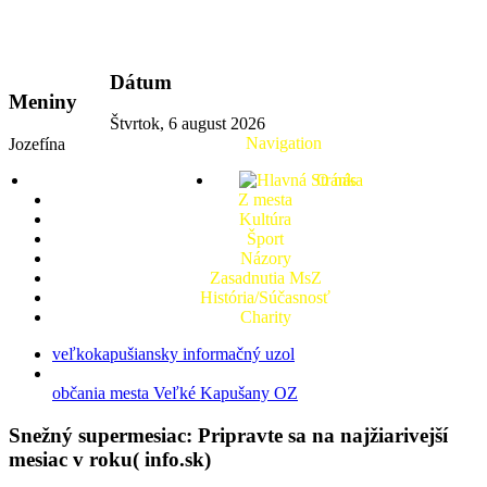
vkport.sk
Dátum
Meniny
Štvrtok, 6 august 2026
Navigation
Jozefína
O nás
Z mesta
Kultúra
Šport
Názory
Zasadnutia MsZ
História/Súčasnosť
Charity
veľkokapušiansky informačný uzol
občania mesta Veľké Kapušany OZ
Snežný supermesiac: Pripravte sa na najžiarivejší
mesiac v roku( info.sk)