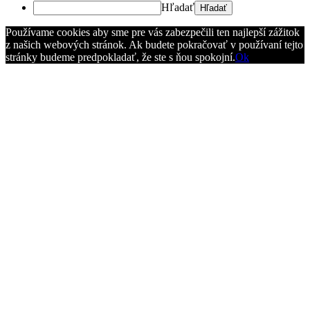
Hľadať
Používame cookies aby sme pre vás zabezpečili ten najlepší zážitok
z našich webových stránok. Ak budete pokračovať v používaní tejto
stránky budeme predpokladať, že ste s ňou spokojní.
Ok