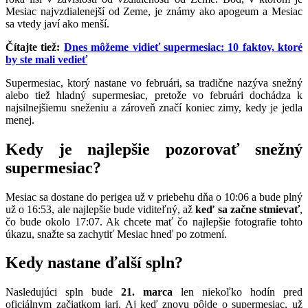
Mesiac najvzdialenejší od Zeme, je známy ako apogeum a Mesiac
sa vtedy javí ako menší.
Čítajte tiež:
Dnes môžeme vidieť supermesiac: 10 faktov, ktoré
by ste mali vedieť
Supermesiac, ktorý nastane vo februári, sa tradične nazýva snežný
alebo tiež hladný supermesiac, pretože vo februári dochádza k
najsilnejšiemu sneženiu a zároveň značí koniec zimy, kedy je jedla
menej.
Kedy je najlepšie pozorovať snežný
supermesiac?
Mesiac sa dostane do perigea už v priebehu dňa o 10:06 a bude plný
už o 16:53, ale najlepšie bude viditeľný, až
keď sa začne stmievať
,
čo bude okolo 17:07. Ak chcete mať čo najlepšie fotografie tohto
úkazu, snažte sa zachytiť Mesiac hneď po zotmení.
Kedy nastane ďalší spln?
Nasledujúci spln bude
21. marca
len niekoľko hodín pred
oficiálnym začiatkom jari. Aj keď znovu pôjde o supermesiac, už