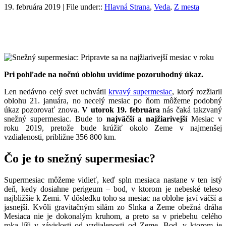
19. februára 2019 | File under::
Hlavná Strana
,
Veda
,
Z mesta
Pri pohľade na nočnú oblohu uvidíme pozoruhodný úkaz.
Len nedávno celý svet uchvátil
krvavý supermesiac
, ktorý rozžiaril
oblohu 21. januára, no necelý mesiac po ňom môžeme podobný
úkaz pozorovať znova.
V utorok 19. februára
nás čaká takzvaný
snežný supermesiac. Bude to
najväčší a najžiarivejší
Mesiac v
roku 2019, pretože bude krúžiť okolo Zeme v najmenšej
vzdialenosti, približne 356 800 km.
Čo je to snežný supermesiac?
Supermesiac môžeme vidieť, keď spln mesiaca nastane v ten istý
deň, kedy dosiahne perigeum – bod, v ktorom je nebeské teleso
najbližšie k Zemi. V dôsledku toho sa mesiac na oblohe javí väčší a
jasnejší. Kvôli gravitačným silám zo Slnka a Zeme obežná dráha
Mesiaca nie je dokonalým kruhom, a preto sa v priebehu celého
roka líši v závislosti od vzdialenosti od Zeme. Bod, v ktorom je