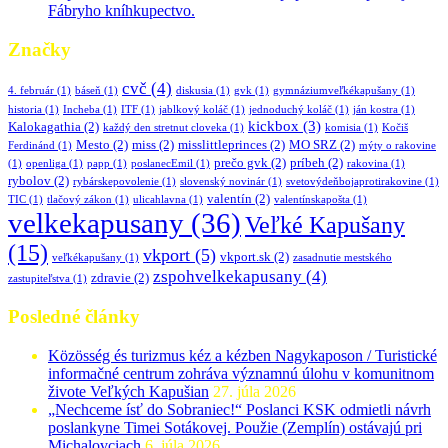
Fábryho kníhkupectvo.
Značky
cvč
(4)
4. február
(1)
báseň
(1)
diskusia
(1)
gvk
(1)
gymnáziumveľkékapušany
(1)
historia
(1)
Incheba
(1)
ITF
(1)
jablkový koláč
(1)
jednoduchý koláč
(1)
ján kostra
(1)
kickbox
(3)
Kalokagathia
(2)
každý den stretnut cloveka
(1)
komisia
(1)
Kočiš
Mesto
(2)
miss
(2)
misslittleprinces
(2)
MO SRZ
(2)
Ferdinánd
(1)
mýty o rakovine
prečo gvk
(2)
príbeh
(2)
(1)
openliga
(1)
papp
(1)
poslanecEmil
(1)
rakovina
(1)
rybolov
(2)
rybárskepovolenie
(1)
slovenský novinár
(1)
svetovýdeňbojaprotirakovine
(1)
valentín
(2)
TIC
(1)
tlačový zákon
(1)
ulicahlavna
(1)
valentínskapošta
(1)
velkekapusany
(36)
Veľké Kapušany
(15)
vkport
(5)
vkport.sk
(2)
veľkékapušany
(1)
zasadnutie mestského
zspohvelkekapusany
(4)
zdravie
(2)
zastupiteľstva
(1)
Posledné články
Közösség és turizmus kéz a kézben Nagykaposon / Turistické
informačné centrum zohráva významnú úlohu v komunitnom
živote Veľkých Kapušian
27. júla 2026
„Nechceme ísť do Sobraniec!“ Poslanci KSK odmietli návrh
poslankyne Timei Sotákovej. Použie (Zemplín) ostávajú pri
Michalovciach
6. júla 2026