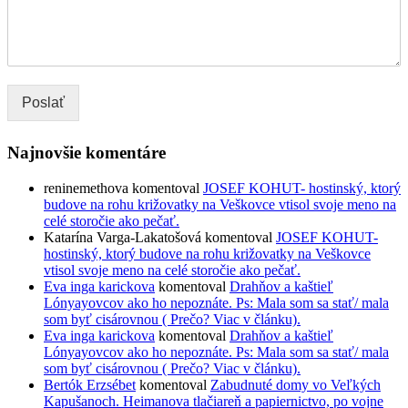
Poslať
Najnovšie komentáre
reninemethova
komentoval
JOSEF KOHUT- hostinský, ktorý
budove na rohu križovatky na Veškovce vtisol svoje meno na
celé storočie ako pečať.
Katarína Varga-Lakatošová
komentoval
JOSEF KOHUT-
hostinský, ktorý budove na rohu križovatky na Veškovce
vtisol svoje meno na celé storočie ako pečať.
Eva inga karickova
komentoval
Drahňov a kaštieľ
Lónyayovcov ako ho nepoznáte. Ps: Mala som sa stať/ mala
som byť cisárovnou ( Prečo? Viac v článku).
Eva inga karickova
komentoval
Drahňov a kaštieľ
Lónyayovcov ako ho nepoznáte. Ps: Mala som sa stať/ mala
som byť cisárovnou ( Prečo? Viac v článku).
Bertók Erzsébet
komentoval
Zabudnuté domy vo Veľkých
Kapušanoch. Heimanova tlačiareň a papiernictvo, po vojne