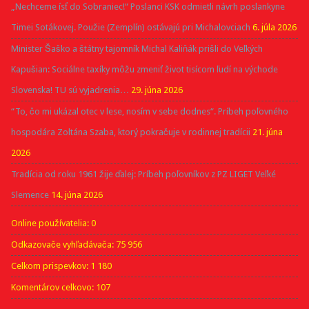
„Nechceme ísť do Sobraniec!“ Poslanci KSK odmietli návrh poslankyne
Timei Sotákovej. Použie (Zemplín) ostávajú pri Michalovciach
6. júla 2026
Minister Šaško a štátny tajomník Michal Kaliňák prišli do Veľkých
Kapušian: Sociálne taxíky môžu zmeniť život tisícom ľudí na východe
Slovenska! TU sú vyjadrenia…
29. júna 2026
“To, čo mi ukázal otec v lese, nosím v sebe dodnes“. Príbeh poľovného
hospodára Zoltána Szaba, ktorý pokračuje v rodinnej tradícii
21. júna
2026
Tradícia od roku 1961 žije ďalej: Príbeh poľovníkov z PZ LIGET Veľké
Slemence
14. júna 2026
Online používatelia:
0
Odkazovače vyhľadávača:
75 956
Celkom prispevkov:
1 180
Komentárov celkovo:
107