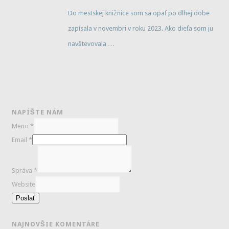
Do mestskej knižnice som sa opäť po dlhej dobe
zapísala v novembri v roku 2023. Ako dieťa som ju
navštevovala
…
NAPÍŠTE NÁM
Meno
*
Email
*
Správa
*
Website
Poslať
NAJNOVŠIE KOMENTÁRE