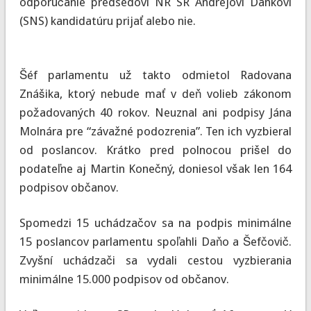
odporúčanie predsedovi NR SR Andrejovi Dankovi
(SNS) kandidatúru prijať alebo nie.
Šéf parlamentu už takto odmietol Radovana
Znášika, ktorý nebude mať v deň volieb zákonom
požadovaných 40 rokov. Neuznal ani podpisy Jána
Molnára pre “závažné podozrenia”. Ten ich vyzbieral
od poslancov. Krátko pred polnocou prišel do
podateľne aj Martin Konečný, doniesol však len 164
podpisov občanov.
Spomedzi 15 uchádzačov sa na podpis minimálne
15 poslancov parlamentu spoľahli Daňo a Šefčovič.
Zvyšní uchádzači sa vydali cestou vyzbierania
minimálne 15.000 podpisov od občanov.