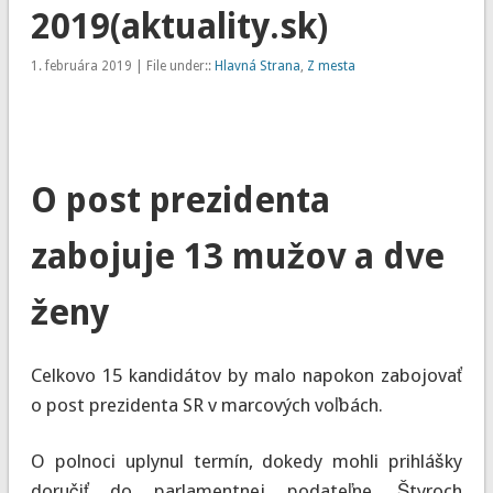
2019(aktuality.sk)
1. februára 2019 | File under::
Hlavná Strana
,
Z mesta
O post prezidenta
zabojuje 13 mužov a dve
ženy
Celkovo 15 kandidátov by malo napokon zabojovať
o post prezidenta SR v marcových voľbách.
O polnoci uplynul termín, dokedy mohli prihlášky
doručiť do parlamentnej podateľne. Štyroch