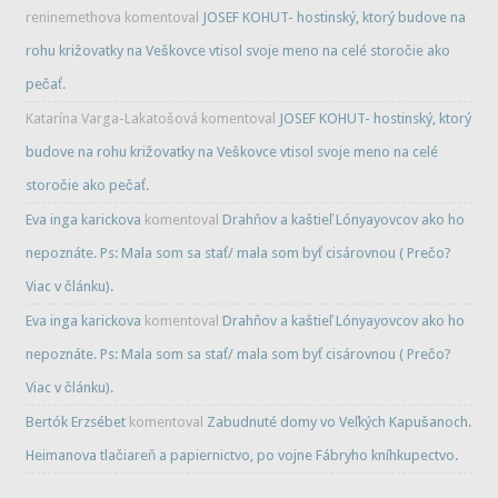
reninemethova
komentoval
JOSEF KOHUT- hostinský, ktorý budove na
rohu križovatky na Veškovce vtisol svoje meno na celé storočie ako
pečať.
Katarína Varga-Lakatošová
komentoval
JOSEF KOHUT- hostinský, ktorý
budove na rohu križovatky na Veškovce vtisol svoje meno na celé
storočie ako pečať.
Eva inga karickova
komentoval
Drahňov a kaštieľ Lónyayovcov ako ho
nepoznáte. Ps: Mala som sa stať/ mala som byť cisárovnou ( Prečo?
Viac v článku).
Eva inga karickova
komentoval
Drahňov a kaštieľ Lónyayovcov ako ho
nepoznáte. Ps: Mala som sa stať/ mala som byť cisárovnou ( Prečo?
Viac v článku).
Bertók Erzsébet
komentoval
Zabudnuté domy vo Veľkých Kapušanoch.
Heimanova tlačiareň a papiernictvo, po vojne Fábryho kníhkupectvo.