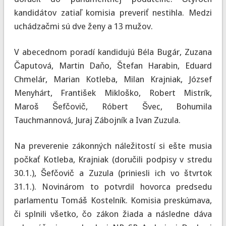
kandidátov zatiaľ komisia preveriť nestihla. Medzi
uchádzačmi sú dve ženy a 13 mužov.
V abecednom poradí kandidujú Béla Bugár, Zuzana
Čaputová, Martin Daňo, Štefan Harabin, Eduard
Chmelár, Marian Kotleba, Milan Krajniak, József
Menyhárt, František Mikloško, Robert Mistrík,
Maroš Šefčovič, Róbert Švec, Bohumila
Tauchmannová, Juraj Zábojník a Ivan Zuzula.
Na preverenie zákonných náležitostí si ešte musia
počkať Kotleba, Krajniak (doručili podpisy v stredu
30.1.), Šefčovič a Zuzula (priniesli ich vo štvrtok
31.1.). Novinárom to potvrdil hovorca predsedu
parlamentu Tomáš Kostelník. Komisia preskúmava,
či splnili všetko, čo zákon žiada a následne dáva