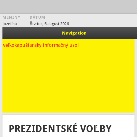
MENINY
DÁTUM
vkport.sk
Jozefína
Štvrtok, 6 august 2026
Navigation
veľkokapušiansky informačný uzol
PREZIDENTSKÉ VOĽBY