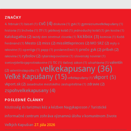
ZNAČKY
cvč
(4)
4. február
(1)
báseň
(1)
diskusia
(1)
gvk
(1)
gymnáziumveľkékapušany
(1)
historia
(1)
Incheba
(1)
ITF
(1)
jablkový koláč
(1)
jednoduchý koláč
(1)
ján kostra
(1)
kickbox
(3)
Kalokagathia
(2)
každý den stretnut cloveka
(1)
komisia
(1)
Kočiš
Mesto
(2)
miss
(2)
misslittleprinces
(2)
MO SRZ
(2)
Ferdinánd
(1)
mýty o
prečo gvk
(2)
príbeh
(2)
rakovine
(1)
openliga
(1)
papp
(1)
poslanecEmil
(1)
rybolov
(2)
rakovina
(1)
rybárskepovolenie
(1)
slovenský novinár
(1)
valentín
svetovýdeňbojaprotirakovine
(1)
TIC
(1)
tlačový zákon
(1)
ulicahlavna
(1)
velkekapusany
(36)
(2)
valentínskapošta
(1)
Veľké Kapušany
(15)
vkport
(5)
veľkékapušany
(1)
vkport.sk
(2)
zdravie
(2)
zasadnutie mestského zastupiteľstva
(1)
zspohvelkekapusany
(4)
POSLEDNÉ ČLÁNKY
Közösség és turizmus kéz a kézben Nagykaposon / Turistické
informačné centrum zohráva významnú úlohu v komunitnom živote
Veľkých Kapušian
27. júla 2026