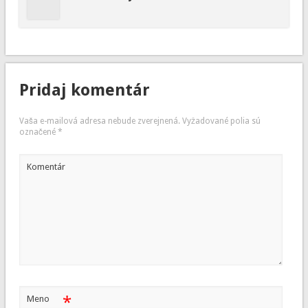
Pridaj komentár
Vaša e-mailová adresa nebude zverejnená.
Vyžadované polia sú
označené
*
Komentár
*
Meno