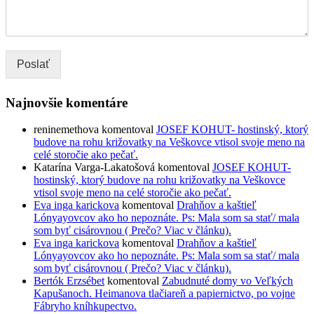
Poslať
Najnovšie komentáre
reninemethova
komentoval
JOSEF KOHUT- hostinský, ktorý
budove na rohu križovatky na Veškovce vtisol svoje meno na
celé storočie ako pečať.
Katarína Varga-Lakatošová
komentoval
JOSEF KOHUT-
hostinský, ktorý budove na rohu križovatky na Veškovce
vtisol svoje meno na celé storočie ako pečať.
Eva inga karickova
komentoval
Drahňov a kaštieľ
Lónyayovcov ako ho nepoznáte. Ps: Mala som sa stať/ mala
som byť cisárovnou ( Prečo? Viac v článku).
Eva inga karickova
komentoval
Drahňov a kaštieľ
Lónyayovcov ako ho nepoznáte. Ps: Mala som sa stať/ mala
som byť cisárovnou ( Prečo? Viac v článku).
Bertók Erzsébet
komentoval
Zabudnuté domy vo Veľkých
Kapušanoch. Heimanova tlačiareň a papiernictvo, po vojne
Fábryho kníhkupectvo.