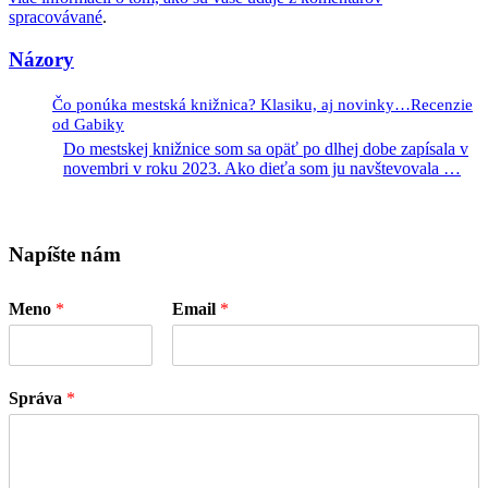
spracovávané
.
Názory
Čo ponúka mestská knižnica? Klasiku, aj novinky…Recenzie
od Gabiky
Do mestskej knižnice som sa opäť po dlhej dobe zapísala v
novembri v roku 2023. Ako dieťa som ju navštevovala
…
Napíšte nám
Meno
*
Email
*
Správa
*