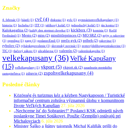
Značky
cvč
(4)
4. február
(1)
báseň
(1)
diskusia
(1)
gvk
(1)
gymnáziumveľkékapušany
(1)
historia
(1)
Incheba
(1)
ITF
(1)
jablkový koláč
(1)
jednoduchý koláč
(1)
ján kostra
(1)
kickbox
(3)
Kalokagathia
(2)
každý den stretnut cloveka
(1)
komisia
(1)
Kočiš
Mesto
(2)
miss
(2)
misslittleprinces
(2)
MO SRZ
(2)
Ferdinánd
(1)
mýty o rakovine
prečo gvk
(2)
príbeh
(2)
(1)
openliga
(1)
papp
(1)
poslanecEmil
(1)
rakovina
(1)
rybolov
(2)
rybárskepovolenie
(1)
slovenský novinár
(1)
svetovýdeňbojaprotirakovine
(1)
valentín
(2)
TIC
(1)
tlačový zákon
(1)
ulicahlavna
(1)
valentínskapošta
(1)
velkekapusany
(36)
Veľké Kapušany
(15)
vkport
(5)
vkport.sk
(2)
veľkékapušany
(1)
zasadnutie mestského
zspohvelkekapusany
(4)
zdravie
(2)
zastupiteľstva
(1)
Posledné články
Közösség és turizmus kéz a kézben Nagykaposon / Turistické
informačné centrum zohráva významnú úlohu v komunitnom
živote Veľkých Kapušian
27. júla 2026
„Nechceme ísť do Sobraniec!“ Poslanci KSK odmietli návrh
poslankyne Timei Sotákovej. Použie (Zemplín) ostávajú pri
Michalovciach
6. júla 2026
Minister Šaško a štátny tajomník Michal Kaliňák prišli do