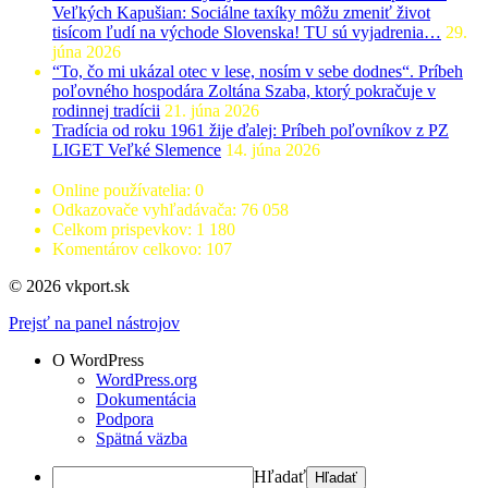
Veľkých Kapušian: Sociálne taxíky môžu zmeniť život
tisícom ľudí na východe Slovenska! TU sú vyjadrenia…
29.
júna 2026
“To, čo mi ukázal otec v lese, nosím v sebe dodnes“. Príbeh
poľovného hospodára Zoltána Szaba, ktorý pokračuje v
rodinnej tradícii
21. júna 2026
Tradícia od roku 1961 žije ďalej: Príbeh poľovníkov z PZ
LIGET Veľké Slemence
14. júna 2026
Online používatelia:
0
Odkazovače vyhľadávača:
76 058
Celkom prispevkov:
1 180
Komentárov celkovo:
107
© 2026 vkport.sk
Prejsť na panel nástrojov
O WordPress
WordPress.org
Dokumentácia
Podpora
Spätná väzba
Hľadať