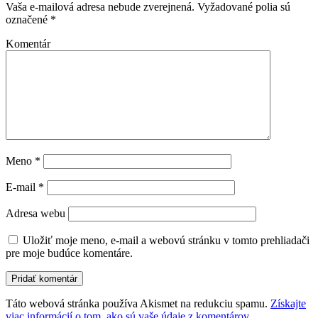
Vaša e-mailová adresa nebude zverejnená.
Vyžadované polia sú
označené
*
Komentár
Meno
*
E-mail
*
Adresa webu
Uložiť moje meno, e-mail a webovú stránku v tomto prehliadači
pre moje budúce komentáre.
Táto webová stránka používa Akismet na redukciu spamu.
Získajte
viac informácií o tom, ako sú vaše údaje z komentárov