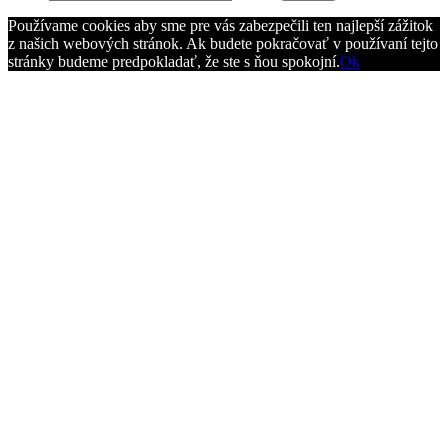
Používame cookies aby sme pre vás zabezpečili ten najlepší zážitok
z našich webových stránok. Ak budete pokračovať v používaní tejto
stránky budeme predpokladať, že ste s ňou spokojní.
Ok