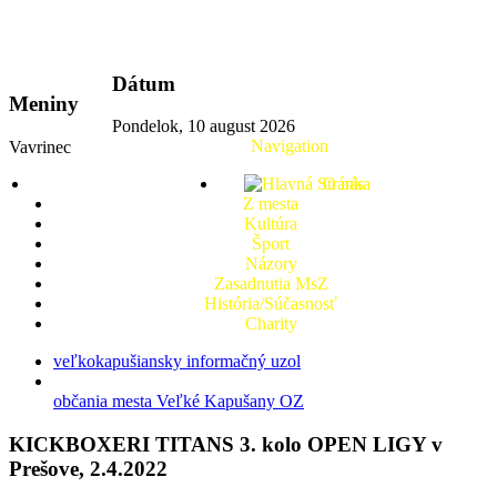
vkport.sk
Dátum
Meniny
Pondelok, 10 august 2026
Navigation
Vavrinec
O nás
Z mesta
Kultúra
Šport
Názory
Zasadnutia MsZ
História/Súčasnosť
Charity
veľkokapušiansky informačný uzol
občania mesta Veľké Kapušany OZ
KICKBOXERI TITANS 3. kolo OPEN LIGY v
Prešove, 2.4.2022