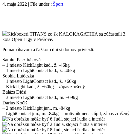
4. mája 2022 | File under::
Šport
Kickboxeri TITANS zo šk KALOKAGATHIA sa zúčastnili 3.
kola Open Ligy v Prešove.
Po namáhavom a ťažkom dni si domov priviezli:
Samira Pasztiráková
– 1.miesto KickLight kad., ž. -46kg
– 1.miesto LightContact kad., ž. -46kg
Sophia Latóczka
– 1.miesto LightContact kad., ž. +60kg
– KickLight kad., ž. +60kg – zápas zrušený
Balázs Diósi
– 3.miesto LightContact kad., m. +69kg
Dárius Kočiš
– 2.miesto KickLight jun., m. -84kg
– LightContact jun., m. -84kg – protivník nenastúpil, zápas zrušený