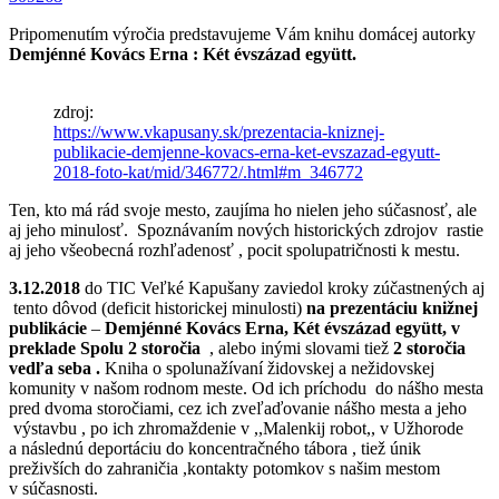
Pripomenutím výročia predstavujeme Vám knihu domácej autorky
Demjénné Kovács Erna : Két évszázad együtt.
zdroj:
https://www.vkapusany.sk/prezentacia-kniznej-
publikacie-demjenne-kovacs-erna-ket-evszazad-egyutt-
2018-foto-kat/mid/346772/.html#m_346772
Ten, kto má rád svoje mesto, zaujíma ho nielen jeho súčasnosť, ale
aj jeho minulosť. Spoznávaním nových historických zdrojov rastie
aj jeho všeobecná rozhľadenosť , pocit spolupatričnosti k mestu.
3.12.2018
do TIC Veľké Kapušany zaviedol kroky zúčastnených aj
tento dôvod (deficit historickej minulosti)
na prezentáciu knižnej
publikácie
–
Demjénné Kovács Erna, Két évszázad együtt,
v
preklade Spolu 2 storočia
, alebo inými slovami tiež
2 storočia
vedľa seba .
Kniha o spolunažívaní židovskej a nežidovskej
komunity v našom rodnom meste. Od ich príchodu do nášho mesta
pred dvoma storočiami, cez ich zveľaďovanie nášho mesta a jeho
výstavbu , po ich zhromaždenie v ,,Malenkij robot,, v Užhorode
a následnú deportáciu do koncentračného tábora , tiež únik
preživších do zahraničia ,kontakty potomkov s našim mestom
v súčasnosti.