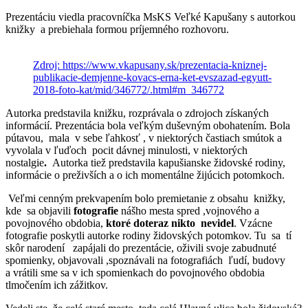
Prezentáciu viedla pracovníčka MsKS Veľké Kapušany s autorkou
knižky
a prebiehala formou príjemného rozhovoru.
Zdroj: https://www.vkapusany.sk/prezentacia-kniznej-
publikacie-demjenne-kovacs-erna-ket-evszazad-egyutt-
2018-foto-kat/mid/346772/.html#m_346772
Autorka predstavila knižku, rozprávala o zdrojoch získaných
informácií. Prezentácia bola veľkým duševným obohatením. Bola
pútavou, mala v sebe ľahkosť , v niektorých častiach smútok a
vyvolala v ľuďoch pocit dávnej minulosti, v niektorých
nostalgie
.
Autorka tiež predstavila kapušianske židovské rodiny,
informácie o preživších a o ich momentálne žijúcich potomkoch.
Veľmi cenným prekvapením bolo premietanie z obsahu knižky,
kde sa objavili
fotografie
nášho mesta spred ,vojnového a
povojnového obdobia,
ktoré doteraz nikto nevidel
. Vzácne
fotografie poskytli autorke rodiny židovských potomkov. Tu sa tí
skôr narodení zapájali do prezentácie, oživili svoje zabudnuté
spomienky, objavovali ,spoznávali na fotografiách ľudí, budovy
a vrátili sme sa v ich spomienkach do povojnového obdobia
tlmočením ich zážitkov.