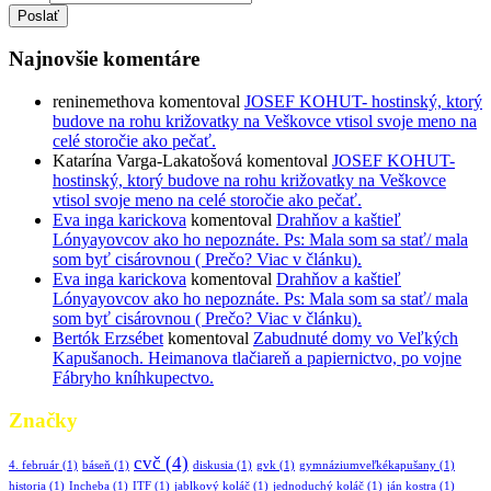
Poslať
Najnovšie komentáre
reninemethova
komentoval
JOSEF KOHUT- hostinský, ktorý
budove na rohu križovatky na Veškovce vtisol svoje meno na
celé storočie ako pečať.
Katarína Varga-Lakatošová
komentoval
JOSEF KOHUT-
hostinský, ktorý budove na rohu križovatky na Veškovce
vtisol svoje meno na celé storočie ako pečať.
Eva inga karickova
komentoval
Drahňov a kaštieľ
Lónyayovcov ako ho nepoznáte. Ps: Mala som sa stať/ mala
som byť cisárovnou ( Prečo? Viac v článku).
Eva inga karickova
komentoval
Drahňov a kaštieľ
Lónyayovcov ako ho nepoznáte. Ps: Mala som sa stať/ mala
som byť cisárovnou ( Prečo? Viac v článku).
Bertók Erzsébet
komentoval
Zabudnuté domy vo Veľkých
Kapušanoch. Heimanova tlačiareň a papiernictvo, po vojne
Fábryho kníhkupectvo.
Značky
cvč
(4)
4. február
(1)
báseň
(1)
diskusia
(1)
gvk
(1)
gymnáziumveľkékapušany
(1)
historia
(1)
Incheba
(1)
ITF
(1)
jablkový koláč
(1)
jednoduchý koláč
(1)
ján kostra
(1)