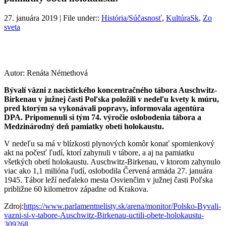
27. januára 2019 | File under::
História/Súčasnosť
,
KultúraSk
,
Zo
sveta
Autor: Renáta Némethová
Bývalí väzni z nacistického koncentračného tábora Auschwitz-
Birkenau v južnej časti Poľska položili v nedeľu kvety k múru,
pred ktorým sa vykonávali popravy, informovala agentúra
DPA. Pripomenuli si tým 74. výročie oslobodenia tábora a
Medzinárodný deň pamiatky obetí holokaustu.
V nedeľu sa má v blízkosti plynových komôr konať spomienkový
akt na počesť ľudí, ktorí zahynuli v tábore, a aj na pamiatku
všetkých obetí holokaustu. Auschwitz-Birkenau, v ktorom zahynulo
viac ako 1,1 milióna ľudí, oslobodila Červená armáda 27. januára
1945. Tábor leží neďaleko mesta Osvienčim v južnej časti Poľska
približne 60 kilometrov západne od Krakova.
Zdroj:
https://www.parlamentnelisty.sk/arena/monitor/Polsko-Byvali-
vazni-si-v-tabore-Auschwitz-Birkenau-uctili-obete-holokaustu-
309268