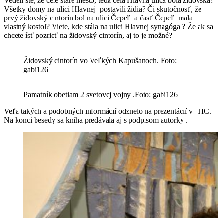
Vedeli ste, že celé staré mesto, teda celá Hlavná ulica bola židovská?
Všetky domy na ulici Hlavnej postavili židia? Či skutočnosť, že
prvý židovský cintorín bol na ulici Čepeľ a časť Čepeľ mala
vlastný kostol? Viete, kde stála na ulici Hlavnej synagóga ? Že ak sa
chcete ísť pozrieť na židovský cintorín, aj to je možné?
Židovský cintorín vo Veľkých Kapušanoch. Foto:
gabi126
Pamatník obetiam 2 svetovej vojny .Foto: gabi126
Veľa takých a podobných informácií odznelo na prezentácií v TIC.
Na konci besedy sa kniha predávala aj s podpisom autorky .