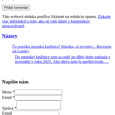
Táto webová stránka používa Akismet na redukciu spamu.
Získajte
viac informácií o tom, ako sú vaše údaje z komentárov
spracovávané
.
Názory
Čo ponúka mestská knižnica? Klasiku, aj novinky…Recenzie
od Gabiky
Do mestskej knižnice som sa opäť po dlhej dobe zapísala v
novembri v roku 2023. Ako dieťa som ju navštevovala
…
Napíšte nám
Meno
*
Email
*
Správa
*
Email