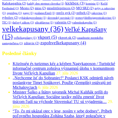
kickbox
(3)
Kalokagathia
(2)
každý den stretnut cloveka
(1)
komisia
(1)
Kočiš
Mesto
(2)
miss
(2)
misslittleprinces
(2)
MO SRZ
(2)
Ferdinánd
(1)
mýty o rakovine
prečo gvk
(2)
príbeh
(2)
(1)
openliga
(1)
papp
(1)
poslanecEmil
(1)
rakovina
(1)
rybolov
(2)
rybárskepovolenie
(1)
slovenský novinár
(1)
svetovýdeňbojaprotirakovine
(1)
valentín
(2)
TIC
(1)
tlačový zákon
(1)
ulicahlavna
(1)
valentínskapošta
(1)
velkekapusany
(36)
Veľké Kapušany
(15)
vkport
(5)
vkport.sk
(2)
veľkékapušany
(1)
zasadnutie mestského
zspohvelkekapusany
(4)
zdravie
(2)
zastupiteľstva
(1)
Posledné články
Közösség és turizmus kéz a kézben Nagykaposon / Turistické
informačné centrum zohráva významnú úlohu v komunitnom
živote Veľkých Kapušian
27. júla 2026
„Nechceme ísť do Sobraniec!“ Poslanci KSK odmietli návrh
poslankyne Timei Sotákovej. Použie (Zemplín) ostávajú pri
Michalovciach
6. júla 2026
Minister Šaško a štátny tajomník Michal Kaliňák prišli do
Veľkých Kapušian: Sociálne taxíky môžu zmeniť život
tisícom ľudí na východe Slovenska! TU sú vyjadrenia…
29.
júna 2026
“To, čo mi ukázal otec v lese, nosím v sebe dodnes“. Príbeh
poľovného hospodára Zoltána Szaba, ktorý pokračuje v