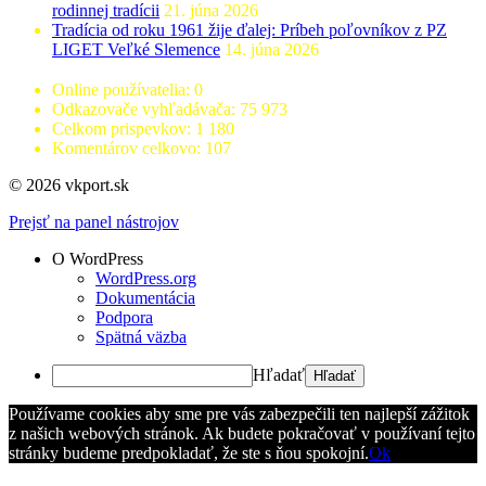
rodinnej tradícii
21. júna 2026
Tradícia od roku 1961 žije ďalej: Príbeh poľovníkov z PZ
LIGET Veľké Slemence
14. júna 2026
Online používatelia:
0
Odkazovače vyhľadávača:
75 973
Celkom prispevkov:
1 180
Komentárov celkovo:
107
© 2026 vkport.sk
Prejsť na panel nástrojov
O WordPress
WordPress.org
Dokumentácia
Podpora
Spätná väzba
Hľadať
Používame cookies aby sme pre vás zabezpečili ten najlepší zážitok
z našich webových stránok. Ak budete pokračovať v používaní tejto
stránky budeme predpokladať, že ste s ňou spokojní.
Ok