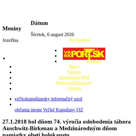
vkport.sk
Dátum
Meniny
Štvrtok, 6 august 2026
Navigation
Jozefína
O nás
Z mesta
Kultúra
Šport
Názory
Zasadnutia MsZ
História/Súčasnosť
Charity
veľkokapušiansky informačný uzol
občania mesta Veľké Kapušany OZ
27.1.2018 bol dňom 74. výročia oslobodenia tábora
Auschwitz-Birkenau a Medzinárodným dňom
pamiatky obetí holokaustu.