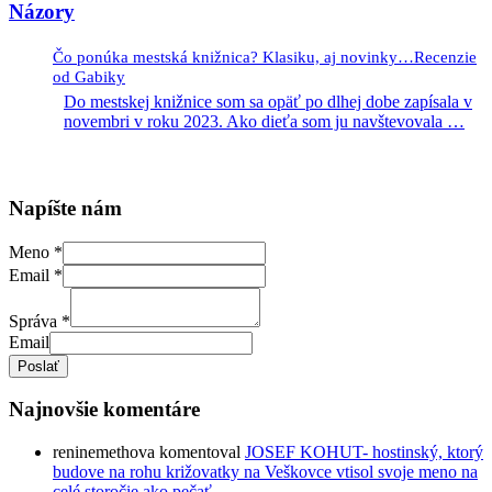
Názory
Čo ponúka mestská knižnica? Klasiku, aj novinky…Recenzie
od Gabiky
Do mestskej knižnice som sa opäť po dlhej dobe zapísala v
novembri v roku 2023. Ako dieťa som ju navštevovala
…
Napíšte nám
Meno
*
Email
*
Správa
*
Email
Poslať
Najnovšie komentáre
reninemethova
komentoval
JOSEF KOHUT- hostinský, ktorý
budove na rohu križovatky na Veškovce vtisol svoje meno na
celé storočie ako pečať.