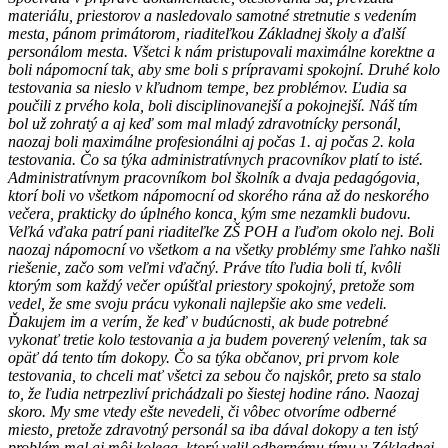
materiálu, priestorov a nasledovalo samotné stretnutie s vedením
mesta, pánom primátorom, riaditeľkou Základnej školy a ďalší
personálom mesta. Všetci k nám pristupovali maximálne korektne a
boli nápomocní tak, aby sme boli s prípravami spokojní. Druhé kolo
testovania sa nieslo v kľudnom tempe, bez problémov. Ľudia sa
poučili z prvého kola, boli disciplinovanejší a pokojnejší. Náš tím
bol už zohratý a aj keď som mal mladý zdravotnícky personál,
naozaj boli maximálne profesionálni aj počas 1. aj počas 2. kola
testovania. Čo sa týka administratívnych pracovníkov platí to isté.
Administratívnym pracovníkom bol školník a dvaja pedagógovia,
ktorí boli vo všetkom nápomocní od skorého rána až do neskorého
večera, prakticky do úplného konca, kým sme nezamkli budovu.
Veľká vďaka patrí pani riaditeľke ZŠ POH a ľuďom okolo nej. Boli
naozaj nápomocní vo všetkom a na všetky problémy sme ľahko našli
riešenie, začo som veľmi vďačný. Práve títo ľudia boli tí, kvôli
ktorým som každý večer opúšťal priestory spokojný, pretože som
vedel, že sme svoju prácu vykonali najlepšie ako sme vedeli.
Ďakujem im a verím, že keď v budúcnosti, ak bude potrebné
vykonať tretie kolo testovania a ja budem poverený velením, tak sa
opäť dá tento tím dokopy. Čo sa týka občanov, pri prvom kole
testovania, to chceli mať všetci za sebou čo najskôr, preto sa stalo
to, že ľudia netrpezliví prichádzali po šiestej hodine ráno. Naozaj
skoro. My sme vtedy ešte nevedeli, či vôbec otvoríme odberné
miesto, pretože zdravotný personál sa iba dával dokopy a ten istý
problém mal aj môj kolega, ktorý velil odbernému tímu v Základnej