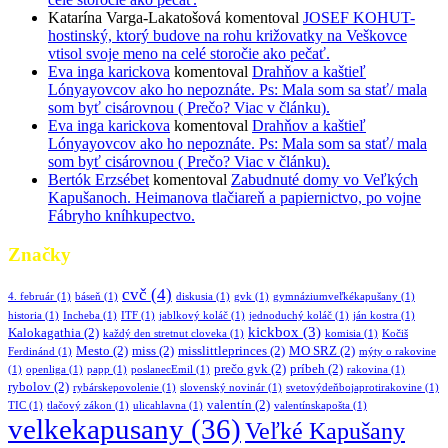
Katarína Varga-Lakatošová
komentoval
JOSEF KOHUT-
hostinský, ktorý budove na rohu križovatky na Veškovce
vtisol svoje meno na celé storočie ako pečať.
Eva inga karickova
komentoval
Drahňov a kaštieľ
Lónyayovcov ako ho nepoznáte. Ps: Mala som sa stať/ mala
som byť cisárovnou ( Prečo? Viac v článku).
Eva inga karickova
komentoval
Drahňov a kaštieľ
Lónyayovcov ako ho nepoznáte. Ps: Mala som sa stať/ mala
som byť cisárovnou ( Prečo? Viac v článku).
Bertók Erzsébet
komentoval
Zabudnuté domy vo Veľkých
Kapušanoch. Heimanova tlačiareň a papiernictvo, po vojne
Fábryho kníhkupectvo.
Značky
cvč
(4)
4. február
(1)
báseň
(1)
diskusia
(1)
gvk
(1)
gymnáziumveľkékapušany
(1)
historia
(1)
Incheba
(1)
ITF
(1)
jablkový koláč
(1)
jednoduchý koláč
(1)
ján kostra
(1)
kickbox
(3)
Kalokagathia
(2)
každý den stretnut cloveka
(1)
komisia
(1)
Kočiš
Mesto
(2)
miss
(2)
misslittleprinces
(2)
MO SRZ
(2)
Ferdinánd
(1)
mýty o rakovine
prečo gvk
(2)
príbeh
(2)
(1)
openliga
(1)
papp
(1)
poslanecEmil
(1)
rakovina
(1)
rybolov
(2)
rybárskepovolenie
(1)
slovenský novinár
(1)
svetovýdeňbojaprotirakovine
(1)
valentín
(2)
TIC
(1)
tlačový zákon
(1)
ulicahlavna
(1)
valentínskapošta
(1)
velkekapusany
(36)
Veľké Kapušany