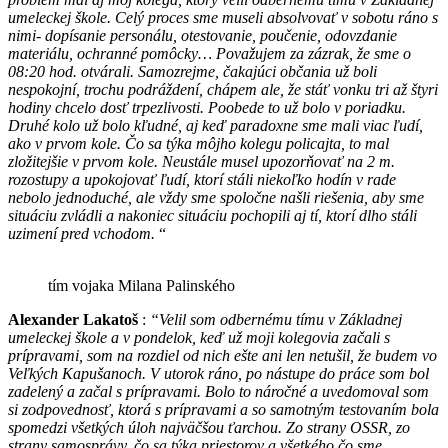
umeleckej škole. Celý proces sme museli absolvovať v sobotu ráno s
nimi- dopísanie personálu, otestovanie, poučenie, odovzdanie
materiálu, ochranné pomôcky… Považujem za zázrak, že sme o
08:20 hod. otvárali. Samozrejme, čakajúci občania už boli
nespokojní, trochu podráždení, chápem ale, že stáť vonku tri až štyri
hodiny chcelo dosť trpezlivosti. Poobede to už bolo v poriadku.
Druhé kolo už bolo kľudné, aj keď paradoxne sme mali viac ľudí,
ako v prvom kole. Čo sa týka môjho kolegu policajta, to mal
zložitejšie v prvom kole. Neustále musel upozorňovať na 2 m.
rozostupy a upokojovať ľudí, ktorí stáli niekoľko hodín v rade
nebolo jednoduché, ale vždy sme spoločne našli riešenia, aby sme
situáciu zvládli a n
a
koniec situáciu pochopili aj tí, ktorí dlho stáli
uzimení pred vchodom.
“
tím vojaka Milana Palinského
Alexander Lakatoš
:
“Velil som odbernému tímu v Základnej
umeleckej škole a v pondelok, keď už moji kolegovia začali s
prípravami, som na rozdiel od nich ešte ani len netušil, že budem vo
Veľkých Kapušanoch. V utorok ráno, po nástupe do práce som bol
zadelený a začal s prípravami. Bolo to náročné a uvedomoval som
si zodpovednosť, ktorá s prípravami a so samotným testovaním bola
spomedzi všetkých úloh najväčšou ťarchou. Zo strany OSSR, zo
strany samosprávy, čo sa týka priestorov a všetkého čo sme