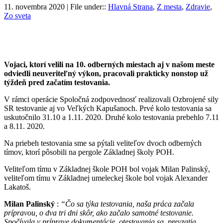
11. novembra 2020 | File under::
Hlavná Strana
,
Z mesta
,
Zdravie
,
Zo sveta
Vojaci, ktorí velili na 10. odberných miestach aj v našom meste
odviedli neuveriteľný výkon, pracovali prakticky nonstop už
týždeň pred začatím testovania.
V rámci operácie Spoločná zodpovednosť realizovali Ozbrojené sily
SR testovanie aj vo Veľkých Kapušanoch. Prvé kolo testovania sa
uskutočnilo 31.10 a 1.11. 2020. Druhé kolo testovania prebehlo 7.11
a 8.11. 2020.
Na priebeh testovania sme sa pýtali veliteľov dvoch odberných
tímov, ktorí pôsobili na pergole Základnej školy POH.
Veliteľom tímu v Základnej škole POH bol vojak Milan Palinský,
veliteľom tímu v Základnej umeleckej škole bol vojak Alexander
Lakatoš.
Milan Palinský
:
“Čo sa týka testovania, naša práca začala
prípravou, o dva tri dni skôr, ako začalo samotné testovanie.
Spočívala v príprave dokumentácie, otestovania sa, prevzatia