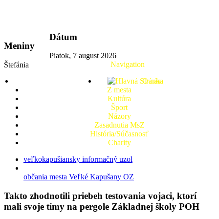
vkport.sk
Dátum
Meniny
Piatok, 7 august 2026
Navigation
Štefánia
O nás
Z mesta
Kultúra
Šport
Názory
Zasadnutia MsZ
História/Súčasnosť
Charity
veľkokapušiansky informačný uzol
občania mesta Veľké Kapušany OZ
Takto zhodnotili priebeh testovania vojaci, ktorí
mali svoje tímy na pergole Základnej školy POH