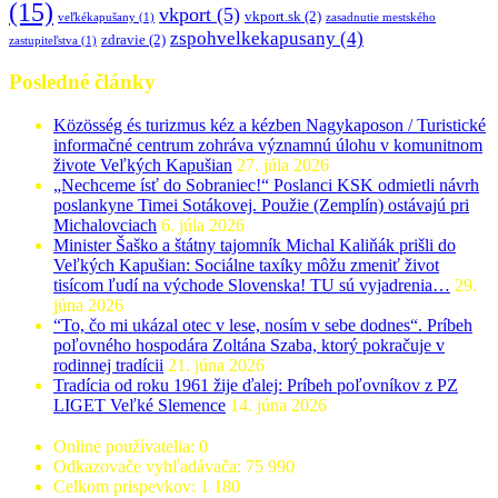
(15)
vkport
(5)
vkport.sk
(2)
veľkékapušany
(1)
zasadnutie mestského
zspohvelkekapusany
(4)
zdravie
(2)
zastupiteľstva
(1)
Posledné články
Közösség és turizmus kéz a kézben Nagykaposon / Turistické
informačné centrum zohráva významnú úlohu v komunitnom
živote Veľkých Kapušian
27. júla 2026
„Nechceme ísť do Sobraniec!“ Poslanci KSK odmietli návrh
poslankyne Timei Sotákovej. Použie (Zemplín) ostávajú pri
Michalovciach
6. júla 2026
Minister Šaško a štátny tajomník Michal Kaliňák prišli do
Veľkých Kapušian: Sociálne taxíky môžu zmeniť život
tisícom ľudí na východe Slovenska! TU sú vyjadrenia…
29.
júna 2026
“To, čo mi ukázal otec v lese, nosím v sebe dodnes“. Príbeh
poľovného hospodára Zoltána Szaba, ktorý pokračuje v
rodinnej tradícii
21. júna 2026
Tradícia od roku 1961 žije ďalej: Príbeh poľovníkov z PZ
LIGET Veľké Slemence
14. júna 2026
Online používatelia:
0
Odkazovače vyhľadávača:
75 990
Celkom prispevkov:
1 180