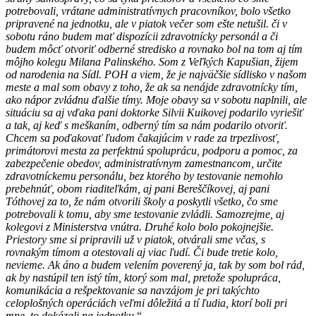
potrebovali, vrátane administratívnych pracovníkov, bolo všetko
pripravené na jednotku, ale v piatok večer som ešte netušil. či v
sobotu ráno budem mať dispozícii zdravotnícky personál a či
budem môcť otvoriť odberné stredisko a rovnako bol na tom aj tím
môjho kolegu Milana Palinského. Som z Veľkých Kapušian, žijem
od narodenia na Sídl. POH a viem, že je najväčšie sídlisko v našom
meste a mal som obavy z toho, že ak sa nenájde zdravotnícky tím,
ako nápor zvládnu ďalšie tímy. Moje obavy sa v sobotu naplnili, ale
situáciu sa aj vďaka pani doktorke Silvii Kuikovej podarilo vyriešiť
a tak, aj keď s meškaním, odberný tím sa nám podarilo otvoriť.
Chcem sa poďakovať ľudom čakajúcim v rade za trpezlivosť,
primátorovi mesta za perfektnú spoluprácu, podporu a pomoc, za
zabezpečenie obedov, administratívnym zamestnancom, určite
zdravotníckemu personálu, bez ktorého by testovanie nemohlo
prebehnúť, obom riaditeľkám, aj pani Bereščíkovej, aj pani
Tóthovej za to, že nám otvorili školy a poskytli všetko, čo sme
potrebovali k tomu, aby sme testovanie zvládli. Samozrejme, aj
kolegovi z Ministerstva vnútra. Druhé kolo bolo pokojnejšie.
Priestory sme si pripravili už v piatok, otvárali sme včas, s
rovnakým tímom a otestovali aj viac ľudí. Či bude tretie kolo,
nevieme. Ak áno a budem velením poverený ja, tak by som bol rád,
ak by nastúpil ten istý tím, ktorý som mal, pretože spolupráca,
komunikácia a rešpektovanie sa navzájom je pri takýchto
celoplošných operáciách veľmi dôležitá a tí ľudia, ktorí boli pri
mne, to dokázali na jednotku.
“