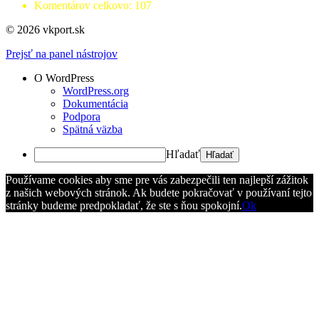
Komentárov celkovo:
107
© 2026 vkport.sk
Prejsť na panel nástrojov
O WordPress
WordPress.org
Dokumentácia
Podpora
Spätná väzba
Hľadať
Používame cookies aby sme pre vás zabezpečili ten najlepší zážitok
z našich webových stránok. Ak budete pokračovať v používaní tejto
stránky budeme predpokladať, že ste s ňou spokojní.
Ok